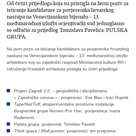
Od četiri prijedloga koja su pristigla na Javni poziv za
isticanje kandidature za povjerenika hrvatskog
nastupa na Venecijanskom bijenalu – 13.
međunarodnoj izložbi ocjenjivački sud jednoglasno
se odlučio za prijedlog Tomislava Pavelića: PULSKA
GRUPA.
Na javni poziv za isticanje kandidature za povjerenika hrvatskog
nastupa na Venecijanskom bijenalu – 13. međunarodnoj izložbi
arhitekture koji su zajednički raspisali Ministarstvo kulture RH i
Udruženje hrvatskih arhitekata pristigla su četiri prijedloga:
Project
Zagreb
2.0. –
geopoliti
č
ka
i
disciplinirana
«
Zajedni
č
ka
osnova
»
;
povjerenici : Eve Blau i Ivan Rupnik
Tape/Net/Tuff
, eksperimentalne prostorne instalacije
dizajnerske grupe Numen /For Use; povjerenica: Ivana
Radenović
Pulska grupa
, povjerenik: Tomislav Pavelić
Think space / Misli prostor
; povjerenici: tim programa