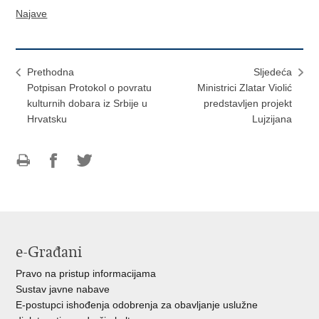
Najave
Prethodna
Sljedeća
Potpisan Protokol o povratu
Ministrici Zlatar Violić
kulturnih dobara iz Srbije u
predstavljen projekt
Hrvatsku
Lujzijana
Ispiši
Podijeli
Podijeli
stranicu
na
na
Facebooku
Twitteru
e-Građani
Pravo na pristup informacijama
Sustav javne nabave
E-postupci ishođenja odobrenja za obavljanje uslužne