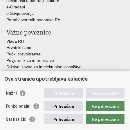
djelatnosti u području kulture
e-Građani
e-Savjetovanja
Portal otvorenih podataka RH
Važne poveznice
Vlada RH
Hrvatski sabor
Pučki pravobranitelj
Povjerenik za informiranje
Državni zavod za intelektualno vlasništvo
Agencija za medije
Ova stranica upotrebljava kolačiće
HAKOM
Ostale poveznice
Nužni
Prihvaćam
Ne prihvaćam
Hrvatski restauratorski zavod
Funkcionalni
Prihvaćam
Ne prihvaćam
Hrvatski audiovizualni centar
Zaklada Kultura nova
Statistički
Prihvaćam
Ne prihvaćam
Creative Europe
Cultural heritage in EU