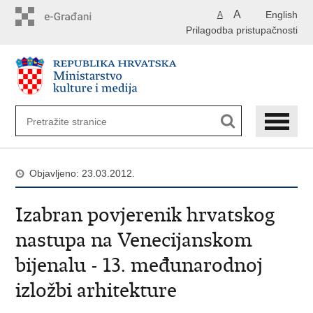
Preskoči
A
English
A
na
Prilagodba pristupačnosti
glavni
sadržaj
Objavljeno: 23.03.2012.
Izabran povjerenik hrvatskog
nastupa na Venecijanskom
bijenalu - 13. međunarodnoj
izložbi arhitekture