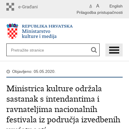
Preskoči
A
English
A
na
Prilagodba pristupačnosti
glavni
sadržaj
Objavljeno: 05.05.2020.
Ministrica kulture održala
sastanak s intendantima i
ravnateljima nacionalnih
festivala iz područja izvedbenih