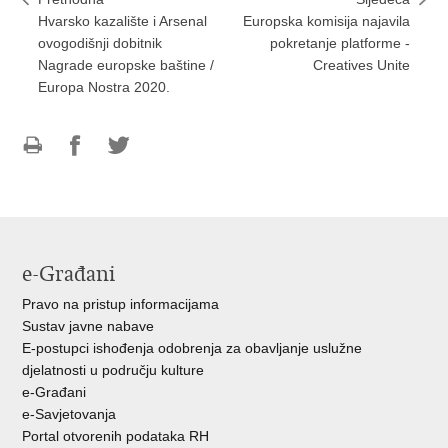
Hvarsko kazalište i Arsenal
Europska komisija najavila
ovogodišnji dobitnik
pokretanje platforme -
Nagrade europske baštine /
Creatives Unite
Europa Nostra 2020.
Ispiši
Podijeli
Podijeli
stranicu
na
na
Facebooku
Twitteru
e-Građani
Pravo na pristup informacijama
Sustav javne nabave
E-postupci ishođenja odobrenja za obavljanje uslužne
djelatnosti u području kulture
e-Građani
e-Savjetovanja
Portal otvorenih podataka RH