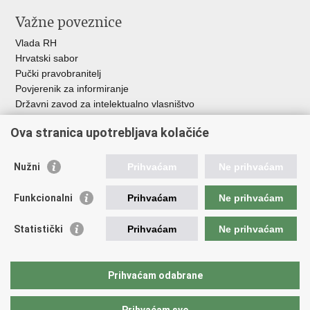
Važne poveznice
Vlada RH
Hrvatski sabor
Pučki pravobranitelj
Povjerenik za informiranje
Državni zavod za intelektualno vlasništvo
Agencija za medije
Ova stranica upotrebljava kolačiće
HAKOM
Ostale poveznice
Nužni
Prihvaćam
Ne prihvaćam
Hrvatski restauratorski zavod
Funkcionalni
Prihvaćam
Ne prihvaćam
Hrvatski audiovizualni centar
Zaklada Kultura nova
Statistički
Prihvaćam
Ne prihvaćam
Creative Europe
Cultural heritage in EU
EU National Institutes for Culture
Prihvaćam odabrane
Međunarodni centar za podvodnu arheologiju u Zadru (MCPA)