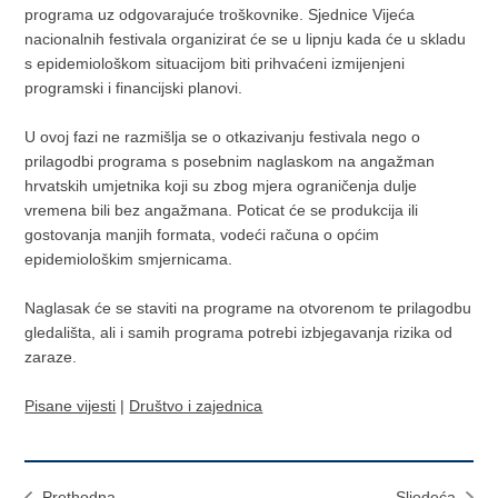
programa uz odgovarajuće troškovnike. Sjednice Vijeća
nacionalnih festivala organizirat će se u lipnju kada će u skladu
s epidemiološkom situacijom biti prihvaćeni izmijenjeni
programski i financijski planovi.
U ovoj fazi ne razmišlja se o otkazivanju festivala nego o
prilagodbi programa s posebnim naglaskom na angažman
hrvatskih umjetnika koji su zbog mjera ograničenja dulje
vremena bili bez angažmana. Poticat će se produkcija ili
gostovanja manjih formata, vodeći računa o općim
epidemiološkim smjernicama.
Naglasak će se staviti na programe na otvorenom te prilagodbu
gledališta, ali i samih programa potrebi izbjegavanja rizika od
zaraze.
Pisane vijesti
|
Društvo i zajednica
Prethodna
Sljedeća