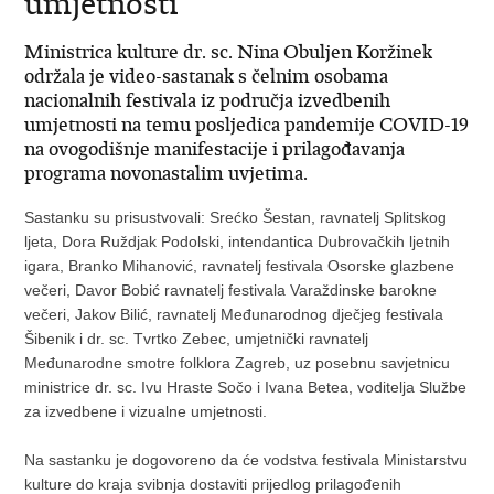
umjetnosti
Ministrica kulture dr. sc. Nina Obuljen Koržinek
održala je video-sastanak s čelnim osobama
nacionalnih festivala iz područja izvedbenih
umjetnosti na temu posljedica pandemije COVID-19
na ovogodišnje manifestacije i prilagođavanja
programa novonastalim uvjetima.
Sastanku su prisustvovali: Srećko Šestan, ravnatelj Splitskog
ljeta, Dora Ruždjak Podolski, intendantica Dubrovačkih ljetnih
igara, Branko Mihanović, ravnatelj festivala Osorske glazbene
večeri, Davor Bobić ravnatelj festivala Varaždinske barokne
večeri, Jakov Bilić, ravnatelj Međunarodnog dječjeg festivala
Šibenik i dr. sc. Tvrtko Zebec, umjetnički ravnatelj
Međunarodne smotre folklora Zagreb, uz posebnu savjetnicu
ministrice dr. sc. Ivu Hraste Sočo i Ivana Betea, voditelja Službe
za izvedbene i vizualne umjetnosti.
Na sastanku je dogovoreno da će vodstva festivala Ministarstvu
kulture do kraja svibnja dostaviti prijedlog prilagođenih