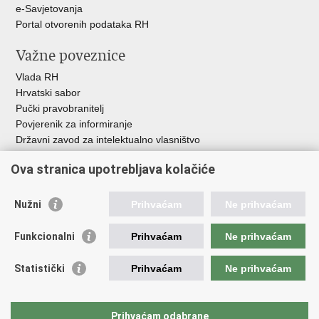
e-Savjetovanja
Portal otvorenih podataka RH
Važne poveznice
Vlada RH
Hrvatski sabor
Pučki pravobranitelj
Povjerenik za informiranje
Državni zavod za intelektualno vlasništvo
Agencija za medije
Ova stranica upotrebljava kolačiće
HAKOM
Ostale poveznice
Nužni
Prihvaćam
Ne prihvaćam
Hrvatski restauratorski zavod
Funkcionalni
Prihvaćam
Ne prihvaćam
Hrvatski audiovizualni centar
Zaklada Kultura nova
Statistički
Prihvaćam
Ne prihvaćam
Creative Europe
Cultural heritage in EU
EU National Institutes for Culture
Prihvaćam odabrane
Međunarodni centar za podvodnu arheologiju u Zadru (MCPA)