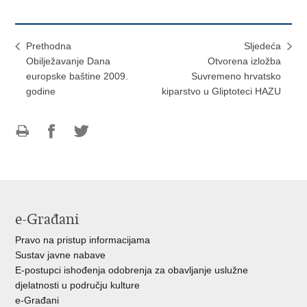
Prethodna
Sljedeća
Obilježavanje Dana
Otvorena izložba
europske baštine 2009.
Suvremeno hrvatsko
godine
kiparstvo u Gliptoteci HAZU
Ispiši
Podijeli
Podijeli
stranicu
na
na
Facebooku
Twitteru
e-Građani
Pravo na pristup informacijama
Sustav javne nabave
E-postupci ishođenja odobrenja za obavljanje uslužne
djelatnosti u području kulture
e-Građani