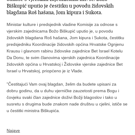
Biškupić uputio je čestitku u povodu židovskih
blagdana Roš hašana, Jom kipura i Sukota.
Ministar kulture i predsjednik vladine Komisije za odnose s
vjerskim zajednicama Božo Biškupić uputio je, u povodu
židovskih blagdana Roš hašana, Jom kipura i Sukota, čestitku
predsjedniku Koordinacije židovskih općina Hrvatske Ognjenu
Krausu i glavnom rabinu židovske zajednice Bet Israel Kotelu
Da Donu, te svim članovima vjerskih zajednica Koordinacije
židovskih općina u Hrvatskoj i Židovske vjerske zajednice Bet
Israel u Hrvatskoj, priopćeno je iz Vlade.
"Čestitajući Vam ovaj blagdan, želim da budete upisani za
dobru godinu, da u duhu vjerničke zauzetosti prema Bogu i
čovjeku svaki član zajednice doživi Božji blagoslov i tako u
susretu s drugima bude znakom nade društvu u cjelini, ističe se
u čestitki ministra Biškupića.
Najave