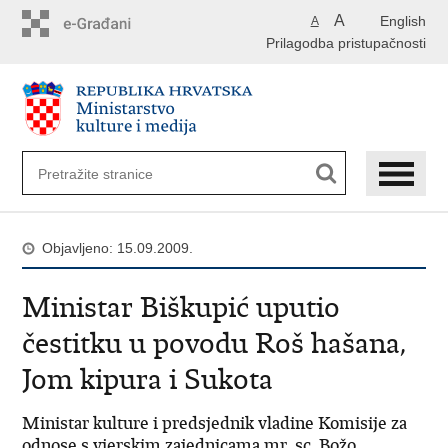
Preskoči
A
English
A
na
Prilagodba pristupačnosti
glavni
sadržaj
Objavljeno: 15.09.2009.
Ministar Biškupić uputio
čestitku u povodu Roš hašana,
Jom kipura i Sukota
Ministar kulture i predsjednik vladine Komisije za
odnose s vjerskim zajednicama mr. sc. Božo