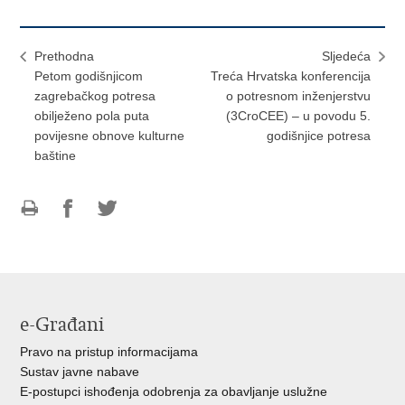
Prethodna
Sljedeća
Petom godišnjicom
Treća Hrvatska konferencija
zagrebačkog potresa
o potresnom inženjerstvu
obilježeno pola puta
(3CroCEE) – u povodu 5.
povijesne obnove kulturne
godišnjice potresa
baštine
Ispiši
Podijeli
Podijeli
stranicu
na
na
Facebooku
Twitteru
e-Građani
Pravo na pristup informacijama
Sustav javne nabave
E-postupci ishođenja odobrenja za obavljanje uslužne