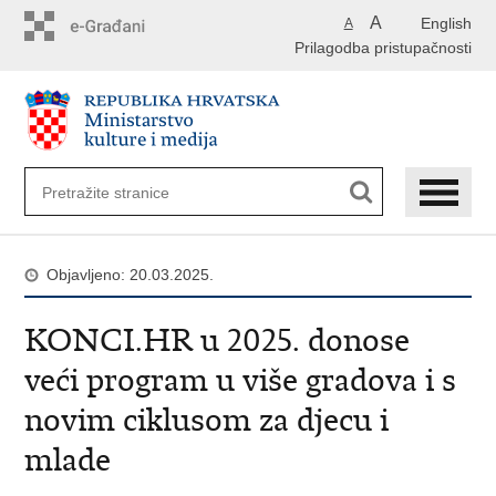
Preskoči
A
English
A
na
Prilagodba pristupačnosti
glavni
sadržaj
Objavljeno: 20.03.2025.
KONCI.HR u 2025. donose
veći program u više gradova i s
novim ciklusom za djecu i
mlade