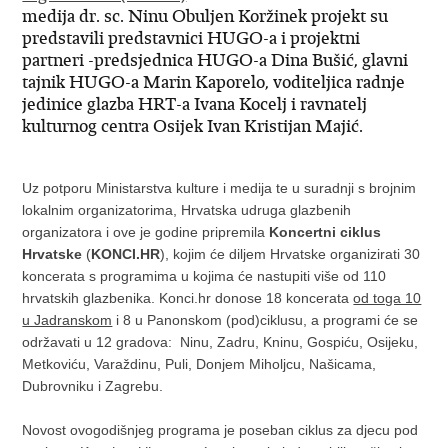
medija dr. sc. Ninu Obuljen Koržinek projekt su
predstavili predstavnici HUGO-a i projektni
partneri -predsjednica HUGO-a Dina Bušić, glavni
tajnik HUGO-a Marin Kaporelo, voditeljica radnje
jedinice glazba HRT-a Ivana Kocelj i ravnatelj
kulturnog centra Osijek Ivan Kristijan Majić.
Uz potporu Ministarstva kulture i medija te u suradnji s brojnim
lokalnim organizatorima, Hrvatska udruga glazbenih
organizatora i ove je godine pripremila
Koncertni ciklus
Hrvatske
(
KONCI.HR
), kojim će diljem Hrvatske organizirati 30
koncerata s programima u kojima će nastupiti više od 110
hrvatskih glazbenika. Konci.hr donose 18 koncerata
od toga 10
u Jadranskom
i 8 u Panonskom (pod)ciklusu, a programi će se
održavati u 12 gradova: Ninu, Zadru, Kninu, Gospiću, Osijeku,
Metkoviću, Varaždinu, Puli, Donjem Miholjcu, Našicama,
Dubrovniku i Zagrebu.
Novost ovogodišnjeg programa je poseban ciklus za djecu pod