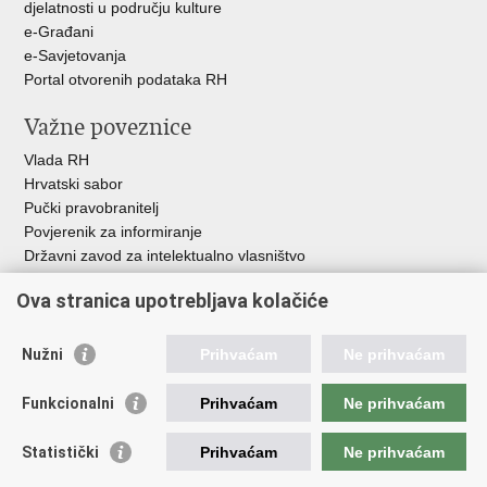
djelatnosti u području kulture
e-Građani
e-Savjetovanja
Portal otvorenih podataka RH
Važne poveznice
Vlada RH
Hrvatski sabor
Pučki pravobranitelj
Povjerenik za informiranje
Državni zavod za intelektualno vlasništvo
Agencija za medije
Ova stranica upotrebljava kolačiće
HAKOM
Ostale poveznice
Nužni
Prihvaćam
Ne prihvaćam
Hrvatski restauratorski zavod
Funkcionalni
Prihvaćam
Ne prihvaćam
Hrvatski audiovizualni centar
Zaklada Kultura nova
Statistički
Prihvaćam
Ne prihvaćam
Creative Europe
Cultural heritage in EU