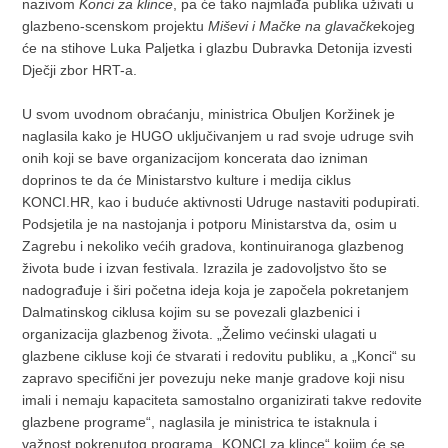
nazivom
Konci za klince
, pa će tako najmlađa publika uživati u
glazbeno-scenskom projektu
Miševi i Mačke na glavačke
kojeg
će na stihove Luka Paljetka i glazbu Dubravka Detonija izvesti
Dječji zbor HRT-a.
U svom uvodnom obraćanju, ministrica Obuljen Koržinek je
naglasila kako je HUGO uključivanjem u rad svoje udruge svih
onih koji se bave organizacijom koncerata dao izniman
doprinos te da će Ministarstvo kulture i medija ciklus
KONCI.HR, kao i buduće aktivnosti Udruge nastaviti podupirati.
Podsjetila je na nastojanja i potporu Ministarstva da, osim u
Zagrebu i nekoliko većih gradova, kontinuiranoga glazbenog
života bude i izvan festivala. Izrazila je zadovoljstvo što se
nadograđuje i širi početna ideja koja je započela pokretanjem
Dalmatinskog ciklusa kojim su se povezali glazbenici i
organizacija glazbenog života. „Želimo većinski ulagati u
glazbene cikluse koji će stvarati i redovitu publiku, a „Konci“ su
zapravo specifični jer povezuju neke manje gradove koji nisu
imali i nemaju kapaciteta samostalno organizirati takve redovite
glazbene programe“, naglasila je ministrica te istaknula i
važnost pokrenutog programa „KONCI za klince“ kojim će se