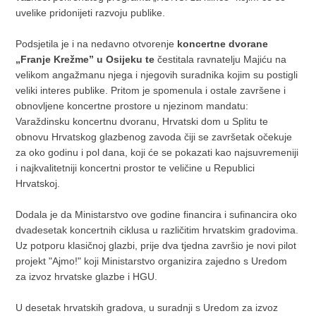
uvelike pridonijeti razvoju publike.
Podsjetila je i na nedavno otvorenje
koncertne dvorane
„Franje Krežme” u Osijeku te
čestitala ravnatelju Majiću na
velikom angažmanu njega i njegovih suradnika kojim su postigli
veliki interes publike. Pritom je spomenula i ostale završene i
obnovljene koncertne prostore u njezinom mandatu:
Varaždinsku koncertnu dvoranu, Hrvatski dom u Splitu te
obnovu Hrvatskog glazbenog zavoda čiji se završetak očekuje
za oko godinu i pol dana, koji će se pokazati kao najsuvremeniji
i najkvalitetniji koncertni prostor te veličine u Republici
Hrvatskoj.
Dodala je da Ministarstvo ove godine financira i sufinancira oko
dvadesetak koncertnih ciklusa u različitim hrvatskim gradovima.
Uz potporu klasičnoj glazbi, prije dva tjedna završio je novi pilot
projekt "Ajmo!" koji Ministarstvo organizira zajedno s Uredom
za izvoz hrvatske glazbe i HGU.
U desetak hrvatskih gradova, u suradnji s Uredom za izvoz