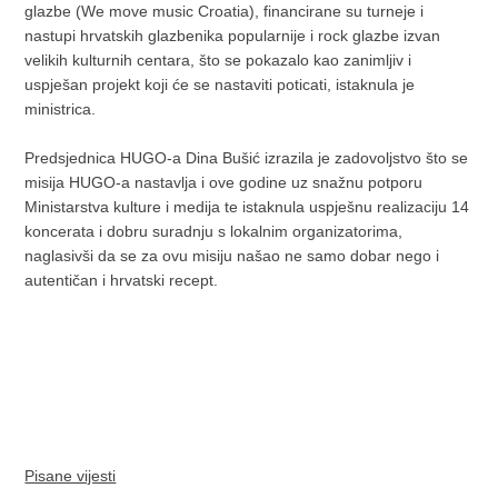
glazbe (We move music Croatia), financirane su turneje i
nastupi hrvatskih glazbenika popularnije i rock glazbe izvan
velikih kulturnih centara, što se pokazalo kao zanimljiv i
uspješan projekt koji će se nastaviti poticati, istaknula je
ministrica.
Predsjednica HUGO-a Dina Bušić izrazila je zadovoljstvo što se
misija HUGO-a nastavlja i ove godine uz snažnu potporu
Ministarstva kulture i medija te istaknula uspješnu realizaciju 14
koncerata i dobru suradnju s lokalnim organizatorima,
naglasivši da se za ovu misiju našao ne samo dobar nego i
autentičan i hrvatski recept.
Pisane vijesti