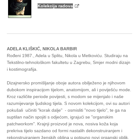
Kolekcija radova
ADELA KLIŠKIĆ, NIKOLA BARBIR
Rođeni 1987., Adela u Splitu, Nikola u Metkoviću. Studiraju na
Tekstilno-tehnološkom fakultetu u Zagrebu, Smjer modni dizajn
i kostimografija.
Dizajnersko promišljanje oboje autora obilježeno je njihovom
dubokom inspiracijom tijelom, anatomijom, ali i poviješću mode.
Kroz različite periode povijesti, s modom se mijenjalo i naše
razumijevanje ljudskog tijela. S novom kolekcijom, ovi su autori
pokušali učiniti "korak dalje" - osmisliti "novo tijelo", te ga na
suptilan način spojiti s odjećom, igrajući se "organskim
patchworkom". Krajnji proizvod je nova, nosiva koža koja
prekriva tijelo sazdano od formi nastalih dekonstruiranjem i
rekonstruiranjem ženskih oblina u potpuno novi organski oblik.