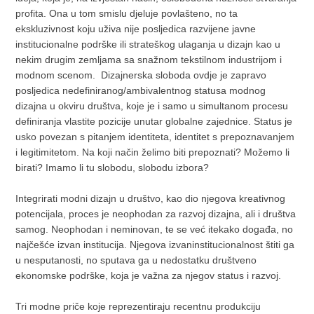
profita. Ona u tom smislu djeluje povlašteno, no ta
ekskluzivnost koju uživa nije posljedica razvijene javne
institucionalne podrške ili strateškog ulaganja u dizajn kao u
nekim drugim zemljama sa snažnom tekstilnom industrijom i
modnom scenom. Dizajnerska sloboda ovdje je zapravo
posljedica nedefiniranog/ambivalentnog statusa modnog
dizajna u okviru društva, koje je i samo u simultanom procesu
definiranja vlastite pozicije unutar globalne zajednice. Status je
usko povezan s pitanjem identiteta, identitet s prepoznavanjem
i legitimitetom. Na koji način želimo biti prepoznati? Možemo li
birati? Imamo li tu slobodu, slobodu izbora?
Integrirati modni dizajn u društvo, kao dio njegova kreativnog
potencijala, proces je neophodan za razvoj dizajna, ali i društva
samog. Neophodan i neminovan, te se već itekako događa, no
najčešće izvan institucija. Njegova izvaninstitucionalnost štiti ga
u nesputanosti, no sputava ga u nedostatku društveno
ekonomske podrške, koja je važna za njegov status i razvoj.
Tri modne priče koje reprezentiraju recentnu produkciju