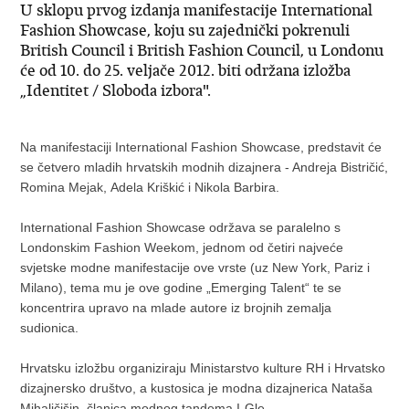
U sklopu prvog izdanja manifestacije International
Fashion Showcase, koju su zajednički pokrenuli
British Council i British Fashion Council, u Londonu
će od 10. do 25. veljače 2012. biti održana izložba
„Identitet / Sloboda izbora".
Na manifestaciji International Fashion Showcase, predstavit će
se četvero mladih hrvatskih modnih dizajnera - Andreja Bistričić,
Romina Mejak, Adela Kriškić i Nikola Barbira.
International Fashion Showcase održava se paralelno s
Londonskim Fashion Weekom, jednom od četiri najveće
svjetske modne manifestacije ove vrste (uz New York, Pariz i
Milano), tema mu je ove godine „Emerging Talent“ te se
koncentrira upravo na mlade autore iz brojnih zemalja
sudionica.
Hrvatsku izložbu organiziraju Ministarstvo kulture RH i Hrvatsko
dizajnersko društvo, a kustosica je modna dizajnerica Nataša
Mihaljčišin, članica modnog tandema I-Gle.