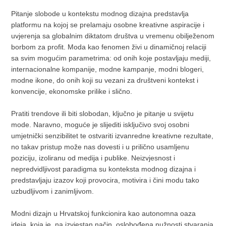
Pitanje slobode u kontekstu modnog dizajna predstavlja
platformu na kojoj se prelamaju osobne kreativne aspiracije i
uvjerenja sa globalnim diktatom društva u vremenu obilježenom
borbom za profit. Moda kao fenomen živi u dinamičnoj relaciji
sa svim mogućim parametrima: od onih koje postavljaju mediji,
internacionalne kompanije, modne kampanje, modni blogeri,
modne ikone, do onih koji su vezani za društveni kontekst i
konvencije, ekonomske prilike i slično.
Pratiti trendove ili biti slobodan, ključno je pitanje u svijetu
mode. Naravno, moguće je slijediti isključivo svoj osobni
umjetnički senzibilitet te ostvariti izvanredne kreativne rezultate,
no takav pristup može nas dovesti i u prilično usamljenu
poziciju, izoliranu od medija i publike. Neizvjesnost i
nepredvidljivost paradigma su konteksta modnog dizajna i
predstavljaju izazov koji provocira, motivira i čini modu tako
uzbudljivom i zanimljivom.
Modni dizajn u Hrvatskoj funkcionira kao autonomna oaza
ideja, koja je, na izvjestan način, oslobođena nužnosti stvaranja