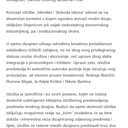
Koncept izložbe „Identitet / Sloboda izbora“ odnosi se na
dinamičan kontekst u kojem egzistira domaći modni dizajn,
obilježen činjenicom još uvijek nedostatnog ekonomskog
industrijskog, pa i institucionalnog okvira.
U njemu dizajneri uživaju određenu kreativnu povlaštenost
oslobođenu tržišnih zahtjeva, no ne zbog svog privilegiranog
statusa unutar društva i ekonomije, već upravo zbog slabe
integracije s proizvodnjom i tržištem. Upravo zato, izložba
predstavlja tri autentične autorske pozicije koje istražuju ovaj
proturječan, ali otvoren prostor kreativnosti: Andreje Bistričić,
Romine Mejak, te Adele Kriškić i Nikole Barbira.
Izložba je specifična i po svom postavu, kojim se nastoji
doskočiti uobičajenim klišejima izložbenog predstavljanja
predmeta modnog dizajna. Budući da same okolnosti izložbe
isključuju mogućnost revije sa „živim“ modelima, te se time
dokida i inherentna veza dizajniranog odjevnog predmeta i
tijela, izložba će radove mladih dizajnera predstaviti kroz dva