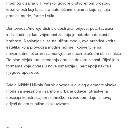
modnog dizajna u Hrvatskoj govore o otvorenom prostoru
kreativnosti koji fascinira autentičnim idejama koje ispituju
granice mode, forme i stila.
Buntovnost Andreje Bistričić destruira odjeću, potcrtavajući
individualnost kao vrijednost za koju je potrebna drskost i
hrabrost. Naslanjajući se na uličnu modu, ova autorica kreira
estetiku koja provocira modne norme i konvencije na
nevjerojatno ležeran i samosvjestan način. Začudni oblici nakita
Romine Mejak transcendiraju granice dekorativnosti. Riječ je o
formama koje otvaraju nove dimenzije u percepciji nakita i
njegove upotrebe.
Adela Kliškić i Nikola Barbir dovode u dijalog elemente visoke
mode sa svježinom i šarmom urbane odjeće. Strastvena
opsesija konstrukcijom i tehničkom izvedbom daje njihovoj
odjeći dojam suptilne ekskluzivnosti.