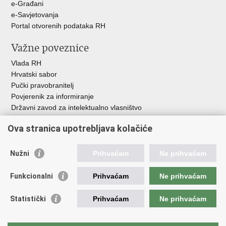
e-Građani
e-Savjetovanja
Portal otvorenih podataka RH
Važne poveznice
Vlada RH
Hrvatski sabor
Pučki pravobranitelj
Povjerenik za informiranje
Državni zavod za intelektualno vlasništvo
Agencija za medije
Ova stranica upotrebljava kolačiće
HAKOM
Ostale poveznice
Nužni
Prihvaćam
Ne prihvaćam
Hrvatski restauratorski zavod
Funkcionalni
Prihvaćam
Ne prihvaćam
Hrvatski audiovizualni centar
Zaklada Kultura nova
Statistički
Prihvaćam
Ne prihvaćam
Creative Europe
Cultural heritage in EU
EU National Institutes for Culture