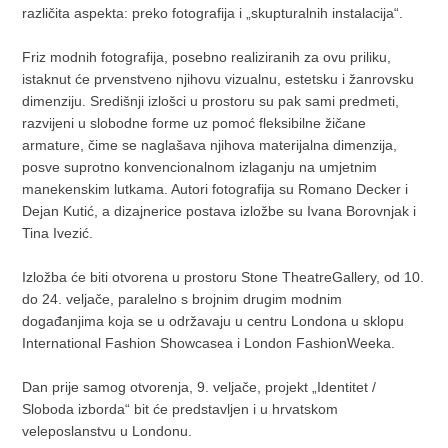
različita aspekta: preko fotografija i „skupturalnih instalacija“.
Friz modnih fotografija, posebno realiziranih za ovu priliku,
istaknut će prvenstveno njihovu vizualnu, estetsku i žanrovsku
dimenziju. Središnji izlošci u prostoru su pak sami predmeti,
razvijeni u slobodne forme uz pomoć fleksibilne žičane
armature, čime se naglašava njihova materijalna dimenzija,
posve suprotno konvencionalnom izlaganju na umjetnim
manekenskim lutkama. Autori fotografija su Romano Decker i
Dejan Kutić, a dizajnerice postava izložbe su Ivana Borovnjak i
Tina Ivezić.
Izložba će biti otvorena u prostoru Stone TheatreGallery, od 10.
do 24. veljače, paralelno s brojnim drugim modnim
događanjima koja se u održavaju u centru Londona u sklopu
International Fashion Showcasea i London FashionWeeka.
Dan prije samog otvorenja, 9. veljače, projekt „Identitet /
Sloboda izborda“ bit će predstavljen i u hrvatskom
veleposlanstvu u Londonu.