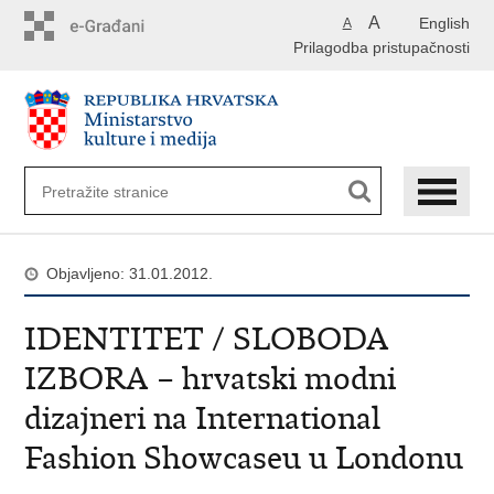
Preskoči
A
English
A
na
Prilagodba pristupačnosti
glavni
sadržaj
Objavljeno: 31.01.2012.
IDENTITET / SLOBODA
IZBORA – hrvatski modni
dizajneri na International
Fashion Showcaseu u Londonu