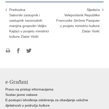
Prethodna
Sljedeća
Saborski zastupnik i
Veleposlanik Republike
zastupnik nacionalnih
Francuske Jérôme Pasquier
manjina gospodin Veljko
u posjetu ministrici kulture
Kajtazi u posjetu ministrici
Zlatar Violić
kulture Zlatar Violić
Ispiši
Podijeli
Podijeli
stranicu
na
na
Facebooku
Twitteru
e-Građani
Pravo na pristup informacijama
Sustav javne nabave
E-postupci ishođenja odobrenja za obavljanje uslužne
djelatnosti u području kulture