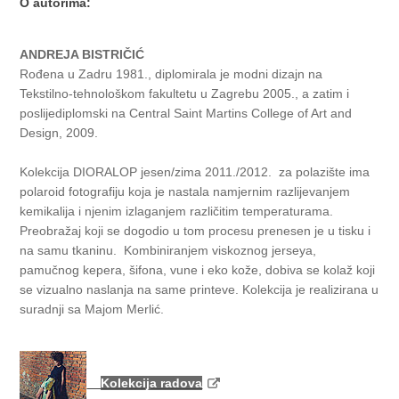
O autorima:
ANDREJA BISTRIČIĆ
Rođena u Zadru 1981., diplomirala je modni dizajn na
Tekstilno-tehnološkom fakultetu u Zagrebu 2005., a zatim i
poslijediplomski na Central Saint Martins College of Art and
Design, 2009.
Kolekcija DIORALOP jesen/zima 2011./2012. za polazište ima
polaroid fotografiju koja je nastala namjernim razlijevanjem
kemikalija i njenim izlaganjem različitim temperaturama.
Preobražaj koji se dogodio u tom procesu prenesen je u tisku i
na samu tkaninu. Kombiniranjem viskoznog jerseya,
pamučnog kepera, šifona, vune i eko kože, dobiva se kolaž koji
se vizualno naslanja na same printeve. Kolekcija je realizirana u
suradnji sa Majom Merlić.
Kolekcija radova