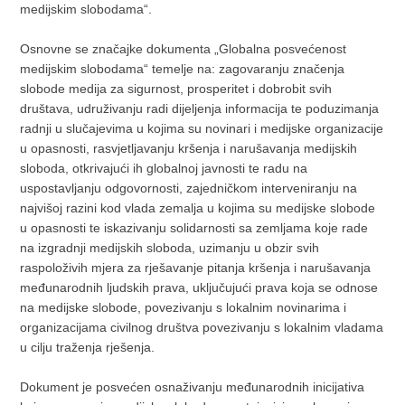
medijskim slobodama“.
Osnovne se značajke dokumenta „Globalna posvećenost
medijskim slobodama“ temelje na: zagovaranju značenja
slobode medija za sigurnost, prosperitet i dobrobit svih
društava, udruživanju radi dijeljenja informacija te poduzimanja
radnji u slučajevima u kojima su novinari i medijske organizacije
u opasnosti, rasvjetljavanju kršenja i narušavanja medijskih
sloboda, otkrivajući ih globalnoj javnosti te radu na
uspostavljanju odgovornosti, zajedničkom interveniranju na
najvišoj razini kod vlada zemalja u kojima su medijske slobode
u opasnosti te iskazivanju solidarnosti sa zemljama koje rade
na izgradnji medijskih sloboda, uzimanju u obzir svih
raspoloživih mjera za rješavanje pitanja kršenja i narušavanja
međunarodnih ljudskih prava, uključujući prava koja se odnose
na medijske slobode, povezivanju s lokalnim novinarima i
organizacijama civilnog društva povezivanju s lokalnim vladama
u cilju traženja rješenja.
Dokument je posvećen osnaživanju međunarodnih inicijativa