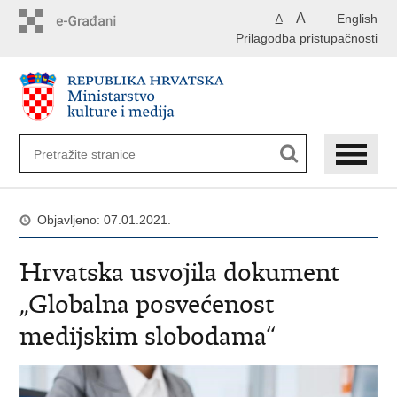
Preskoči
A
English
A
na
Prilagodba pristupačnosti
glavni
sadržaj
Objavljeno: 07.01.2021.
Hrvatska usvojila dokument
„Globalna posvećenost
medijskim slobodama“