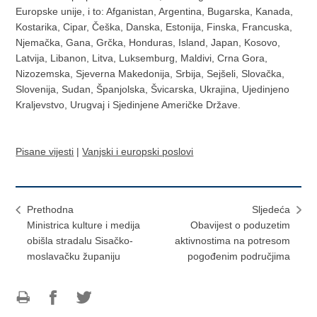
Europske unije, i to: Afganistan, Argentina, Bugarska, Kanada,
Kostarika, Cipar, Češka, Danska, Estonija, Finska, Francuska,
Njemačka, Gana, Grčka, Honduras, Island, Japan, Kosovo,
Latvija, Libanon, Litva, Luksemburg, Maldivi, Crna Gora,
Nizozemska, Sjeverna Makedonija, Srbija, Sejšeli, Slovačka,
Slovenija, Sudan, Španjolska, Švicarska, Ukrajina, Ujedinjeno
Kraljevstvo, Urugvaj i Sjedinjene Američke Države.
Pisane vijesti
|
Vanjski i europski poslovi
Prethodna
Sljedeća
Ministrica kulture i medija
Obavijest o poduzetim
obišla stradalu Sisačko-
aktivnostima na potresom
moslavačku županiju
pogođenim područjima
Ispiši
Podijeli
Podijeli