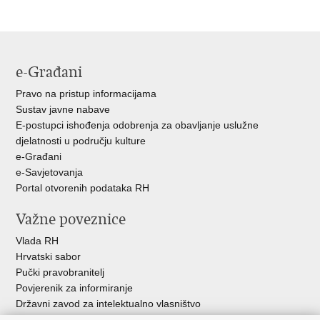
stranicu
na
na
Facebooku
Twitteru
e-Građani
Pravo na pristup informacijama
Sustav javne nabave
E-postupci ishođenja odobrenja za obavljanje uslužne
djelatnosti u području kulture
e-Građani
e-Savjetovanja
Portal otvorenih podataka RH
Važne poveznice
Vlada RH
Hrvatski sabor
Pučki pravobranitelj
Povjerenik za informiranje
Državni zavod za intelektualno vlasništvo
Agencija za medije