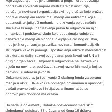
koje zagovaraju medijske slobode, a potpisnici se obvezuju
podržavati i povećati napore multilateralnih institucija,
udruženja novinara i organizacija civilnog društva koje pružaju
podršku medijskim radnicima i medijskim entitetima koji su u
opasnosti, uključujući mehanizme otkrivanja pojedinačnih
slučajeva kršenja i narušavanja prava te odgovora na njih,
ohrabrivati i podržavati vlade koje poduzimaju radnje za
osnaživanje medijskih sloboda, okupljanje civilnog društva,
medijskih organizacija, pravnika, novinara i komunikacijskih
stručnjaka kako bi pomogli uspostavljanju održivih međuvladinih
struktura za daljnji razvoj ovog plana, podržavati rad UN-a i
drugih organizacija usmjeren k odgovorima na izazove koji
utječu na novinare, podržavati razvoj raznolikih medija koji su
neovisni i u interesu javnosti.
Dokument pozdravlja i osnivanje Globalnog fonda za obranu
medija u okviru UN-a koji će pomagati novinarima u opasnosti,
plaćati pravne troškove i inicijative, a financirat će se
dobrovoljnim doprinosima država.
Do sada je dokument „Globalna posvećenost medijskim
slobodama“ potpisalo 37 država, a od čega 16 država