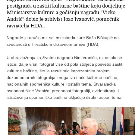
postignuća u zaštiti kulturne baštine koju dodjeljuje
Ministarstvo kulture a godišnju nagradu "Vicko
Andrić" dobio je arhivist Jozo Ivanović, pomoćnik
ravnatelja HDA..
Nagrade je uručio mr. sc. ministar kulture Božo Biškupić na
svečanosti u Hrvatskom državnom arhivu (HDA).
U obrazloženju za životnu nagradu Nini Vraniću, uz ostalo se
ističe, da je vrsni fotograf više od pola stoljeća posvetio zaštiti
kulturne baštine, što je rezultiralo impozantnim brojem
dokumentarnih fotografija i negativa naše kulturne baštine,
nacionalnih spomenika kulture i ostalih tema. Stvaralačka
osobnost Nine Vranića, predanost fotografiji, evidentiranju i
istraživanju spomeničke baštine uključuje široki raspon tema.