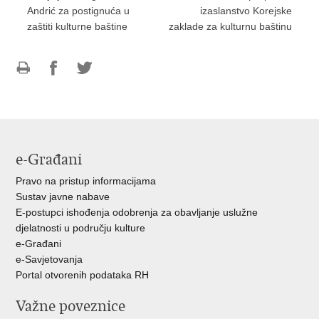
Andrić za postignuća u
izaslanstvo Korejske
zaštiti kulturne baštine
zaklade za kulturnu baštinu
Ispiši
Podijeli
Podijeli
stranicu
na
na
Facebooku
Twitteru
e-Građani
Pravo na pristup informacijama
Sustav javne nabave
E-postupci ishođenja odobrenja za obavljanje uslužne
djelatnosti u području kulture
e-Građani
e-Savjetovanja
Portal otvorenih podataka RH
Važne poveznice