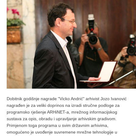
Dobitnik godišnje nagrade "Vicko Andrić" arhivist Jozo Ivanović
nagrađen je za veliki doprinos na izradi stručne podloge za
programsko rješenje ARHiNET-a, mrežnog informacijskog
sustava za opis, obradu i upravljanje arhivskim gradivom.
Primjenom toga programa u svim državnim arhivima,
omogućeno je uvođenje suvremene mrežne tehnologije u