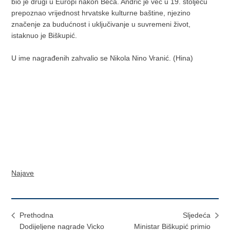
bio je drugi u Europi nakon Beča. Andrić je već u 19. stoljeću
prepoznao vrijednost hrvatske kulturne baštine, njezino
značenje za budućnost i uključivanje u suvremeni život,
istaknuo je Biškupić.
U ime nagrađenih zahvalio se Nikola Nino Vranić. (Hina)
Najave
Prethodna
Sljedeća
Dodijeljene nagrade Vicko
Ministar Biškupić primio