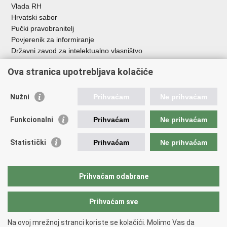
Vlada RH
Hrvatski sabor
Pučki pravobranitelj
Povjerenik za informiranje
Državni zavod za intelektualno vlasništvo
Agencija za medije
Ova stranica upotrebljava kolačiće
HAKOM
Ostale poveznice
Nužni
Prihvaćam
Ne prihvaćam
Hrvatski restauratorski zavod
Funkcionalni
Prihvaćam
Ne prihvaćam
Hrvatski audiovizualni centar
Zaklada Kultura nova
Statistički
Prihvaćam
Ne prihvaćam
Creative Europe
Cultural heritage in EU
EU National Institutes for Culture
Prihvaćam odabrane
Međunarodni centar za podvodnu arheologiju u Zadru (MCPA)
Prihvaćam sve
Povratak na vrh
Na ovoj mrežnoj stranci koriste se kolačići. Molimo Vas da