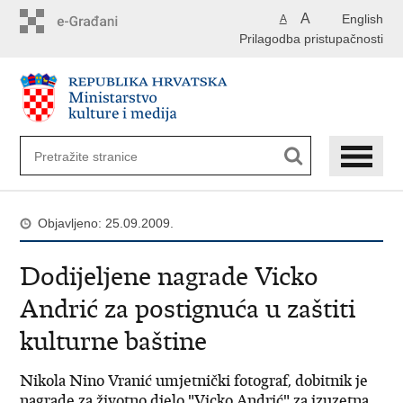
Preskoči
A
English
A
na
Prilagodba pristupačnosti
glavni
sadržaj
Objavljeno: 25.09.2009.
Dodijeljene nagrade Vicko
Andrić za postignuća u zaštiti
kulturne baštine
Nikola Nino Vranić umjetnički fotograf, dobitnik je
nagrade za životno djelo "Vicko Andrić" za izuzetna