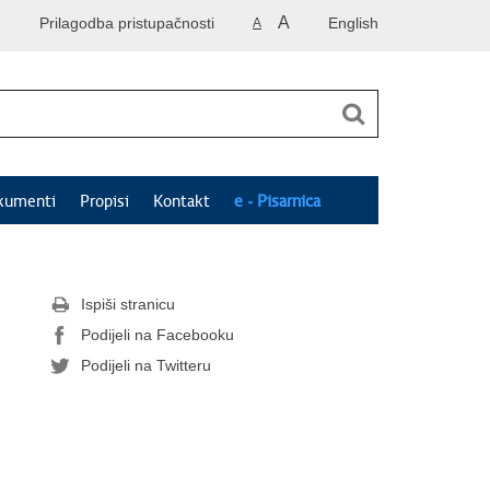
A
Prilagodba pristupačnosti
English
A
kumenti
Propisi
Kontakt
e - Pisarnica
Ispiši stranicu
Podijeli na Facebooku
Podijeli na Twitteru