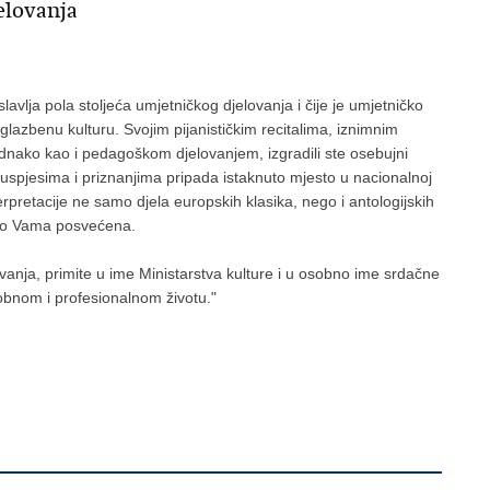
elovanja
lavlja pola stoljeća umjetničkog djelovanja i čije je umjetničko
azbenu kulturu. Svojim pijanističkim recitalima, iznimnim
dnako kao i pedagoškom djelovanjem, izgradili ste osebujni
i, uspjesima i priznanjima pripada istaknuto mjesto u nacionalnoj
terpretacije ne samo djela europskih klasika, nego i antologijskih
avo Vama posvećena.
ovanja, primite u ime Ministarstva kulture i u osobno ime srdačne
obnom i profesionalnom životu."