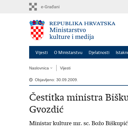
Preskoči
na
glavni
sadržaj
Vijesti
O Ministarstvu
Djelatnosti
Istak
Naslovnica
Vijesti
Objavljeno: 30.09.2009.
Čestitka ministra Bišku
Gvozdić
Ministar kulture mr. sc. Božo Biškupić 