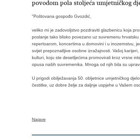
povodom pola stoljeća umjetničkog dj
"Poštovana gospođo Gvozdić,
veliko mi je zadovoljstvo pozdraviti glazbenicu koja pros
poslanje tako blisko povezano uz suvremenu hrvatsku gl
repertoarom, koncertima u domovini i u inozemstvu, je
svijet prepoznatljive osobne izražajnosti. Vašoj karijer
kulturi, koju ste desetljećima promovirali kroz vrsne in
opusa naših suvremenika. Mnoga od njih bila su upr
U prigodi obilježavanja 50. obljetnice umjetničkog djel
čestitke, uz dobre želje za daljnje uspjehe u Vašem os
Najave