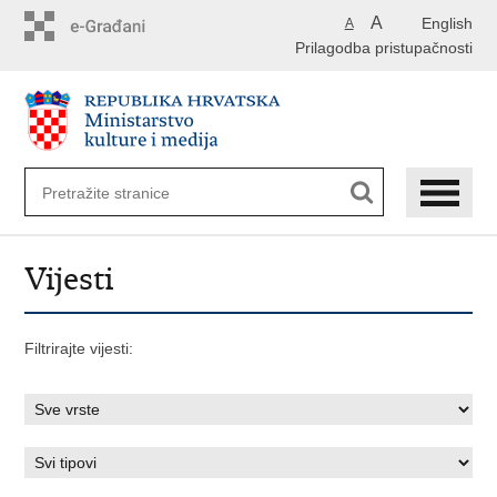
Preskoči
A
English
A
na
Prilagodba pristupačnosti
glavni
sadržaj
Vijesti
Filtrirajte vijesti: