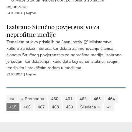
U Muzeju za umjetnost i obrt 26. lipnja u 19 sati, u
organizaciji
24.06.2014. | Najave
Izabrano Stručno povjerenstvo za
neprofitne medije
Temeljem prijava pristiglih na
Javni poziv
Ministarstva
kulture za iskaz interesa kandidata za imenovanje članica i
članova Stručnog povjerenstva za neprofitne medije, izabrano
je sedam kandidatkinja i kandidata koji su se istaknuli svojim
teorijskim i praktičnim radom u medijima
23.06.2014. | Najave
««
« Prethodna
460
461
462
463
464
465
466
467
468
469
Sljedeća »
»»