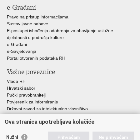
e-Građani
Pravo na pristup informacijama
Sustav javne nabave
E-postupci ishođenja odobrenja za obavljanje uslužne
djelatnosti u području kulture
e-Građani
e-Savjetovanja
Portal otvorenih podataka RH
Važne poveznice
Vlada RH
Hrvatski sabor
Pučki pravobranitelj
Povjerenik za informiranje
Državni zavod za intelektualno vlasništvo
Agencija za medije
Ova stranica upotrebljava kolačiće
HAKOM
Ostale poveznice
Nužni
Prihvaćam
Ne prihvaćam