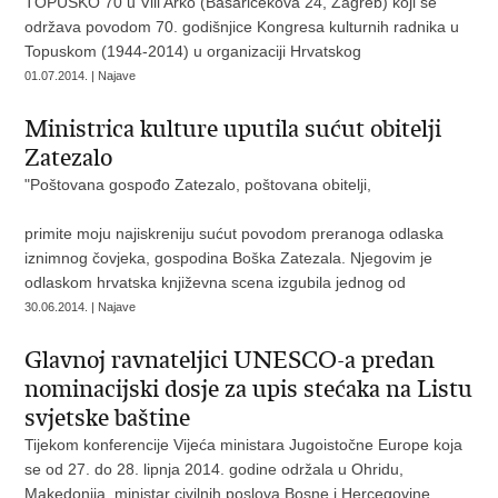
TOPUSKO 70 u Vili Arko (Basaričekova 24, Zagreb) koji se
održava povodom 70. godišnjice Kongresa kulturnih radnika u
Topuskom (1944-2014) u organizaciji Hrvatskog
01.07.2014. | Najave
Ministrica kulture uputila sućut obitelji
Zatezalo
"Poštovana gospođo Zatezalo, poštovana obitelji,
primite moju najiskreniju sućut povodom preranoga odlaska
iznimnog čovjeka, gospodina Boška Zatezala. Njegovim je
odlaskom hrvatska književna scena izgubila jednog od
30.06.2014. | Najave
Glavnoj ravnateljici UNESCO-a predan
nominacijski dosje za upis stećaka na Listu
svjetske baštine
Tijekom konferencije Vijeća ministara Jugoistočne Europe koja
se od 27. do 28. lipnja 2014. godine održala u Ohridu,
Makedonija, ministar civilnih poslova Bosne i Hercegovine