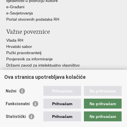
djelatnosti u području kulture
e-Građani
e-Savjetovanja
Portal otvorenih podataka RH
Važne poveznice
Vlada RH
Hrvatski sabor
Pučki pravobranitelj
Povjerenik za informiranje
Državni zavod za intelektualno vlasništvo
Agencija za medije
Ova stranica upotrebljava kolačiće
HAKOM
Ostale poveznice
Nužni
Prihvaćam
Ne prihvaćam
Hrvatski restauratorski zavod
Funkcionalni
Prihvaćam
Ne prihvaćam
Hrvatski audiovizualni centar
Zaklada Kultura nova
Statistički
Prihvaćam
Ne prihvaćam
Creative Europe
Cultural heritage in EU