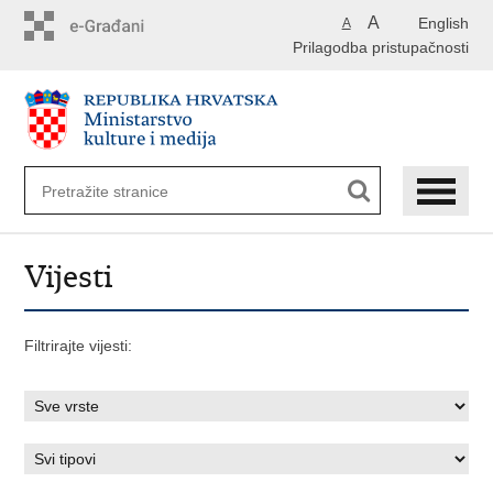
Preskoči
A
English
A
na
Prilagodba pristupačnosti
glavni
sadržaj
Vijesti
Filtrirajte vijesti: