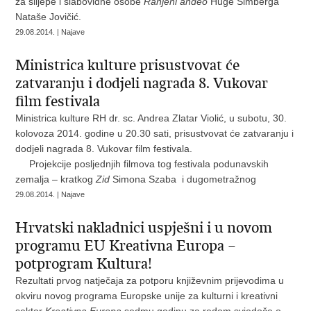
za slijepe i slabovidne osobe
Ranjeni anđeo
Huge Simberga
Nataše Jovičić.
29.08.2014. | Najave
Ministrica kulture prisustvovat će
zatvaranju i dodjeli nagrada 8. Vukovar
film festivala
Ministrica kulture RH dr. sc. Andrea Zlatar Violić, u subotu, 30.
kolovoza 2014. godine u 20.30 sati, prisustvovat će zatvaranju i
dodjeli nagrada 8. Vukovar film festivala.
Projekcije posljednjih filmova tog festivala podunavskih
zemalja – kratkog
Zid
Simona Szaba i dugometražnog
29.08.2014. | Najave
Hrvatski nakladnici uspješni i u novom
programu EU Kreativna Europa –
potprogram Kultura!
Rezultati prvog natječaja za potporu književnim prijevodima u
okviru novog programa Europske unije za kulturni i kreativni