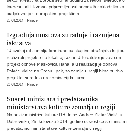
sektor
Kreativna Europa
sedmu godinu za redom svjedoče o
interesu, ali i izvrsnoj pripremljenosti hrvatskih nakladnika za
sudjelovanje u europskim projektima
28.08.2014. | Najave
Izgradnja mostova suradnje i razmjena
iskustva
“U svakoj od zemalja formirane su skupine stručnjaka koji su
realizirali projekte na lokalnoj razini. U Hrvatskoj je završen
projekt obnove Maškovića Hana, a u realizaciji je obnova
Palače Moise na Cresu. Ipak, za zemlje u regiji bitna su dva
projekta: suradnja na nominaciji kulturne
26.08.2014. | Najave
Susret ministara i predstavnika
ministarstava kulture zemalja u regiji
Na poziv ministrice kulture RH dr. sc. Andree Zlatar Violić, u
Dubrovniku, 25. kolovoza 2014. godine susrest će se ministri i
predstavnici ministarstava kulture zemalja u regiji.