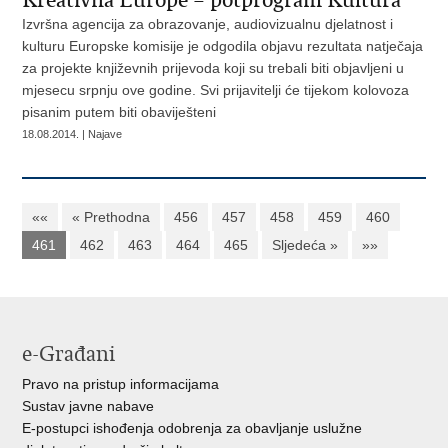
Kreativna Europe – potprogram Kultura
Izvršna agencija za obrazovanje, audiovizualnu djelatnost i
kulturu Europske komisije je odgodila objavu rezultata natječaja
za projekte književnih prijevoda koji su trebali biti objavljeni u
mjesecu srpnju ove godine. Svi prijavitelji će tijekom kolovoza
pisanim putem biti obaviješteni
18.08.2014. | Najave
««
« Prethodna
456
457
458
459
460
461
462
463
464
465
Sljedeća »
»»
e-Građani
Pravo na pristup informacijama
Sustav javne nabave
E-postupci ishođenja odobrenja za obavljanje uslužne