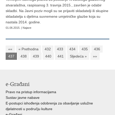
stvaralaštva
, raspisanog 3. travnja 2015., završen je odabir
skladbi. Na Javni poziv mogli su se prijaviti skladatelji ili skupine
skladatelja s djelima suvremene umjetničke glazbe koja su
nastala 2014. godine.
01.06.2015. | Najave
««
« Prethodna
432
433
434
435
436
437
438
439
440
441
Sljedeća »
»»
e-Građani
Pravo na pristup informacijama
Sustav javne nabave
E-postupci ishođenja odobrenja za obavljanje uslužne
djelatnosti u području kulture
e-Građani