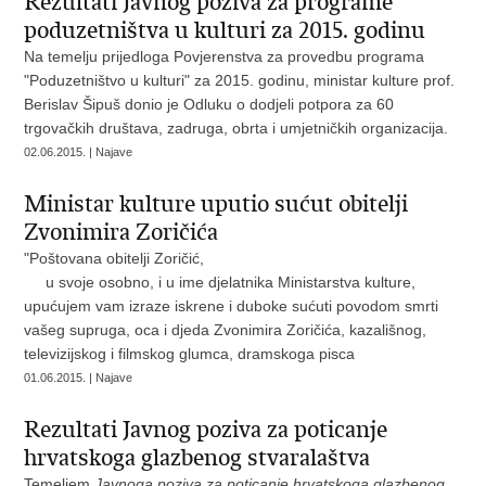
Rezultati Javnog poziva za programe
poduzetništva u kulturi za 2015. godinu
Na temelju prijedloga Povjerenstva za provedbu programa
"Poduzetništvo u kulturi" za 2015. godinu, ministar kulture prof.
Berislav Šipuš donio je Odluku o dodjeli potpora za 60
trgovačkih društava, zadruga, obrta i umjetničkih organizacija.
02.06.2015. | Najave
Ministar kulture uputio sućut obitelji
Zvonimira Zoričića
"Poštovana obitelji Zoričić,
u svoje osobno, i u ime djelatnika Ministarstva kulture,
upućujem vam izraze iskrene i duboke sućuti povodom smrti
vašeg supruga, oca i djeda Zvonimira Zoričića, kazališnog,
televizijskog i filmskog glumca, dramskoga pisca
01.06.2015. | Najave
Rezultati Javnog poziva za poticanje
hrvatskoga glazbenog stvaralaštva
Temeljem
Javnoga poziva za poticanje hrvatskoga glazbenog