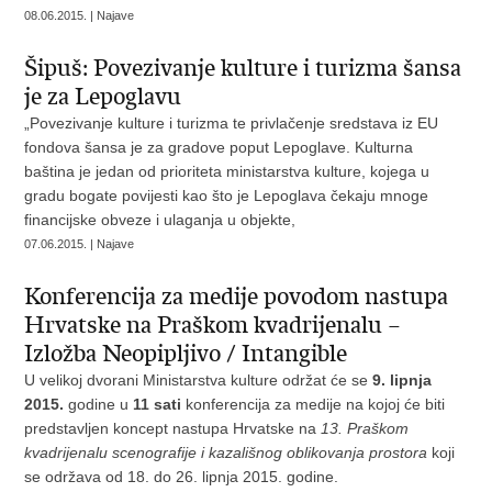
08.06.2015. | Najave
Šipuš: Povezivanje kulture i turizma šansa
je za Lepoglavu
„Povezivanje kulture i turizma te privlačenje sredstava iz EU
fondova šansa je za gradove poput Lepoglave. Kulturna
baština je jedan od prioriteta ministarstva kulture, kojega u
gradu bogate povijesti kao što je Lepoglava čekaju mnoge
financijske obveze i ulaganja u objekte,
07.06.2015. | Najave
Konferencija za medije povodom nastupa
Hrvatske na Praškom kvadrijenalu –
Izložba Neopipljivo / Intangible
U velikoj dvorani Ministarstva kulture održat će se
9. lipnja
2015.
godine u
11 sati
konferencija za medije na kojoj će biti
predstavljen koncept nastupa Hrvatske na
13. Praškom
kvadrijenalu scenografije i kazališnog oblikovanja prostora
koji
se održava od 18. do 26. lipnja 2015. godine.