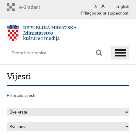
Preskoči
A
English
A
na
Prilagodba pristupačnosti
glavni
sadržaj
Vijesti
Filtrirajte vijesti: