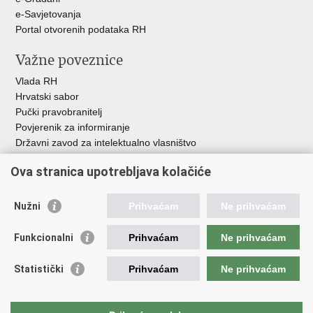
e-Savjetovanja
Portal otvorenih podataka RH
Važne poveznice
Vlada RH
Hrvatski sabor
Pučki pravobranitelj
Povjerenik za informiranje
Državni zavod za intelektualno vlasništvo
Agencija za medije
Ova stranica upotrebljava kolačiće
HAKOM
Ostale poveznice
Nužni
Prihvaćam
Ne prihvaćam
Hrvatski restauratorski zavod
Funkcionalni
Prihvaćam
Ne prihvaćam
Hrvatski audiovizualni centar
Zaklada Kultura nova
Statistički
Prihvaćam
Ne prihvaćam
Creative Europe
Cultural heritage in EU
EU National Institutes for Culture