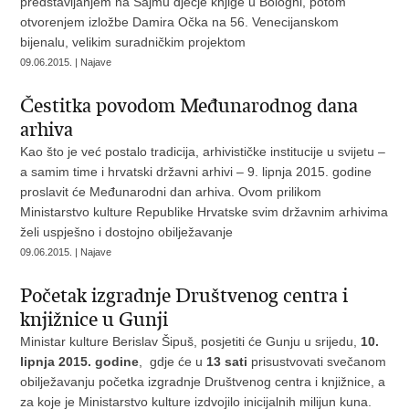
predstavljanjem na Sajmu dječje knjige u Bologni, potom
otvorenjem izložbe Damira Očka na 56. Venecijanskom
bijenalu, velikim suradničkim projektom
09.06.2015. | Najave
Čestitka povodom Međunarodnog dana
arhiva
Kao što je već postalo tradicija, arhivističke institucije u svijetu –
a samim time i hrvatski državni arhivi – 9. lipnja 2015. godine
proslavit će Međunarodni dan arhiva. Ovom prilikom
Ministarstvo kulture Republike Hrvatske svim državnim arhivima
želi uspješno i dostojno obilježavanje
09.06.2015. | Najave
Početak izgradnje Društvenog centra i
knjižnice u Gunji
Ministar kulture Berislav Šipuš, posjetiti će Gunju u srijedu,
10.
lipnja 2015. godine
, gdje će u
13 sati
prisustvovati svečanom
obilježavanju početka izgradnje Društvenog centra i knjižnice, a
za koje je Ministarstvo kulture izdvojilo inicijalnih milijun kuna.