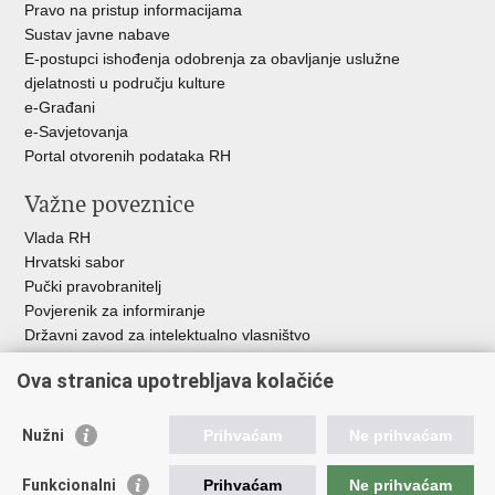
Pravo na pristup informacijama
Sustav javne nabave
E-postupci ishođenja odobrenja za obavljanje uslužne
djelatnosti u području kulture
e-Građani
e-Savjetovanja
Portal otvorenih podataka RH
Važne poveznice
Vlada RH
Hrvatski sabor
Pučki pravobranitelj
Povjerenik za informiranje
Državni zavod za intelektualno vlasništvo
Agencija za medije
Ova stranica upotrebljava kolačiće
HAKOM
Ostale poveznice
Nužni
Prihvaćam
Ne prihvaćam
Hrvatski restauratorski zavod
Funkcionalni
Prihvaćam
Ne prihvaćam
Hrvatski audiovizualni centar