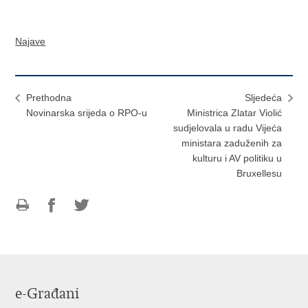
Najave
Prethodna
Sljedeća
Novinarska srijeda o RPO-u
Ministrica Zlatar Violić
sudjelovala u radu Vijeća
ministara zaduženih za
kulturu i AV politiku u
Bruxellesu
Ispiši
Podijeli
Podijeli
stranicu
na
na
Facebooku
Twitteru
e-Građani