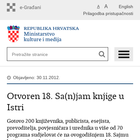
Preskoči
A
English
A
na
Prilagodba pristupačnosti
glavni
sadržaj
Objavljeno: 30.11.2012.
Otvoren 18. Sa(n)jam knjige u
Istri
Gotovo 200 književnika, publicista, esejista,
prevoditelja, povjesničara i urednika u više od 70
programa sudjelovat će na ovogodišnjem 18. Sajmu