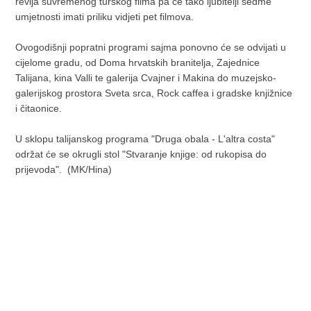
revija suvremenog turskog filma pa će tako ljubitelji sedme
umjetnosti imati priliku vidjeti pet filmova.
Ovogodišnji popratni programi sajma ponovno će se odvijati u
cijelome gradu, od Doma hrvatskih branitelja, Zajednice
Talijana, kina Valli te galerija Cvajner i Makina do muzejsko-
galerijskog prostora Sveta srca, Rock caffea i gradske knjižnice
i čitaonice.
U sklopu talijanskog programa "Druga obala - L'altra costa"
održat će se okrugli stol "Stvaranje knjige: od rukopisa do
prijevoda". (MK/Hina)