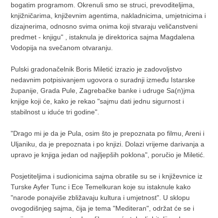
bogatim programom. Okrenuli smo se struci, prevoditeljima,
knjižničarima, književnim agentima, nakladnicima, umjetnicima i
dizajnerima, odnosno svima onima koji stvaraju veličanstveni
predmet - knjigu" , istaknula je direktorica sajma Magdalena
Vodopija na svečanom otvaranju.
Pulski gradonačelnik Boris Miletić izrazio je zadovoljstvo
nedavnim potpisivanjem ugovora o suradnji između Istarske
županije, Grada Pule, Zagrebačke banke i udruge Sa(n)jma
knjige koji će, kako je rekao "sajmu dati jednu sigurnost i
stabilnost u iduće tri godine".
"Drago mi je da je Pula, osim što je prepoznata po filmu, Areni i
Uljaniku, da je prepoznata i po knjizi. Dolazi vrijeme darivanja a
upravo je knjiga jedan od najljepših poklona", poručio je Miletić.
Posjetiteljima i sudionicima sajma obratile su se i književnice iz
Turske Ayfer Tunc i Ece Temelkuran koje su istaknule kako
"narode ponajviše zbližavaju kultura i umjetnost". U sklopu
ovogodišnjeg sajma, čija je tema "Mediteran", održat će se i