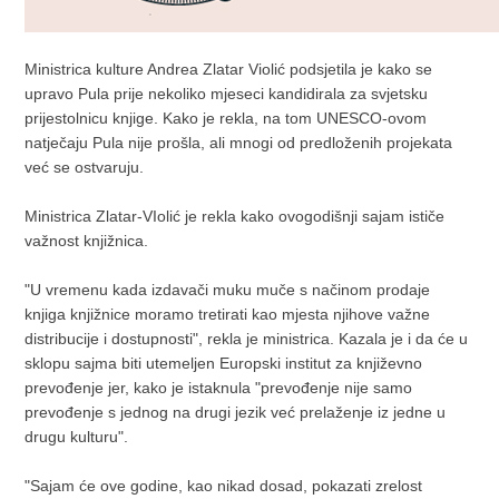
Ministrica kulture Andrea Zlatar Violić podsjetila je kako se
upravo Pula prije nekoliko mjeseci kandidirala za svjetsku
prijestolnicu knjige. Kako je rekla, na tom UNESCO-ovom
natječaju Pula nije prošla, ali mnogi od predloženih projekata
već se ostvaruju.
Ministrica Zlatar-VIolić je rekla kako ovogodišnji sajam ističe
važnost knjižnica.
"U vremenu kada izdavači muku muče s načinom prodaje
knjiga knjižnice moramo tretirati kao mjesta njihove važne
distribucije i dostupnosti", rekla je ministrica. Kazala je i da će u
sklopu sajma biti utemeljen Europski institut za književno
prevođenje jer, kako je istaknula "prevođenje nije samo
prevođenje s jednog na drugi jezik već prelaženje iz jedne u
drugu kulturu".
"Sajam će ove godine, kao nikad dosad, pokazati zrelost