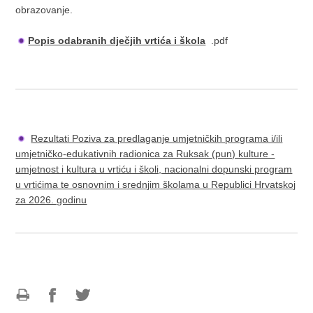
obrazovanje.
Popis odabranih dječjih vrtića i škola
.pdf
Rezultati Poziva za predlaganje umjetničkih programa i/ili
umjetničko-edukativnih radionica za Ruksak (pun) kulture -
umjetnost i kultura u vrtiću i školi, nacionalni dopunski program
u vrtićima te osnovnim i srednjim školama u Republici Hrvatskoj
za 2026. godinu
Ispiši
Podijeli
Podijeli