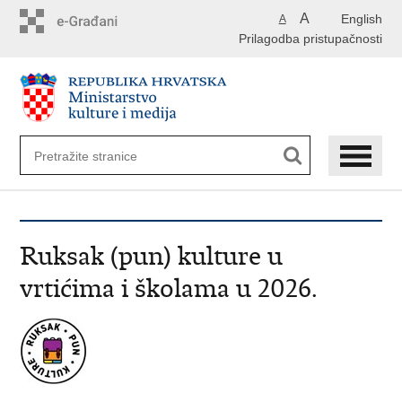
Preskoči
A
English
A
na
Prilagodba pristupačnosti
glavni
sadržaj
Ruksak (pun) kulture u
vrtićima i školama u 2026.