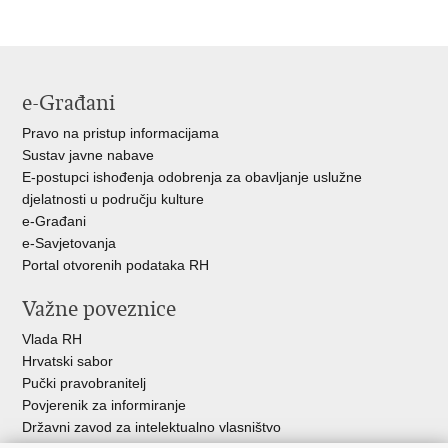
stranicu
na
na
Facebooku
Twitteru
e-Građani
Pravo na pristup informacijama
Sustav javne nabave
E-postupci ishođenja odobrenja za obavljanje uslužne
djelatnosti u području kulture
e-Građani
e-Savjetovanja
Portal otvorenih podataka RH
Važne poveznice
Vlada RH
Hrvatski sabor
Pučki pravobranitelj
Povjerenik za informiranje
Državni zavod za intelektualno vlasništvo