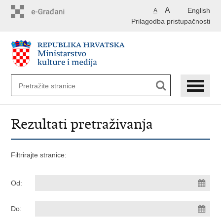
Preskoči
A
English
A
na
Prilagodba pristupačnosti
glavni
sadržaj
Rezultati pretraživanja
Filtrirajte stranice:
Od:
Do: