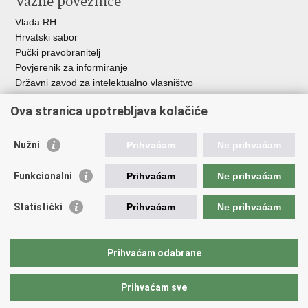
Važne poveznice
Vlada RH
Hrvatski sabor
Pučki pravobranitelj
Povjerenik za informiranje
Državni zavod za intelektualno vlasništvo
Agencija za medije
Ova stranica upotrebljava kolačiće
HAKOM
Ostale poveznice
Nužni
Prihvaćam
Ne prihvaćam
Hrvatski restauratorski zavod
Funkcionalni
Prihvaćam
Ne prihvaćam
Hrvatski audiovizualni centar
Zaklada Kultura nova
Statistički
Prihvaćam
Ne prihvaćam
Creative Europe
Cultural heritage in EU
EU National Institutes for Culture
Prihvaćam odabrane
Međunarodni centar za podvodnu arheologiju u Zadru (MCPA)
Prihvaćam sve
Povratak na vrh