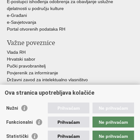
E-postupci ishođenja odobrenja za obavljanje uslužne
djelatnosti u području kulture
e-Građani
e-Savjetovanja
Portal otvorenih podataka RH
Važne poveznice
Vlada RH
Hrvatski sabor
Pučki pravobranitelj
Povjerenik za informiranje
Državni zavod za intelektualno vlasništvo
Agencija za medije
Ova stranica upotrebljava kolačiće
HAKOM
Ostale poveznice
Nužni
Prihvaćam
Ne prihvaćam
Hrvatski restauratorski zavod
Funkcionalni
Prihvaćam
Ne prihvaćam
Hrvatski audiovizualni centar
Zaklada Kultura nova
Statistički
Prihvaćam
Ne prihvaćam
Creative Europe