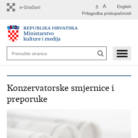
Preskoči
A
English
A
na
Prilagodba pristupačnosti
glavni
sadržaj
Konzervatorske smjernice i
preporuke