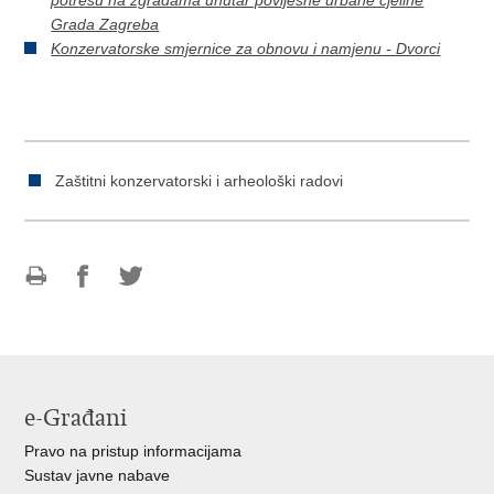
Grada Zagreba
Konzervatorske smjernice za obnovu i namjenu - Dvorci
Zaštitni konzervatorski i arheološki radovi
Ispiši
Podijeli
Podijeli
stranicu
na
na
Facebooku
Twitteru
e-Građani
Pravo na pristup informacijama
Sustav javne nabave