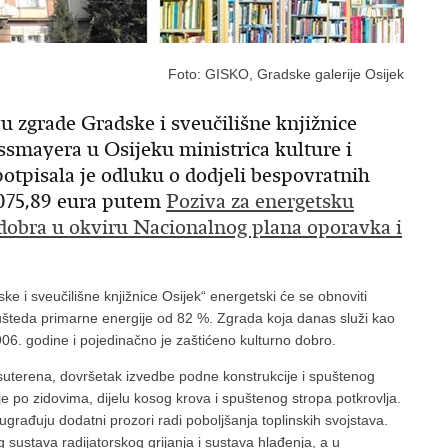
Foto: GISKO, Gradske galerije Osijek
vu zgrade Gradske i sveučilišne knjižnice
ossmayera u Osijeku ministrica kulture i
otpisala je odluku o dodjeli bespovratnih
.075,89 eura putem
Poziva za energetsku
dobra u okviru Nacionalnog plana oporavka i
i sveučilišne knjižnice Osijek“ energetski će se obnoviti
 ušteda primarne energije od 82 %. Zgrada koja danas služi kao
906. godine i pojedinačno je zaštićeno kulturno dobro.
suterena, dovršetak izvedbe podne konstrukcije i spuštenog
je po zidovima, dijelu kosog krova i spuštenog stropa potkrovlja.
ugrađuju dodatni prozori radi poboljšanja toplinskih svojstava.
 sustava radijatorskog grijanja i sustava hlađenja, a u