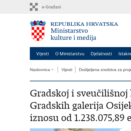
Preskoči
na
glavni
sadržaj
Vijesti
O Ministarstvu
Djelatnosti
Istak
Naslovnica
Vijesti
Dodijeljena sredstva za pro
Gradskoj i sveučilišnoj 
Gradskih galerija Osije
iznosu od 1.238.075,89