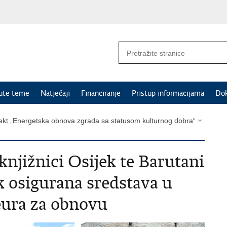
nute teme
Natječaji
Financiranje
Pristup informacijama
Do
jekt „Energetska obnova zgrada sa statusom kulturnog dobra“
knjižnici Osijek te Barutani
k osigurana sredstava u
 eura za obnovu