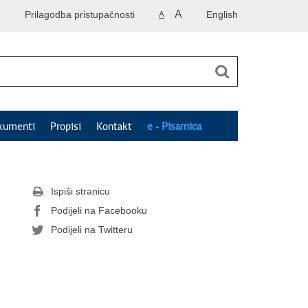
A
Prilagodba pristupačnosti
English
A
kumenti
Propisi
Kontakt
e - Pisarnica
Ispiši stranicu
Podijeli na Facebooku
Podijeli na Twitteru