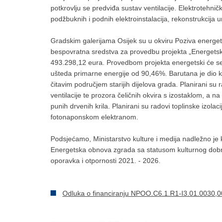
potkrovlju se predviđa sustav ventilacije. Elektrotehni
podžbuknih i podnih elektroinstalacija, rekonstrukcija u
Gradskim galerijama Osijek su u okviru Poziva energ
bespovratna sredstva za provedbu projekta „Energets
493.298,12 eura. Provedbom projekta energetski će se 
ušteda primarne energije od 90,46%. Barutana je dio k
čitavim područjem starijih dijelova grada. Planirani su 
ventilacije te prozora čeličnih okvira s izostaklom, a n
punih drvenih krila. Planirani su radovi toplinske izolaci
fotonaponskom elektranom.
Podsjećamo, Ministarstvo kulture i medija nadležno je 
Energetska obnova zgrada sa statusom kulturnog dobra
oporavka i otpornosti 2021. - 2026.
Odluka o financiranju NPOO.C6.1.R1-I3.01.0030,