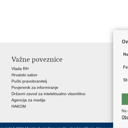
Ov
Nu
Važne poveznice
O
Fu
Vlada RH
Hrv
Hrvatski sabor
Hrv
St
Pučki pravobranitelj
Zak
Povjerenik za informiranje
Cre
Državni zavod za intelektualno vlasništvo
Cul
Agencija za medije
EU 
HAKOM
Međ
Na 
(M
Oba