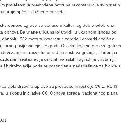
čkim projektom je predviđena potpuna rekonstrukcija svih starih
nutarnje opće i izložbene rasvjete.
etsku obnovu zgrada sa statusom kulturnog dobra odobrena
ka obnova Barutane u Krunskoj utvrdi“ u ukupnom iznosu od
obnoviti 522 metara kvadratnih zgrade i ostvariti godišnja
ulturno-povijesne cjeline grada Osijeka koja se proteže gotovo
radovi zamjene rasvjete, ugradnja sustava grijanja, hlađenja i
a uzdužnim restauracija čeličnih vanjskih i ugradnja unutarnjih
je i hidroizolacije poda te postavljanje nadstrešnice za bicikle s
kao tijelo državne uprave za provedbu investicije C6.1. R1-I3
, u sklopu inicijative C6. Obnova zgrada Nacionalnog plana
0031