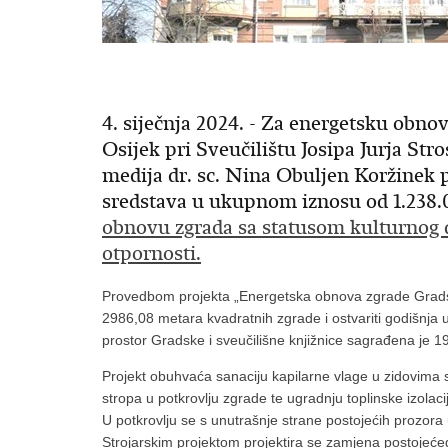
4. siječnja 2024. - Za energetsku obno
Osijek pri Sveučilištu Josipa Jurja Str
medija dr. sc. Nina Obuljen Koržinek p
sredstava u ukupnom iznosu od 1.238
obnovu zgrada sa statusom kulturnog 
otpornosti.
Provedbom projekta „Energetska obnova zgrade Gradske 
2986,08 metara kvadratnih zgrade i ostvariti godišnja
prostor Gradske i sveučilišne knjižnice sagrađena je 1
Projekt obuhvaća sanaciju kapilarne vlage u zidovima 
stropa u potkrovlju zgrade te ugradnju toplinske izolaci
U potkrovlju se s unutrašnje strane postojećih prozora 
Strojarskim projektom projektira se zamjena postojećeg