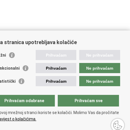
a stranica upotrebljava kolačiće
žni
Prihvaćam
Ne prihvaćam
stale poveznice
nkcionalni
Prihvaćam
Ne prihvaćam
atski restauratorski zavod
atski audiovizualni centar
atistički
Prihvaćam
Ne prihvaćam
lada Kultura nova
ative Europe
tural heritage in EU
Prihvaćam odabrane
Prihvaćam sve
National Institutes for Culture
unarodni centar za podvodnu arheologiju u Zadru
ovoj mrežnoj stranci koriste se kolačići. Molimo Vas da pročitate
CPA)
vijest o kolačićima.