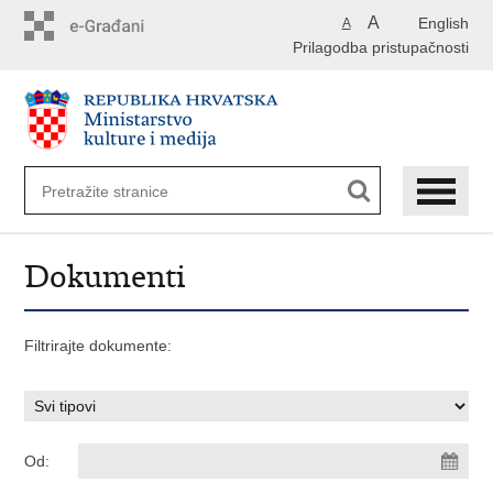
Preskoči
A
English
A
na
Prilagodba pristupačnosti
glavni
sadržaj
Dokumenti
Filtrirajte dokumente:
Od: