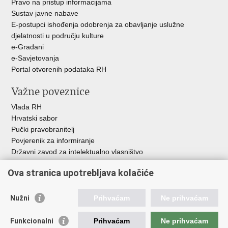
Pravo na pristup informacijama
Sustav javne nabave
E-postupci ishođenja odobrenja za obavljanje uslužne
djelatnosti u području kulture
e-Građani
e-Savjetovanja
Portal otvorenih podataka RH
Važne poveznice
Vlada RH
Hrvatski sabor
Pučki pravobranitelj
Povjerenik za informiranje
Državni zavod za intelektualno vlasništvo
Agencija za medije
Ova stranica upotrebljava kolačiće
HAKOM
Ostale poveznice
Nužni
Prihvaćam
Ne prihvaćam
Hrvatski restauratorski zavod
Funkcionalni
Prihvaćam
Ne prihvaćam
Hrvatski audiovizualni centar