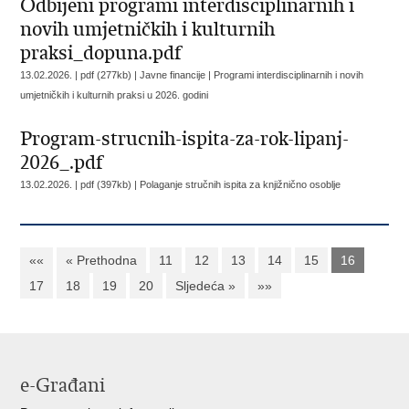
Odbijeni programi interdisciplinarnih i
novih umjetničkih i kulturnih
praksi_dopuna.pdf
13.02.2026. | pdf (277kb) | Javne financije |
Programi interdisciplinarnih i novih
umjetničkih i kulturnih praksi u 2026. godini
Program-strucnih-ispita-za-rok-lipanj-
2026_.pdf
13.02.2026. | pdf (397kb) |
Polaganje stručnih ispita za knjižnično osoblje
««
« Prethodna
11
12
13
14
15
16
17
18
19
20
Sljedeća »
»»
e-Građani