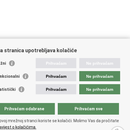
a stranica upotrebljava kolačiće
žni
Prihvaćam
Ne prihvaćam
stale poveznice
nkcionalni
Prihvaćam
Ne prihvaćam
atski restauratorski zavod
atski audiovizualni centar
atistički
Prihvaćam
Ne prihvaćam
lada Kultura nova
ative Europe
tural heritage in EU
Prihvaćam odabrane
Prihvaćam sve
National Institutes for Culture
unarodni centar za podvodnu arheologiju u Zadru
ovoj mrežnoj stranci koriste se kolačići. Molimo Vas da pročitate
CPA)
vijest o kolačićima.