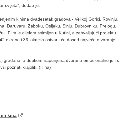
r svijeta", dodao je.
enjenim kinima dvadesetak gradova - Velikoj Gorici, Rovinju,
ama, Daruvaru, Zaboku, Osijeku, Sinju, Dubrovniku, Prelogu,
uli. Film je dijelom snimljen u Kutini, a zahvaljujući projektu
 42 ekrana i 36 lokacija ostvarit će dosad najveće otvaranje
roj građana, a dupkom napunjena dvorana emocionalno je i s
i poznati krajolik. (Hina)
nih kina