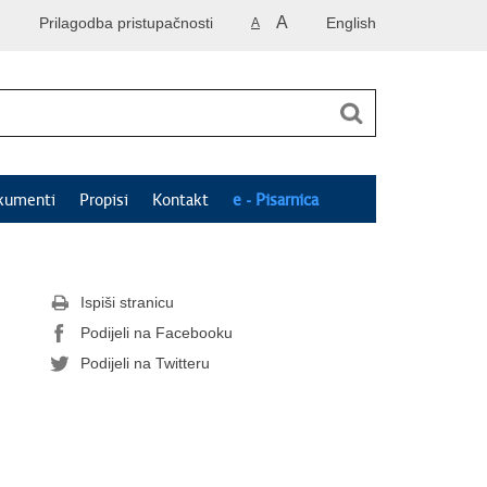
A
Prilagodba pristupačnosti
English
A
kumenti
Propisi
Kontakt
e - Pisarnica
Ispiši stranicu
Podijeli na Facebooku
Podijeli na Twitteru