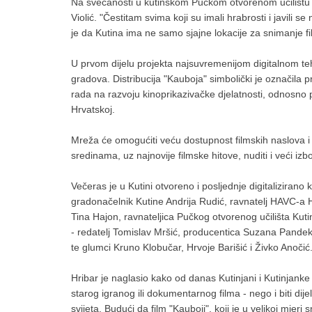
Na svečanosti u kutinskom Pučkom otvorenom učilištu me
Violić. "Čestitam svima koji su imali hrabrosti i javili 
je da Kutina ima ne samo sjajne lokacije za snimanje fil
U prvom dijelu projekta najsuvremenijom digitalnom tehn
gradova. Distribucija "Kauboja" simbolički je označila p
rada na razvoju kinoprikazivačke djelatnosti, odnosno 
Hrvatskoj.
Mreža će omogućiti veću dostupnost filmskih naslova i 
sredinama, uz najnovije filmske hitove, nuditi i veći iz
Večeras je u Kutini otvoreno i posljednje digitalizirano 
gradonačelnik Kutine Andrija Rudić, ravnatelj HAVC-a Hrv
Tina Hajon, ravnateljica Pučkog otvorenog učilišta Kuti
- redatelj Tomislav Mršić, producentica Suzana Pandek
te glumci Kruno Klobučar, Hrvoje Barišić i Živko Anočić
Hribar je naglasio kako od danas Kutinjani i Kutinjanke 
starog igranog ili dokumentarnog filma - nego i biti dije
svijeta. Budući da film "Kauboji", koji je u velikoj mjeri