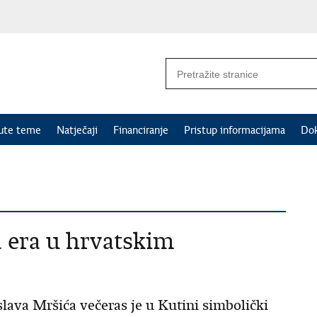
nute teme
Natječaji
Financiranje
Pristup informacijama
Do
a era u hrvatskim
ava Mršića večeras je u Kutini simbolički