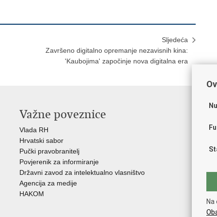
Sljedeća
Završeno digitalno opremanje nezavisnih kina:
'Kaubojima' započinje nova digitalna era
Ov
Nu
Važne poveznice
O
Fu
Vlada RH
Hrv
Hrvatski sabor
Hrv
St
Pučki pravobranitelj
Zak
Povjerenik za informiranje
Cre
Državni zavod za intelektualno vlasništvo
Cul
Agencija za medije
EU 
HAKOM
Međ
Na 
(M
Oba