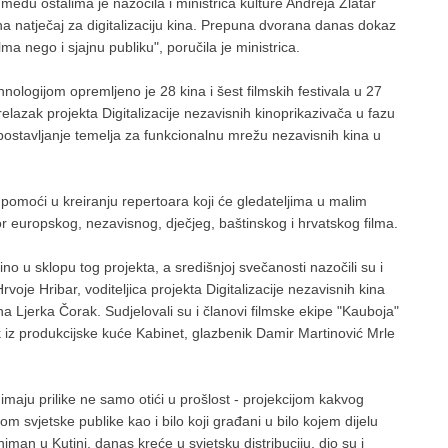
đu ostalima je nazočila i ministrica kulture Andreja Zlatar
se na natječaj za digitalizaciju kina. Prepuna dvorana danas dokaz
ma nego i sjajnu publiku", poručila je ministrica.
ologijom opremljeno je 28 kina i šest filmskih festivala u 27
relazak projekta Digitalizacije nezavisnih kinoprikazivača u fazu
postavljanje temelja za funkcionalnu mrežu nezavisnih kina u
pomoći u kreiranju repertoara koji će gledateljima u malim
bor europskog, nezavisnog, dječjeg, baštinskog i hrvatskog filma.
kino u sklopu tog projekta, a središnjoj svečanosti nazočili su i
oje Hribar, voditeljica projekta Digitalizacije nezavisnih kina
na Ljerka Čorak. Sudjelovali su i članovi filmske ekipe "Kauboja"
 iz produkcijske kuće Kabinet, glazbenik Damir Martinović Mrle
.
imaju prilike ne samo otići u prošlost - projekcijom kakvog
lom svjetske publike kao i bilo koji građani u bilo kojem dijelu
 sniman u Kutini, danas kreće u svjetsku distribuciju, dio su i