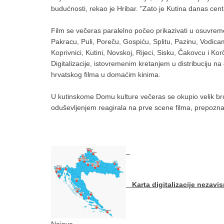
budućnosti, rekao je Hribar. "Zato je Kutina danas centa
Film se večeras paralelno počeo prikazivati u osuvrem
Pakracu, Puli, Poreču, Gospiću, Splitu, Pazinu, Vodic
Koprivnici, Kutini, Novskoj, Rijeci, Sisku, Čakovcu i Korč
Digitalizacije, istovremenim kretanjem u distribuciju na
hrvatskog filma u domaćim kinima.
U kutinskome Domu kulture večeras se okupio velik b
oduševljenjem reagirala na prve scene filma, prepoznavš
Karta digitalizacije nezavis