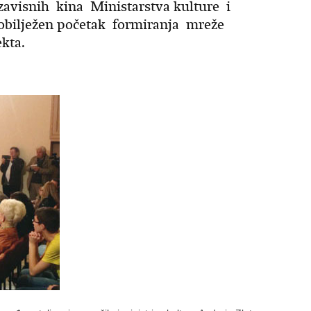
ezavisnih kina Ministarstva kulture i
obilježen početak formiranja mreže
ekta.