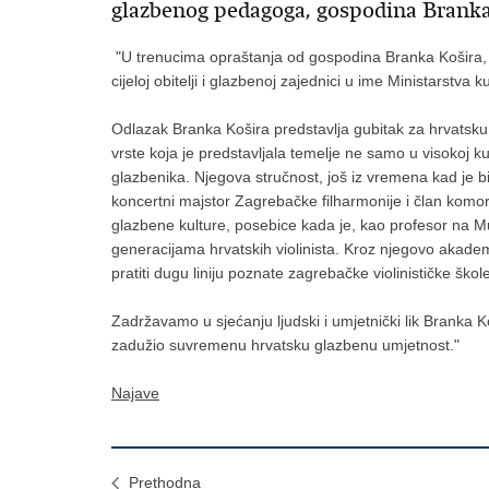
glazbenog pedagoga, gospodina Branka
"U trenucima opraštanja od gospodina Branka Košira,
cijeloj obitelji i glazbenoj zajednici u ime Ministarstva 
Odlazak Branka Košira predstavlja gubitak za hrvatsku 
vrste koja je predstavljala temelje ne samo u visokoj ku
glazbenika. Njegova stručnost, još iz vremena kad je bi
koncertni majstor Zagrebačke filharmonije i član komorn
glazbene kulture, posebice kada je, kao profesor na Mu
generacijama hrvatskih violinista. Kroz njegovo akade
pratiti dugu liniju poznate zagrebačke violinističke škol
Zadržavamo u sjećanju ljudski i umjetnički lik Branka Ko
zadužio suvremenu hrvatsku glazbenu umjetnost."
Najave
Prethodna