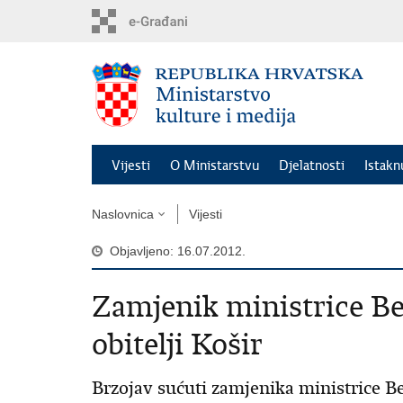
Preskoči
na
glavni
sadržaj
Vijesti
O Ministarstvu
Djelatnosti
Istak
Naslovnica
Vijesti
Objavljeno: 16.07.2012.
Zamjenik ministrice Be
obitelji Košir
Brzojav sućuti zamjenika ministrice B