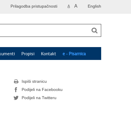
A
Prilagodba pristupačnosti
English
A
kumenti
Propisi
Kontakt
e - Pisarnica
Ispiši stranicu
Podijeli na Facebooku
Podijeli na Twitteru