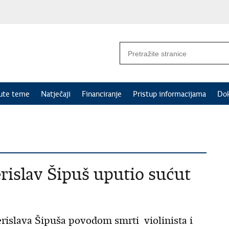
nute teme
Natječaji
Financiranje
Pristup informacijama
Do
rislav Šipuš uputio sućut
erislava Šipuša povodom smrti violinista i