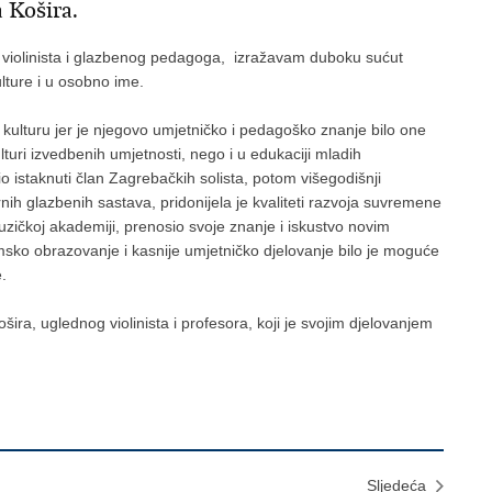
 Košira.
 violinista i glazbenog pedagoga, izražavam duboku sućut
kulture i u osobno ime.
kulturu jer je njegovo umjetničko i pedagoško znanje bilo one
lturi izvedbenih umjetnosti, nego i u edukaciji mladih
o istaknuti član Zagrebačkih solista, potom višegodišnji
ih glazbenih sastava, pridonijela je kvaliteti razvoja suvremene
zičkoj akademiji, prenosio svoje znanje i iskustvo novim
msko obrazovanje i kasnije umjetničko djelovanje bilo je moguće
e.
šira, uglednog violinista i profesora, koji je svojim djelovanjem
Sljedeća