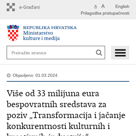
Preskoči
A
English
A
na
Prilagodba pristupačnosti
glavni
sadržaj
Objavljeno: 01.03.2024.
Više od 33 milijuna eura
bespovratnih sredstava za
poziv „Transformacija i jačanje
konkurentnosti kulturnih i