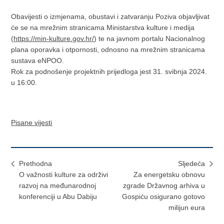
Obavijesti o izmjenama, obustavi i zatvaranju Poziva objavljivat
će se na mrežnim stranicama Ministarstva kulture i medija
(
https://min-kulture.gov.hr/
) te na javnom portalu Nacionalnog
plana oporavka i otpornosti, odnosno na mrežnim stranicama
sustava eNPOO.
Rok za podnošenje projektnih prijedloga jest 31. svibnja 2024.
u 16:00.
Pisane vijesti
Prethodna
Sljedeća
O važnosti kulture za održivi
Za energetsku obnovu
razvoj na međunarodnoj
zgrade Državnog arhiva u
konferenciji u Abu Dabiju
Gospiću osigurano gotovo
milijun eura