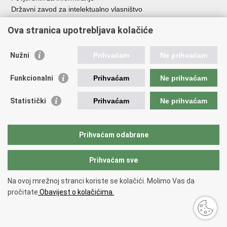
Državni zavod za intelektualno vlasništvo
Agencija za medije
Ova stranica upotrebljava kolačiće
HAKOM
Ostale poveznice
Nužni
Prihvaćam
Ne prihvaćam
Hrvatski restauratorski zavod
Funkcionalni
Prihvaćam
Ne prihvaćam
Hrvatski audiovizualni centar
Zaklada Kultura nova
Statistički
Prihvaćam
Ne prihvaćam
Creative Europe
Cultural heritage in EU
EU National Institutes for Culture
Prihvaćam odabrane
Međunarodni centar za podvodnu arheologiju u Zadru (MCPA)
Prihvaćam sve
Povratak na vrh
Na ovoj mrežnoj stranci koriste se kolačići. Molimo Vas da
Copyright © 2026 Ministarstvo kulture i medija.
Uvjeti korištenja
.
Izjava o
pročitate
Obavijest o kolačićima.
pristupačnosti
.