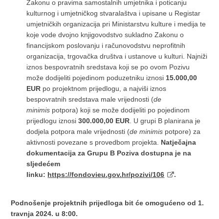
Zakonu o pravima samostalnih umjetnika i poticanju
kulturnog i umjetničkog stvaralaštva i upisane u Registar
umjetničkih organizacija pri Ministarstvu kulture i medija te
koje vode dvojno knjigovodstvo sukladno Zakonu o
financijskom poslovanju i računovodstvu neprofitnih
organizacija, trgovačka društva i ustanove u kulturi. Najniži
iznos bespovratnih sredstava koji se po ovom Pozivu
može dodijeliti pojedinom poduzetniku iznosi
15.000,00
EUR
po projektnom prijedlogu, a najviši iznos
bespovratnih sredstava male vrijednosti (
de
minimis
potpora) koji se može dodijeliti po pojedinom
prijedlogu iznosi
300.000,00 EUR
. U grupi B planirana je
dodjela potpora male vrijednosti (
de minimis
potpore) za
aktivnosti povezane s provedbom projekta.
Natječajna
dokumentacija za Grupu B Poziva dostupna je na
sljedećem
linku:
https://fondovieu.gov.hr/pozivi/106
.
Podnošenje projektnih prijedloga bit će omogućeno od 1.
travnja 2024. u 8:00.