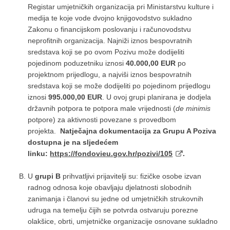
Registar umjetničkih organizacija pri Ministarstvu kulture i
medija te koje vode dvojno knjigovodstvo sukladno
Zakonu o financijskom poslovanju i računovodstvu
neprofitnih organizacija. Najniži iznos bespovratnih
sredstava koji se po ovom Pozivu može dodijeliti
pojedinom poduzetniku iznosi
40.000,00 EUR
po
projektnom prijedlogu, a najviši iznos bespovratnih
sredstava koji se može dodijeliti po pojedinom prijedlogu
iznosi
995.000,00 EUR
. U ovoj grupi planirana je dodjela
državnih potpora te potpora male vrijednosti (
de minimis
potpore) za aktivnosti povezane s provedbom
projekta.
Natječajna dokumentacija za Grupu A Poziva
dostupna je na sljedećem
linku:
https://fondovieu.gov.hr/pozivi/105
.
U
grupi B
prihvatljivi prijavitelji su: fizičke osobe izvan
radnog odnosa koje obavljaju djelatnosti slobodnih
zanimanja i članovi su jedne od umjetničkih strukovnih
udruga na temelju čijih se potvrda ostvaruju porezne
olakšice, obrti, umjetničke organizacije osnovane sukladno