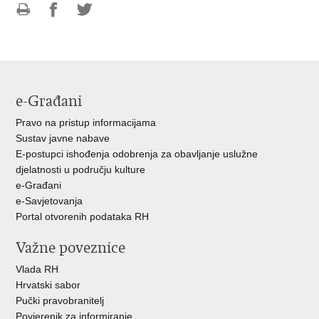
Ispiši
Podijeli
Podijeli
stranicu
na
na
Facebooku
Twitteru
e-Građani
Pravo na pristup informacijama
Sustav javne nabave
E-postupci ishođenja odobrenja za obavljanje uslužne
djelatnosti u području kulture
e-Građani
e-Savjetovanja
Portal otvorenih podataka RH
Važne poveznice
Vlada RH
Hrvatski sabor
Pučki pravobranitelj
Povjerenik za informiranje