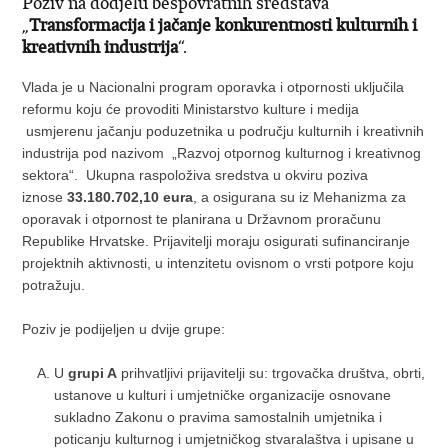
Poziv na dodjelu bespovratnih sredstava
„
Transformacija i jačanje konkurentnosti kulturnih i
kreativnih industrija
“.
Vlada je u Nacionalni program oporavka i otpornosti uključila
reformu koju će provoditi Ministarstvo kulture i medija
usmjerenu jačanju poduzetnika u području kulturnih i kreativnih
industrija pod nazivom „Razvoj otpornog kulturnog i kreativnog
sektora“. Ukupna raspoloživa sredstva u okviru poziva
iznose
33.180.702,10
eura
, a osigurana su iz Mehanizma za
oporavak i otpornost te planirana u Državnom proračunu
Republike Hrvatske. Prijavitelji moraju osigurati sufinanciranje
projektnih aktivnosti, u intenzitetu ovisnom o vrsti potpore koju
potražuju.
Poziv je podijeljen u dvije grupe:
U
grupi A
prihvatljivi prijavitelji su: trgovačka društva, obrti,
ustanove u kulturi i umjetničke organizacije osnovane
sukladno Zakonu o pravima samostalnih umjetnika i
poticanju kulturnog i umjetničkog stvaralaštva i upisane u