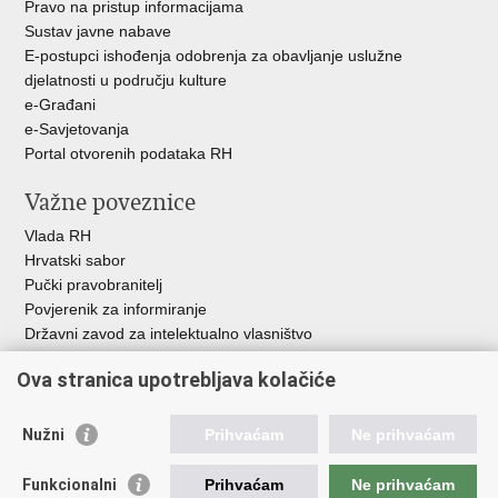
Pravo na pristup informacijama
Sustav javne nabave
E-postupci ishođenja odobrenja za obavljanje uslužne
djelatnosti u području kulture
e-Građani
e-Savjetovanja
Portal otvorenih podataka RH
Važne poveznice
Vlada RH
Hrvatski sabor
Pučki pravobranitelj
Povjerenik za informiranje
Državni zavod za intelektualno vlasništvo
Agencija za medije
Ova stranica upotrebljava kolačiće
HAKOM
Ostale poveznice
Nužni
Prihvaćam
Ne prihvaćam
Hrvatski restauratorski zavod
Funkcionalni
Prihvaćam
Ne prihvaćam
Hrvatski audiovizualni centar