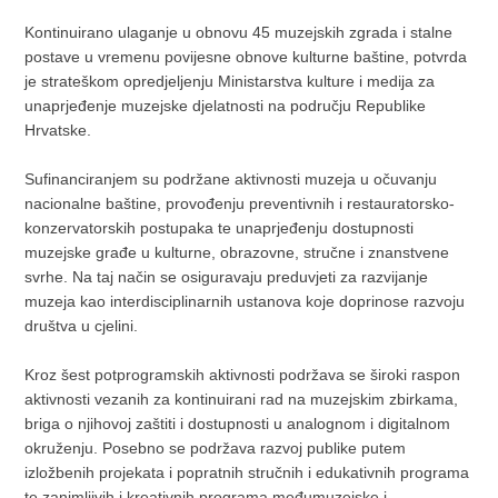
Kontinuirano ulaganje u obnovu 45 muzejskih zgrada i stalne
postave u vremenu povijesne obnove kulturne baštine, potvrda
je strateškom opredjeljenju Ministarstva kulture i medija za
unaprjeđenje muzejske djelatnosti na području Republike
Hrvatske.
Sufinanciranjem su podržane aktivnosti muzeja u očuvanju
nacionalne baštine, provođenju preventivnih i restauratorsko-
konzervatorskih postupaka te unaprjeđenju dostupnosti
muzejske građe u kulturne, obrazovne, stručne i znanstvene
svrhe. Na taj način se osiguravaju preduvjeti za razvijanje
muzeja kao interdisciplinarnih ustanova koje doprinose razvoju
društva u cjelini.
Kroz šest potprogramskih aktivnosti podržava se široki raspon
aktivnosti vezanih za kontinuirani rad na muzejskim zbirkama,
briga o njihovoj zaštiti i dostupnosti u analognom i digitalnom
okruženju. Posebno se podržava razvoj publike putem
izložbenih projekata i popratnih stručnih i edukativnih programa
te zanimljivih i kreativnih programa međumuzejske i