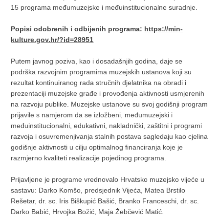
15 programa međumuzejske i međuinstitucionalne suradnje.
Popisi odobrenih i odbijenih programa:
https://min-
kulture.gov.hr/?id=28951
Putem javnog poziva, kao i dosadašnjih godina, daje se
podrška razvojnim programima muzejskih ustanova koji su
rezultat kontinuiranog rada stručnih djelatnika na obradi i
prezentaciji muzejske građe i provođenja aktivnosti usmjerenih
na razvoju publike. Muzejske ustanove su svoj godišnji program
prijavile s namjerom da se izložbeni, međumuzejski i
međuinstitucionalni, edukativni, nakladnički, zaštitni i programi
razvoja i osuvremenjivanja stalnih postava sagledaju kao cjelina
godišnje aktivnosti u cilju optimalnog financiranja koje je
razmjerno kvaliteti realizacije pojedinog programa.
Prijavljene je programe vrednovalo Hrvatsko muzejsko vijeće u
sastavu: Darko Komšo, predsjednik Vijeća, Matea Brstilo
Rešetar, dr. sc. Iris Biškupić Bašić, Branko Franceschi, dr. sc.
Darko Babić, Hrvojka Božić, Maja Žebčević Matić.