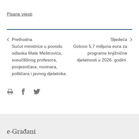
Pisane vijesti
Prethodna
Sljedeća
Sućut ministrice u povodu
Gotovo 5,7 milijuna eura za
odlaska Mate Meštrovića,
programe knjižnične
sveučilišnog profesora,
djelatnosti u 2026. godini
povjesničara, novinara,
političara i javnog djelatnika
Ispiši
Podijeli
Podijeli
stranicu
na
na
Facebooku
Twitteru
e-Građani