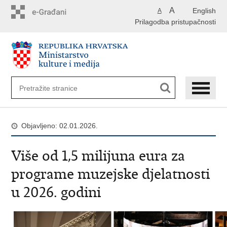
Preskoči
A
English
A
na
Prilagodba pristupačnosti
glavni
sadržaj
Objavljeno: 02.01.2026.
Više od 1,5 milijuna eura za
programe muzejske djelatnosti
u 2026. godini