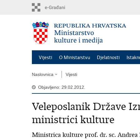
Preskoči
na
glavni
sadržaj
Vijesti
O Ministarstvu
Djelatnosti
Istak
Naslovnica
Vijesti
Objavljeno: 29.02.2012.
Veleposlanik Države Iz
ministrici kulture
Ministrica kulture prof. dr. sc. Andrea 