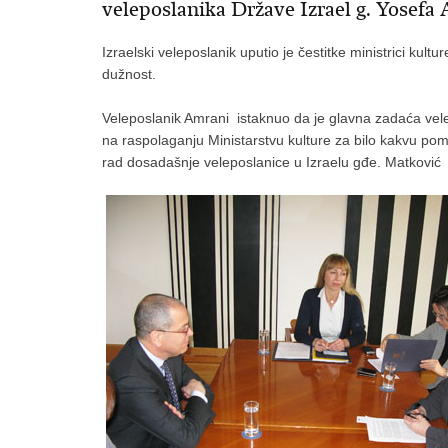
veleposlanika Države Izrael g. Yosefa 
Izraelski veleposlanik uputio je čestitke ministrici kult
dužnost.
Veleposlanik Amrani istaknuo da je glavna zadaća velep
na raspolaganju Ministarstvu kulture za bilo kakvu pomo
rad dosadašnje veleposlanice u Izraelu gđe. Matković ko