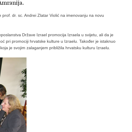
Amranija.
ure prof. dr. sc. Andrei Zlatar Violić na imenovanju na novu
oslanstva Države Izrael promocija Izraela u svijetu, ali da je
ć pri promociji hrvatske kulture u Izraelu. Također je istaknuo
ja je svojim zalaganjem približila hrvatsku kulturu Izraelu.