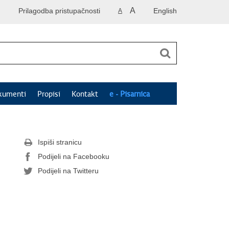
A
Prilagodba pristupačnosti
English
A
kumenti
Propisi
Kontakt
e - Pisarnica
Ispiši stranicu
Podijeli na Facebooku
Podijeli na Twitteru