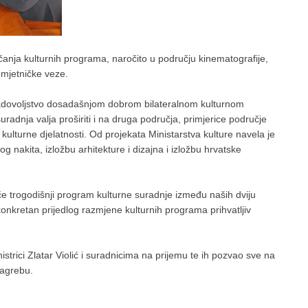
čanja kulturnih programa, naročito u području kinematografije,
 umjetničke veze.
ila zadovoljstvo dosadašnjom dobrom bilateralnom kulturnom
adnja valja proširiti i na druga područja, primjerice područje
kulturne djelatnosti. Od projekata Ministarstva kulture navela je
nakita, izložbu arhitekture i dizajna i izložbu hrvatske
e trogodišnji program kulturne suradnje između naših dviju
 konkretan prijedlog razmjene kulturnih programa prihvatljiv
strici Zlatar Violić i suradnicima na prijemu te ih pozvao sve na
Zagrebu.