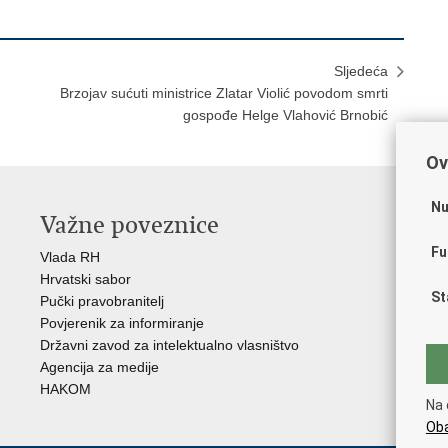
Sljedeća
Brzojav sućuti ministrice Zlatar Violić povodom smrti
gospođe Helge Vlahović Brnobić
Ov
Nu
Važne poveznice
O
Fu
Vlada RH
Hrv
Hrvatski sabor
Hrv
St
Pučki pravobranitelj
Zak
Povjerenik za informiranje
Cre
Državni zavod za intelektualno vlasništvo
Cul
Agencija za medije
EU 
HAKOM
Međ
Na 
(M
Oba