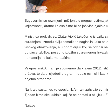
Sugovornici su razmijenili mišljenja o mogućnostima ja
književnosti, drame i plesa čime bi se još više ojačale
Ministrica prof. dr. sc. Zlatar Violić također je izraz
suradnjom između dviju zemalja te naglasila kako se sur
visokog obrazovanja, a u onom dijelu koji se odnosi na 
putujuće izložbe, posebno izložbu suvremenog hrvatskog 
nematerijalne kulturne baštine.
Veleposlanik Amrani je spomenuo da krajem 2012. istič
država, te da bi sljedeći program trebalo osmisliti kao
objema stranama.
Na kraju sastanka, veleposlanik Amrani zahvalio se mini
Tjedan izraelske kuhinje koji će se održati u ožujku u 
Najave