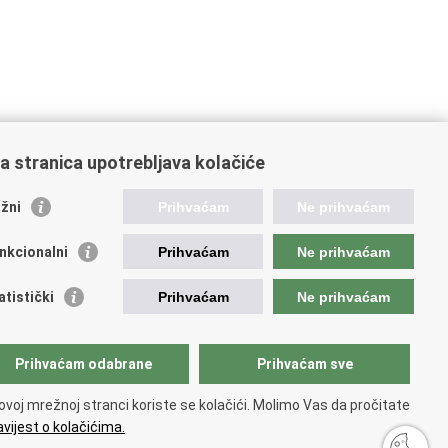
a stranica upotrebljava kolačiće
žni
Prihvaćam
Ne prihvaćam
stale poveznice
nkcionalni
Prihvaćam
Ne prihvaćam
atski restauratorski zavod
atski audiovizualni centar
atistički
Prihvaćam
Ne prihvaćam
lada Kultura nova
ative Europe
tural heritage in EU
Prihvaćam odabrane
Prihvaćam sve
National Institutes for Culture
unarodni centar za podvodnu arheologiju u Zadru
ovoj mrežnoj stranci koriste se kolačići. Molimo Vas da pročitate
CPA)
vijest o kolačićima.