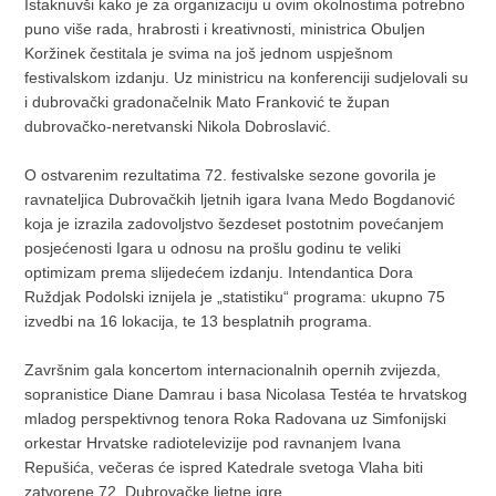
Istaknuvši kako je za organizaciju u ovim okolnostima potrebno
puno više rada, hrabrosti i kreativnosti, ministrica Obuljen
Koržinek čestitala je svima na još jednom uspješnom
festivalskom izdanju. Uz ministricu na konferenciji sudjelovali su
i dubrovački gradonačelnik Mato Franković te župan
dubrovačko-neretvanski Nikola Dobroslavić.
O ostvarenim rezultatima 72. festivalske sezone govorila je
ravnateljica Dubrovačkih ljetnih igara Ivana Medo Bogdanović
koja je izrazila zadovoljstvo šezdeset postotnim povećanjem
posjećenosti Igara u odnosu na prošlu godinu te veliki
optimizam prema slijedećem izdanju. Intendantica Dora
Ruždjak Podolski iznijela je „statistiku“ programa: ukupno 75
izvedbi na 16 lokacija, te 13 besplatnih programa.
Završnim gala koncertom internacionalnih opernih zvijezda,
sopranistice Diane Damrau i basa Nicolasa Testéa te hrvatskog
mladog perspektivnog tenora Roka Radovana uz Simfonijski
orkestar Hrvatske radiotelevizije pod ravnanjem Ivana
Repušića, večeras će ispred Katedrale svetoga Vlaha biti
zatvorene 72. Dubrovačke ljetne igre.