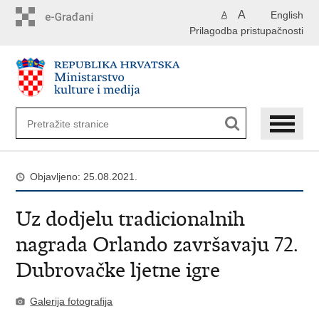
Preskoči
A
English
A
na
Prilagodba pristupačnosti
glavni
sadržaj
Objavljeno: 25.08.2021.
Uz dodjelu tradicionalnih
nagrada Orlando završavaju 72.
Dubrovačke ljetne igre
Galerija fotografija