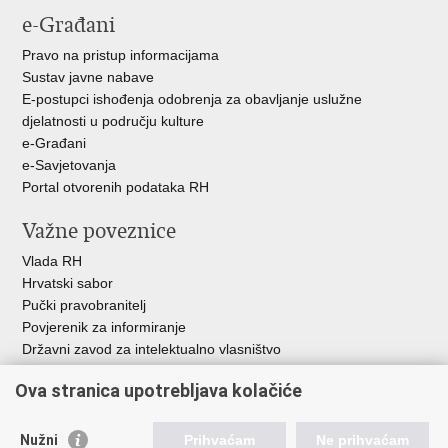
e-Građani
Pravo na pristup informacijama
Sustav javne nabave
E-postupci ishođenja odobrenja za obavljanje uslužne
djelatnosti u području kulture
e-Građani
e-Savjetovanja
Portal otvorenih podataka RH
Važne poveznice
Vlada RH
Hrvatski sabor
Pučki pravobranitelj
Povjerenik za informiranje
Državni zavod za intelektualno vlasništvo
Agencija za medije
Ova stranica upotrebljava kolačiće
HAKOM
Ostale poveznice
Nužni
Prihvaćam
Ne prihvaćam