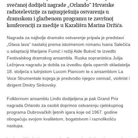
svečanoj dodijeli nagrade „Orlando“ Hrvatske
radiotelevizije za najuspješnija ostvarenja u
dramskom i glazbenom programu te završnoj
konferenciji za medije u Kazalištu Marina Držića.
Nagrada za najbolje dramsko ostvarenje pripala je predstavi
„Glava lava“ nastaloj prema istoimenom romanu Ivana Salečića
u adaptaciji Marijane Fumić i režiji Aide Bukvić te izvedbi
Festivalskog dramskog ansambla. Ruska sopranistica Julija
Ležnjeva nagradu je dobila za izvedbu djela opernih skladatelja
18. stoljeća s lutnjistom Lucom Piancom te s ansamblom La
Voce Strumentale kojega je predvodio njegov osnivač, violinist i
dirigent Dmitry Sinkovsky.
Folklornom ansamblu Linđo dodijeljena je pak Grand Prix
nagrada Orlando za osobit doprinos ostvarenju cjelokupnog
programa Dubrovačkih ljetnih igara koje od 1967. godine
obogaćuju svojom kvalitetom, bogatstvom i raznolikošću
nastupa.