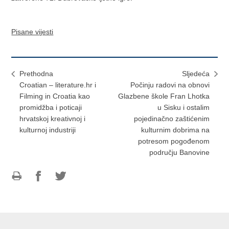
Pisane vijesti
Prethodna
Sljedeća
Croatian – literature.hr i
Počinju radovi na obnovi
Filming in Croatia kao
Glazbene škole Fran Lhotka
promidžba i poticaji
u Sisku i ostalim
hrvatskoj kreativnoj i
pojedinačno zaštićenim
kulturnoj industriji
kulturnim dobrima na
potresom pogođenom
području Banovine
Ispiši
Podijeli
Podijeli
stranicu
na
na
Facebooku
Twitteru