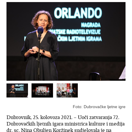
Foto: Dubrovačke ljetne igre
Dubrovnik, 25. kolovoza 2021. – Uoči zatvaranja 72.
Dubrovačkih ljetnih igara ministrica kulture i medija
dr. sc. Nina Obuljen Koržinek sudjelovala je na