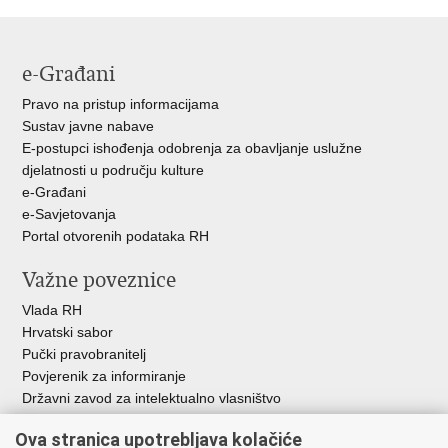
Facebooku
Twitteru
e-Građani
Pravo na pristup informacijama
Sustav javne nabave
E-postupci ishođenja odobrenja za obavljanje uslužne
djelatnosti u području kulture
e-Građani
e-Savjetovanja
Portal otvorenih podataka RH
Važne poveznice
Vlada RH
Hrvatski sabor
Pučki pravobranitelj
Povjerenik za informiranje
Državni zavod za intelektualno vlasništvo
Agencija za medije
Ova stranica upotrebljava kolačiće
HAKOM