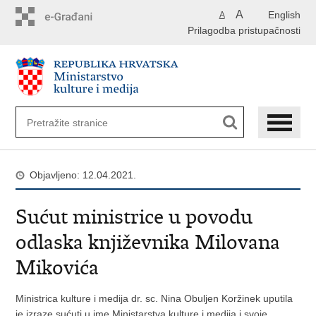
Preskoči
A
English
A
na
Prilagodba pristupačnosti
glavni
sadržaj
Objavljeno: 12.04.2021.
Sućut ministrice u povodu
odlaska književnika Milovana
Mikovića
Ministrica kulture i medija dr. sc. Nina Obuljen Koržinek uputila
je izraze sućuti u ime Ministarstva kulture i medija i svoje