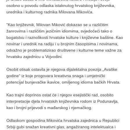
osobno u povodu odlaska istaknutog hrvatskog književnika,
urednika i kulturnog radnika Milovana Mikovića.
"Kao književnik, Milovan Miković dokazao se u različitim
žanrovima i različitim jezičnim idiomima, svjedočeći tako o
bogatstvu i raznolikosti hrvatske kulture i književne baštine. Kao
novinar i urednik na radiju i u brojnim časopisima i novinama,
odvažno je problematizirao društvene i kulturne teme važne za
hrvatsku zajednicu u Vojvodini.
Osobit otisak ostavila je njegova dijalektalna poezija „Avaške
godine“ iz koje progovara kreativna snaga i umjetnički
potencijal bunjevačke ikavice, omiljenog idioma bačkih Hrvata.
Kao trajni doprinos ostat će i njegov esejistički rad, osobito
interpretacije djela hrvatskih književnika rodom iz Podunavlja,
kao i brojni prijevodi s mađarskog i njemačkog.
Odlaskom gospodina Mikovića hrvatska zajednica u Republici
Srbiji gubi snažan kreativni glas, angažiranog intelektualca i