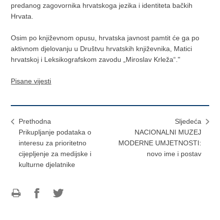
predanog zagovornika hrvatskoga jezika i identiteta bačkih
Hrvata.
Osim po književnom opusu, hrvatska javnost pamtit će ga po
aktivnom djelovanju u Društvu hrvatskih književnika, Matici
hrvatskoj i Leksikografskom zavodu „Miroslav Krleža“."
Pisane vijesti
Prethodna
Sljedeća
Prikupljanje podataka o
NACIONALNI MUZEJ
interesu za prioritetno
MODERNE UMJETNOSTI:
cijepljenje za medijske i
novo ime i postav
kulturne djelatnike
Ispiši
Podijeli
Podijeli
stranicu
na
na