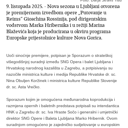
Foto: Darja Štravs Tisu
9. listopada 2025. - Nova sezona u Ljubljani otvorena
je premijernom izvedbom opere „Putovanje u
Reims“ Gioachina Rossinija, pod dirigentskim
vodstvom Marka Hribernika i u režiji Marina
Blaževića koja je producirana u okviru programa
Europske prijestolnice kulture Nova Gorica.
Uoči sinoćnje premijere, potpisan je Sporazum o strateškoj
višegodišnjoj suradnji između SNG Opera i balet Ljubljana i
Hrvatskog narodnog kazališta u Zagrebu, a potpisivanju su
nazočile ministrica kulture i medija Republike Hrvatske dr. sc.
Nina Obuljen Koržinek i ministrica kulture Republike Slovenije
dr. sc. Asta Vrečko.
Sporazum kojim je omogućena međunarodna koprodukcija i
razmjena opernih i baletnih predstava potpisali su intendantica
HNK u Zagrebu dr. sc. Iva Hraste Sočo i generalni i umjetnički
direktor SNG Opere i Baleta Ljubljana Marko Hribernik. Ovom
suradnjom omogućeno je zajedničko sudjelovanje u europskim