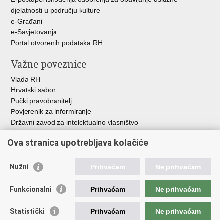
djelatnosti u području kulture
e-Građani
e-Savjetovanja
Portal otvorenih podataka RH
Važne poveznice
Vlada RH
Hrvatski sabor
Pučki pravobranitelj
Povjerenik za informiranje
Državni zavod za intelektualno vlasništvo
Agencija za medije
Ova stranica upotrebljava kolačiće
HAKOM
Ostale poveznice
Nužni
Prihvaćam
Ne prihvaćam
Hrvatski restauratorski zavod
Funkcionalni
Prihvaćam
Ne prihvaćam
Hrvatski audiovizualni centar
Zaklada Kultura nova
Statistički
Prihvaćam
Ne prihvaćam
Creative Europe