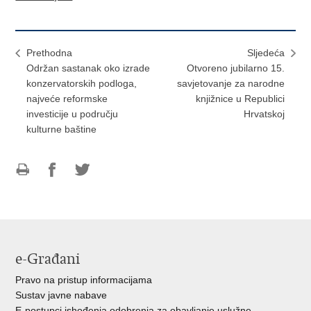
Prethodna
Sljedeća
Održan sastanak oko izrade
​Otvoreno jubilarno 15.
konzervatorskih podloga,
savjetovanje za narodne
najveće reformske
knjižnice u Republici
investicije u području
Hrvatskoj
kulturne baštine
Ispiši
Podijeli
Podijeli
stranicu
na
na
Facebooku
Twitteru
e-Građani
Pravo na pristup informacijama
Sustav javne nabave
E-postupci ishođenja odobrenja za obavljanje uslužne