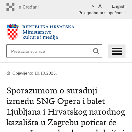
Preskoči
A
English
A
na
Prilagodba pristupačnosti
glavni
sadržaj
Objavljeno: 10.10.2025.
​Sporazumom o suradnji
između SNG Opera i balet
Ljubljana i Hrvatskog narodnog
kazališta u Zagrebu poticat će