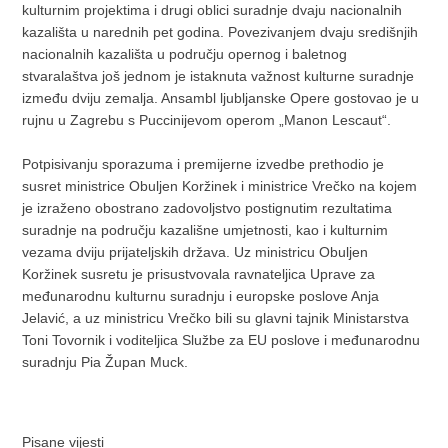
kulturnim projektima i drugi oblici suradnje dvaju nacionalnih
kazališta u narednih pet godina. Povezivanjem dvaju središnjih
nacionalnih kazališta u području opernog i baletnog
stvaralaštva još jednom je istaknuta važnost kulturne suradnje
između dviju zemalja. Ansambl ljubljanske Opere gostovao je u
rujnu u Zagrebu s Puccinijevom operom „Manon Lescaut“.
Potpisivanju sporazuma i premijerne izvedbe prethodio je
susret ministrice Obuljen Koržinek i ministrice Vrečko na kojem
je izraženo obostrano zadovoljstvo postignutim rezultatima
suradnje na području kazališne umjetnosti, kao i kulturnim
vezama dviju prijateljskih država. Uz ministricu Obuljen
Koržinek susretu je prisustvovala ravnateljica Uprave za
međunarodnu kulturnu suradnju i europske poslove Anja
Jelavić, a uz ministricu Vrečko bili su glavni tajnik Ministarstva
Toni Tovornik i voditeljica Službe za EU poslove i međunarodnu
suradnju Pia Župan Muck.
Pisane vijesti