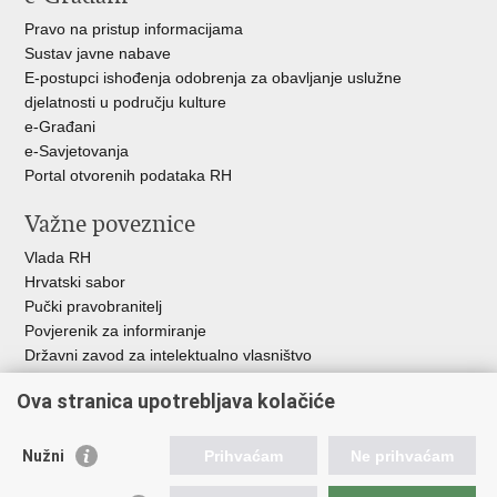
Pravo na pristup informacijama
Sustav javne nabave
E-postupci ishođenja odobrenja za obavljanje uslužne
djelatnosti u području kulture
e-Građani
e-Savjetovanja
Portal otvorenih podataka RH
Važne poveznice
Vlada RH
Hrvatski sabor
Pučki pravobranitelj
Povjerenik za informiranje
Državni zavod za intelektualno vlasništvo
Agencija za medije
Ova stranica upotrebljava kolačiće
HAKOM
Ostale poveznice
Nužni
Prihvaćam
Ne prihvaćam
Hrvatski restauratorski zavod