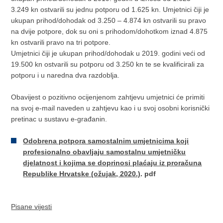
3.249 kn ostvarili su jednu potporu od 1.625 kn. Umjetnici čiji je
ukupan prihod/dohodak od 3.250 – 4.874 kn ostvarili su pravo
na dvije potpore, dok su oni s prihodom/dohotkom iznad 4.875
kn ostvarili pravo na tri potpore.
Umjetnici čiji je ukupan prihod/dohodak u 2019. godini veći od
19.500 kn ostvarili su potporu od 3.250 kn te se kvalificirali za
potporu i u naredna dva razdoblja.
Obavijest o pozitivno ocijenjenom zahtjevu umjetnici će primiti
na svoj e-mail naveden u zahtjevu kao i u svoj osobni korisnički
pretinac u sustavu e-građanin.
Odobrena potpora samostalnim umjetnicima koji
profesionalno obavljaju samostalnu umjetničku
djelatnost i kojima se doprinosi plaćaju iz proračuna
Republike Hrvatske (ožujak, 2020.)
. pdf
Pisane vijesti