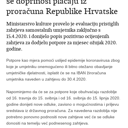
se doprinosi plaćaju iz
proračuna Republike Hrvatske
Ministarstvo kulture provelo je evaluaciju pristiglih
zahtjeva samostalnih umjetnika zaključno s
15.4.2020. i donijelo popis pozitivno ocijenjenih
zahtjeva za dodjelu potpore za mjesec ožujak 2020.
godine.
Potpore kao mjera pomoći uslijed epidemije koronavirusa zbog
koje je umjetniku onemogućeno ili bitno otežano obavljanje
umjetničke djelatnosti, isplatit će se na IBAN žiroračuna
umjetnika naveden u zahtjevu do 30.4.2020.
Napominjemo da će se za potpore koje obuhvaćaju razdoblje
od 16. travnja do 15. svibnja i od 16. svibnja do 15. lipnja 2020.
godine donijeti nove odluke, zavisno o mogućnostima i priljevu
sredstava iz državnog proračuna. Za navedena razdoblja nije
potrebno ponovno podnositi nove zahtjeve već će se odluke
donositi na temelju već podnesenog zahtjeva.