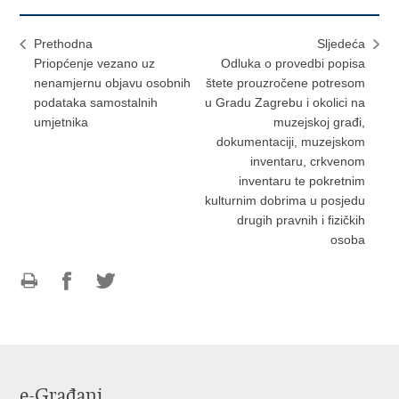
Prethodna
Sljedeća
Priopćenje vezano uz
Odluka o provedbi popisa
nenamjernu objavu osobnih
štete prouzročene potresom
podataka samostalnih
u Gradu Zagrebu i okolici na
umjetnika
muzejskoj građi,
dokumentaciji, muzejskom
inventaru, crkvenom
inventaru te pokretnim
kulturnim dobrima u posjedu
drugih pravnih i fizičkih
osoba
Ispiši
Podijeli
Podijeli
stranicu
na
na
Facebooku
Twitteru
e-Građani