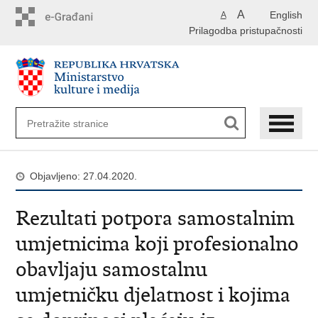
Preskoči
A
English
A
na
Prilagodba pristupačnosti
glavni
sadržaj
Objavljeno: 27.04.2020.
Rezultati potpora samostalnim
umjetnicima koji profesionalno
obavljaju samostalnu
umjetničku djelatnost i kojima