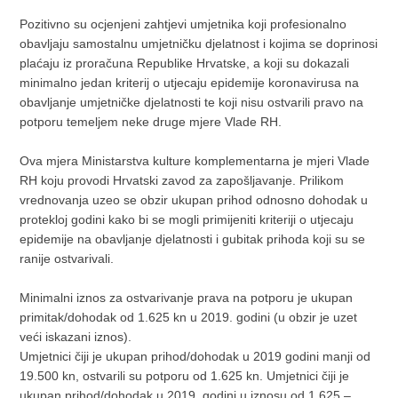
Pozitivno su ocjenjeni zahtjevi umjetnika koji profesionalno
obavljaju samostalnu umjetničku djelatnost i kojima se doprinosi
plaćaju iz proračuna Republike Hrvatske, a koji su dokazali
minimalno jedan kriterij o utjecaju epidemije koronavirusa na
obavljanje umjetničke djelatnosti te koji nisu ostvarili pravo na
potporu temeljem neke druge mjere Vlade RH.
Ova mjera Ministarstva kulture komplementarna je mjeri Vlade
RH koju provodi Hrvatski zavod za zapošljavanje. Prilikom
vrednovanja uzeo se obzir ukupan prihod odnosno dohodak u
protekloj godini kako bi se mogli primijeniti kriteriji o utjecaju
epidemije na obavljanje djelatnosti i gubitak prihoda koji su se
ranije ostvarivali.
Minimalni iznos za ostvarivanje prava na potporu je ukupan
primitak/dohodak od 1.625 kn u 2019. godini (u obzir je uzet
veći iskazani iznos).
Umjetnici čiji je ukupan prihod/dohodak u 2019 godini manji od
19.500 kn, ostvarili su potporu od 1.625 kn. Umjetnici čiji je
ukupan prihod/dohodak u 2019. godini u iznosu od 1.625 –