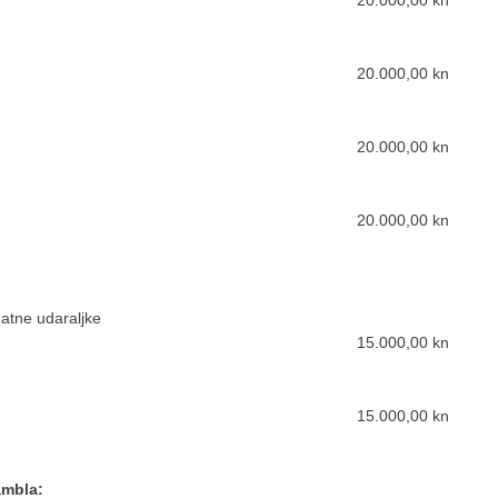
20.000,00 kn
nu i gitaru
20.000,00 kn
čki kvartet
20.000,00 kn
ni sastav
20.000,00 kn
atne udaraljke
15.000,00 kn
larinet
15.000,00 kn
ambla: