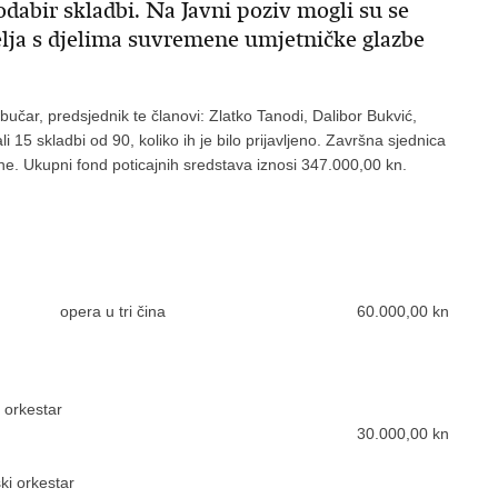
 odabir skladbi. Na Javni poziv mogli su se
atelja s djelima suvremene umjetničke glazbe
čar, predsjednik te članovi: Zlatko Tanodi, Dalibor Bukvić,
i 15 skladbi od 90, koliko ih je bilo prijavljeno. Završna sjednica
ne. Ukupni fond poticajnih sredstava iznosi 347.000,00 kn.
u tri čina 60.000,00 kn
ki orkestar
30.000,00 kn
ki orkestar