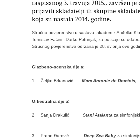
raspisanog 3. travnja 2015., završen je
prijaviti skladatelji ili skupine sklad
koja su nastala 2014. godine.
Stručno povjerenstvo u sastavu: akademik Anđelko Klobu
Tomislav Fačini i Darko Petrinjak, za poticaje su odabral
Stručnog povjerenstva održana je 28. svibnja ove godi
Glazbeno-scenska djela:
1. Željko Brkanović
Marc Antonie de Dominis,
opera 
Orkestralna djela:
2. Sanja Drakulić
Stani Atalanta
za simfonijs
3. Frano Đurović
Deep Sea Baby
za simfonijs