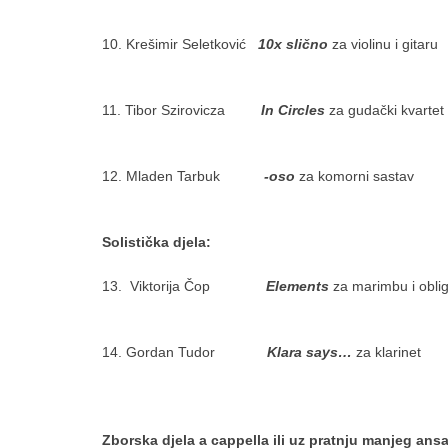
10. Krešimir Seletković
10x slično
za violi
11. Tibor Szirovicza
In Circles
za guda
12. Mladen Tarbuk
-oso
za komor
Solistička djela:
13. Viktorija Čop
Elements
za marimbu i oblig
14. Gordan Tudor
Klara says…
za k
Zborska djela a cappella ili uz pratnju manjeg ans