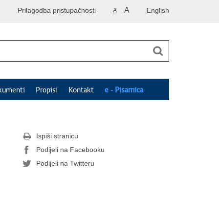
A
Prilagodba pristupačnosti
English
A
kumenti
Propisi
Kontakt
e - Pisarnica
Ispiši stranicu
Podijeli na Facebooku
Podijeli na Twitteru