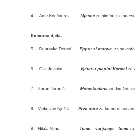
4. Ante Knešaurek
Mjesec
za simfoni
Komorna djela:
5. Dubravko Detoni
Eppur si muove
za saksofon
6. Olja Jelaska
Vjetar u planini Karmel
za v
7. Zoran Juranić
Metastasiana
za dva ženska 
8. Vjekoslav Nježić
Prve note
za komorni ansam
9. Nikša Njirić
Teme – varijacije – teme
za 