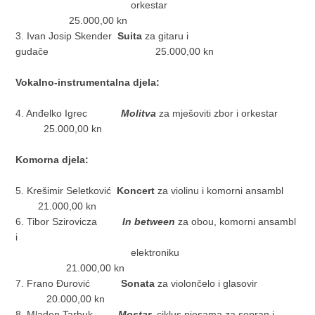
orkestar
25.000,00 kn
3. Ivan Josip Skender
Suita
za gitaru i
gudače 25.000,00 kn
Vokalno-instrumentalna djela:
4. Anđelko Igrec
Molitva
za mješoviti zbor i orkestar
25.000,00 kn
Komorna djela:
5. Krešimir Seletković
Koncert
za violinu i komorni ansambl
21.000,00 kn
6. Tibor Szirovicza
In between
za obou, komorni ansambl
i
elektroniku
21.000,00 kn
7. Frano Đurović
Sonata
za violončelo i glasovir
20.000,00 kn
8. Mladen Tarbuk
Mostar
, ciklus pjesama za sopran i