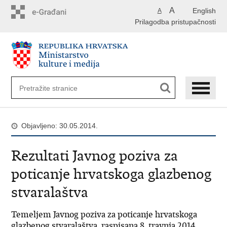
Preskoči
A
English
A
na
Prilagodba pristupačnosti
glavni
sadržaj
Objavljeno: 30.05.2014.
Rezultati Javnog poziva za
poticanje hrvatskoga glazbenog
stvaralaštva
Temeljem Javnog poziva za poticanje hrvatskoga
glazbenog stvaralaštva, raspisana 8. travnja 2014.