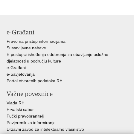
Ispiši
Podijeli
Podijeli
stranicu
na
na
Facebooku
Twitteru
e-Građani
Pravo na pristup informacijama
Sustav javne nabave
E-postupci ishođenja odobrenja za obavljanje uslužne
djelatnosti u području kulture
e-Građani
e-Savjetovanja
Portal otvorenih podataka RH
Važne poveznice
Vlada RH
Hrvatski sabor
Pučki pravobranitelj
Povjerenik za informiranje
Državni zavod za intelektualno vlasništvo