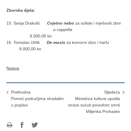
Zborska djela:
15. Sanja Drakulić
Cvjetno nebo
za soliste i mješoviti zbor
a cappella
8.000,00 kn
16. Tomislav Uhlik
De musis
za komorni zbor i harfu
8.000,00 kn
Najave
Prethodna
Sljedeća
Pomoć područjima stradalim
Ministrica kulture uputila
u poplavi
izraze sućuti povodom smrti
Miljenka Prohaske