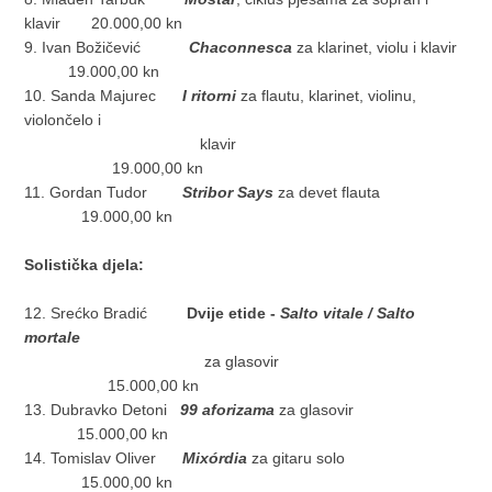
klavir 20.000,00 kn
9. Ivan Božičević
Chaconnesca
za klarinet, violu i klavir
19.000,00 kn
10. Sanda Majurec
I ritorni
za flautu, klarinet, violinu,
violončelo i
klavir
19.000,00 kn
11. Gordan Tudor
Stribor Says
za devet flauta
19.000,00 kn
Solistička djela:
12. Srećko Bradić
Dvije etide -
Salto vitale / Salto
mortale
za glasovir
15.000,00 kn
13. Dubravko Detoni
99 aforizama
za glasovir
15.000,00 kn
14. Tomislav Oliver
Mixórdia
za gitaru solo
15.000,00 kn