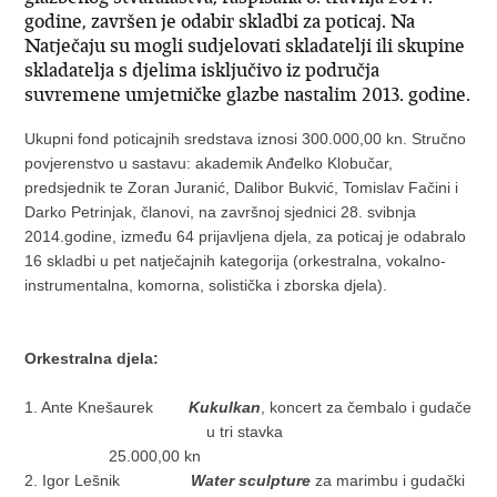
godine, završen je odabir skladbi za poticaj. Na
Natječaju su mogli sudjelovati skladatelji ili skupine
skladatelja s djelima isključivo iz područja
suvremene umjetničke glazbe nastalim 2013. godine.
Ukupni fond poticajnih sredstava iznosi 300.000,00 kn. Stručno
povjerenstvo u sastavu: akademik Anđelko Klobučar,
predsjednik te Zoran Juranić, Dalibor Bukvić, Tomislav Fačini i
Darko Petrinjak, članovi, na završnoj sjednici 28. svibnja
2014.godine, između 64 prijavljena djela, za poticaj je odabralo
16 skladbi u pet natječajnih kategorija (orkestralna, vokalno-
instrumentalna, komorna, solistička i zborska djela).
Orkestralna djela:
1. Ante Knešaurek
Kukulkan
, koncert za čembalo i gudače
u tri stavka
25.000,00 kn
2. Igor Lešnik
Water sculpture
za marimbu i gudački