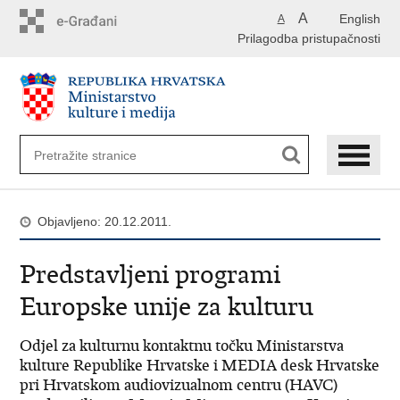
Preskoči
A
English
A
na
Prilagodba pristupačnosti
glavni
sadržaj
Objavljeno: 20.12.2011.
Predstavljeni programi
Europske unije za kulturu
Odjel za kulturnu kontaktnu točku Ministarstva
kulture Republike Hrvatske i MEDIA desk Hrvatske
pri Hrvatskom audiovizualnom centru (HAVC)