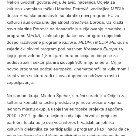
Nakon uvodnih govora, Anja Jelavić, načelnica Odjela za
kulturnu kontaktnu točku i Martina Petrović, voditeljica MEDIA
deska Hrvatske predstavile su ukratko novi program EU za
kulturu i audiovizualnu djelatnost
Kreativna Europa
. Uz kratki
osvrt Martine Petrović na dosadašnje sudjelovanje Hrvatske u
programu
MEDIA
, istaknuto je da će novi program objediniti
dosad razdvojene programe
Kultura
,
MEDIA
i
MEDIA Mundus
u
zajednički okvirni program pod nazivom
Kreativna Europa
za
koji je predviđeno 1,8 milijardi eura poticaja od čega se za
audiovizualni sektor planira izdvojiti 900 milijuna eura. Cilj je
novog programa poticaj europskoj kinematografiji te kulturnom i
kreativnom sektoru radi njihova doprinosa održivom rastu i
zapošljavanju.
Na samom kraju, Mladen Špehar, stručni suradnik u Odjelu za
kulturnu kontaktnu točku predstavio je novu brošuru koja na
jednom mjestu okuplja uspješne europske projekte započete
2010. i 2011. godine u kojima sudjeluju i hrvatski projektni
partneri. Istaknuo je sve veći interes hrvatskih umjetnika i
kulturnih djelatnika za participaciju u programu kao i nadu da će
nova brošura više od ičega motivirati sve zainteresirane da se