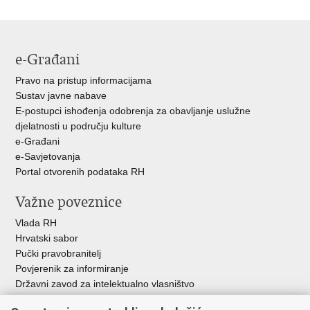
stranicu
na
na
Facebooku
Twitteru
e-Građani
Pravo na pristup informacijama
Sustav javne nabave
E-postupci ishođenja odobrenja za obavljanje uslužne
djelatnosti u području kulture
e-Građani
e-Savjetovanja
Portal otvorenih podataka RH
Važne poveznice
Vlada RH
Hrvatski sabor
Pučki pravobranitelj
Povjerenik za informiranje
Državni zavod za intelektualno vlasništvo
Agencija za medije