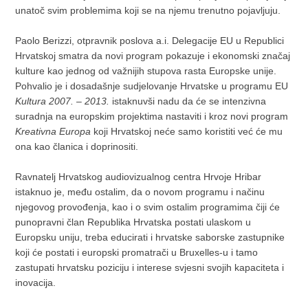
unatoč svim problemima koji se na njemu trenutno pojavljuju.
Paolo Berizzi, otpravnik poslova a.i. Delegacije EU u Republici
Hrvatskoj smatra da novi program pokazuje i ekonomski značaj
kulture kao jednog od važnijih stupova rasta Europske unije.
Pohvalio je i dosadašnje sudjelovanje Hrvatske u programu EU
Kultura 2007. – 2013.
istaknuvši nadu da će se intenzivna
suradnja na europskim projektima nastaviti i kroz novi program
Kreativna Europa
koji Hrvatskoj neće samo koristiti već će mu
ona kao članica i doprinositi.
Ravnatelj Hrvatskog audiovizualnog centra Hrvoje Hribar
istaknuo je, među ostalim, da o novom programu i načinu
njegovog provođenja, kao i o svim ostalim programima čiji će
punopravni član Republika Hrvatska postati ulaskom u
Europsku uniju, treba educirati i hrvatske saborske zastupnike
koji će postati i europski promatrači u Bruxelles-u i tamo
zastupati hrvatsku poziciju i interese svjesni svojih kapaciteta i
inovacija.