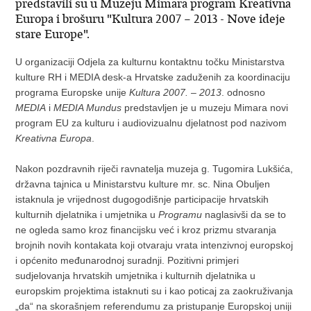
predstavili su u Muzeju Mimara program Kreativna
Europa i brošuru "Kultura 2007 – 2013 - Nove ideje
stare Europe".
U organizaciji Odjela za kulturnu kontaktnu točku Ministarstva
kulture RH i MEDIA desk-a Hrvatske zaduženih za koordinaciju
programa Europske unije
Kultura 2007. – 2013
. odnosno
MEDIA
i
MEDIA Mundus
predstavljen je u muzeju Mimara novi
program EU za kulturu i audiovizualnu djelatnost pod nazivom
Kreativna Europa
.
Nakon pozdravnih riječi ravnatelja muzeja g. Tugomira Lukšića,
državna tajnica u Ministarstvu kulture mr. sc. Nina Obuljen
istaknula je vrijednost dugogodišnje participacije hrvatskih
kulturnih djelatnika i umjetnika u
Programu
naglasivši da se to
ne ogleda samo kroz financijsku već i kroz prizmu stvaranja
brojnih novih kontakata koji otvaraju vrata intenzivnoj europskoj
i općenito međunarodnoj suradnji. Pozitivni primjeri
sudjelovanja hrvatskih umjetnika i kulturnih djelatnika u
europskim projektima istaknuti su i kao poticaj za zaokruživanja
„da“ na skorašnjem referendumu za pristupanje Europskoj uniji