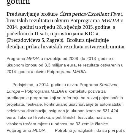
godini
Predstavljanje brošure
Čista petica/Excellent Five
i
hrvatskih rezultata u okviru Potprograma
MEDIA
u
2014. godini u srijedu 28. siječnja 2015. godine, s
početkom u 11 sati, u prostorijama KIC-a
(Preradovićeva 5, Zagreb). Brošura ujedinjuje
detaljan prikaz hrvatskih rezultata ostvarenih unutar
Programa
MEDIA
u razdoblju od 2008. do 2013. godine u
ukupnom iznosu od 3,3 milijuna eura, te rezultata ostvarenih u
2014. godini u okviru Potprograma
MEDIA.
Podsjetimo, u 2014. godini u okviru Programa
Kreativna
Europa
– Potprograma
MEDIA
u kontekstu poziva za
predlaganje programa koji se referiraju na razvoj pojedinačnih
projekata, festivale, kontinuirano usavršavanje te automatsku i
selektivnu distribuciju, osiguran je ukupan iznos od 531.424
eura. Tako se Hrvatska, s pet filmskih festivala, našla na
visokom trećem mjestu u odnosu na 33 zemlje članice
Potprograma
MEDIA
. Potrebno je naglasiti i da su prvi put u