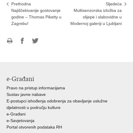
Prethodna
Sljedeća
Najiščekivanije gostovanje
Multisenzorska izložba za
godine – Thomas Piketty u
slijepe i slabovidne u
Zagrebu!
Modernoj galeriji u Ljubljani
Ispiši
Podijeli
Podijeli
stranicu
na
na
Facebooku
Twitteru
e-Građani
Pravo na pristup informacijama
Sustav javne nabave
E-postupci ishođenja odobrenja za obavljanje uslužne
djelatnosti u području kulture
e-Građani
e-Savjetovanja
Portal otvorenih podataka RH