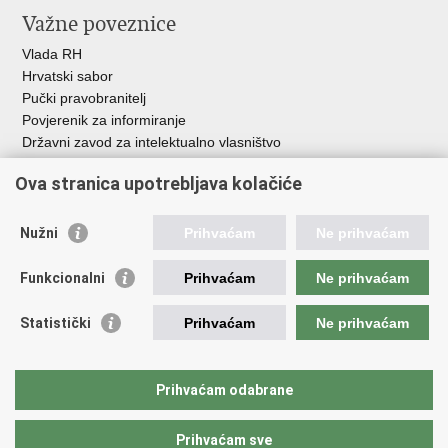
Važne poveznice
Vlada RH
Hrvatski sabor
Pučki pravobranitelj
Povjerenik za informiranje
Državni zavod za intelektualno vlasništvo
Agencija za medije
Ova stranica upotrebljava kolačiće
HAKOM
Ostale poveznice
Nužni
Prihvaćam
Ne prihvaćam
Hrvatski restauratorski zavod
Funkcionalni
Prihvaćam
Ne prihvaćam
Hrvatski audiovizualni centar
Zaklada Kultura nova
Statistički
Prihvaćam
Ne prihvaćam
Creative Europe
Cultural heritage in EU
EU National Institutes for Culture
Prihvaćam odabrane
Međunarodni centar za podvodnu arheologiju u Zadru (MCPA)
Prihvaćam sve