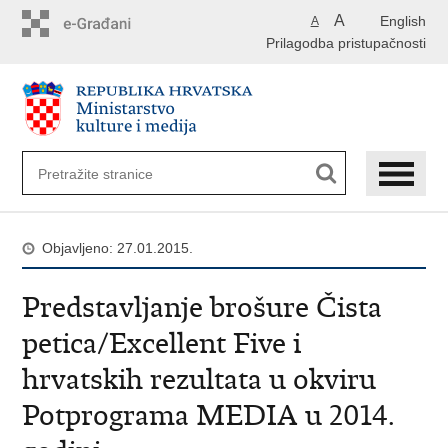
Preskoči
A
English
A
na
Prilagodba pristupačnosti
glavni
sadržaj
Objavljeno: 27.01.2015.
Predstavljanje brošure Čista
petica/Excellent Five i
hrvatskih rezultata u okviru
Potprograma MEDIA u 2014.