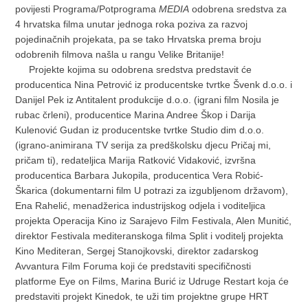
povijesti Programa/Potprograma
MEDIA
odobrena sredstva za
4 hrvatska filma unutar jednoga roka poziva za razvoj
pojedinačnih projekata, pa se tako Hrvatska prema broju
odobrenih filmova našla u rangu Velike Britanije!
Projekte kojima su odobrena sredstva predstavit će
producentica Nina Petrović iz producentske tvrtke Švenk d.o.o. i
Danijel Pek iz Antitalent produkcije d.o.o. (igrani film Nosila je
rubac črleni), producentice Marina Andree Škop i Darija
Kulenović Gudan iz producentske tvrtke Studio dim d.o.o.
(igrano-animirana TV serija za predškolsku djecu Pričaj mi,
pričam ti), redateljica Marija Ratković Vidaković, izvršna
producentica Barbara Jukopila, producentica Vera Robić-
Škarica (dokumentarni film U potrazi za izgubljenom državom),
Ena Rahelić, menadžerica industrijskog odjela i voditeljica
projekta Operacija Kino iz Sarajevo Film Festivala, Alen Munitić,
direktor Festivala mediteranskoga filma Split i voditelj projekta
Kino Mediteran, Sergej Stanojkovski, direktor zadarskog
Avvantura Film Foruma koji će predstaviti specifičnosti
platforme Eye on Films, Marina Burić iz Udruge Restart koja će
predstaviti projekt Kinedok, te uži tim projektne grupe HRT