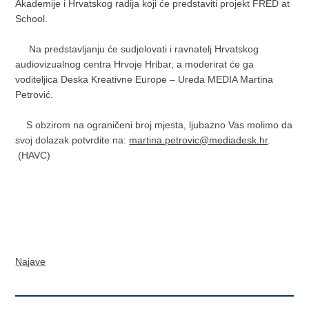
Akademije i Hrvatskog radija koji će predstaviti projekt FRED at
School.
Na predstavljanju će sudjelovati i ravnatelj Hrvatskog
audiovizualnog centra Hrvoje Hribar, a moderirat će ga
voditeljica Deska Kreativne Europe – Ureda MEDIA Martina
Petrović.
S obzirom na ograničeni broj mjesta, ljubazno Vas molimo da
svoj dolazak potvrdite na:
martina.petrovic@mediadesk.hr
.
(HAVC)
Najave