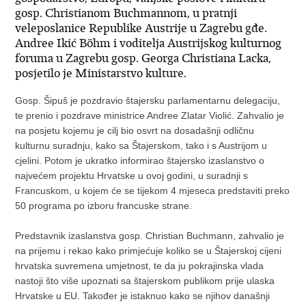
gosp. Christianom Buchmannom, u pratnji
veleposlanice Republike Austrije u Zagrebu gđe.
Andree Ikić Böhm i voditelja Austrijskog kulturnog
foruma u Zagrebu gosp. Georga Christiana Lacka,
posjetilo je Ministarstvo kulture.
Gosp. Šipuš je pozdravio štajersku parlamentarnu delegaciju,
te prenio i pozdrave ministrice Andree Zlatar Violić. Zahvalio je
na posjetu kojemu je cilj bio osvrt na dosadašnji odličnu
kulturnu suradnju, kako sa Štajerskom, tako i s Austrijom u
cjelini. Potom je ukratko informirao štajersko izaslanstvo o
najvećem projektu Hrvatske u ovoj godini, u suradnji s
Francuskom, u kojem će se tijekom 4 mjeseca predstaviti preko
50 programa po izboru francuske strane.
Predstavnik izaslanstva gosp. Christian Buchmann, zahvalio je
na prijemu i rekao kako primjećuje koliko se u Štajerskoj cijeni
hrvatska suvremena umjetnost, te da ju pokrajinska vlada
nastoji što više upoznati sa štajerskom publikom prije ulaska
Hrvatske u EU. Također je istaknuo kako se njihov današnji