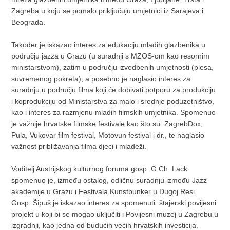
Zagreba u koju se pomalo priključuju umjetnici iz Sarajeva i
Beograda.
Također je iskazao interes za edukaciju mladih glazbenika u
području jazza u Grazu (u suradnji s MZOS-om kao resornim
ministarstvom), zatim u području izvedbenih umjetnosti (plesa,
suvremenog pokreta), a posebno je naglasio interes za
suradnju u području filma koji će dobivati potporu za produkciju
i koprodukciju od Ministarstva za malo i srednje poduzetništvo,
kao i interes za razmjenu mladih filmskih umjetnika. Spomenuo
je važnije hrvatske filmske festivale kao što su: ZagrebDox,
Pula, Vukovar film festival, Motovun festival i dr., te naglasio
važnost približavanja filma djeci i mladeži.
Voditelj Austrijskog kulturnog foruma gosp. G.Ch. Lack
spomenuo je, između ostalog, odličnu suradnju između Jazz
akademije u Grazu i Festivala Kunstbunker u Dugoj Resi.
Gosp. Šipuš je iskazao interes za spomenuti štajerski povijesni
projekt u koji bi se mogao uključiti i Povijesni muzej u Zagrebu u
izgradnji, kao jedna od budućih većih hrvatskih investicija.