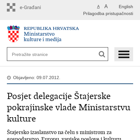
Preskoči
A
English
A
na
Prilagodba pristupačnosti
glavni
sadržaj
Objavljeno: 09.07.2012.
Posjet delegacije Štajerske
pokrajinske vlade Ministarstvu
kulture
Štajersko izaslanstvo na čelu s ministrom za
gospodarstvo, Europu, vanjske poslove i kulturu