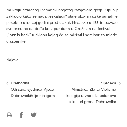
Na kraju srdačnog i tematski bogatog razgovora gosp. Šipuš je
zaključio kako se nada „eskalaciji“ štajersko-hrvatske suradnje,
posebno u idućoj godini pred ulazak Hrvatske u EU, te pozvao
sve prisutne da dođu kroz par dana u Grožnjan na festival
„Jazz is back“ u sklopu kojeg će se održati i seminar za mlade
glazbenike.
Najave
Prethodna
Sljedeća
Održana sjednica Vijeća
Ministrica Zlatar Violić na
Dubrovačkih ljetnih igara
kolegiju ravnatelja ustanova
u kulturi grada Dubrovnika
Ispiši
Podijeli
Podijeli