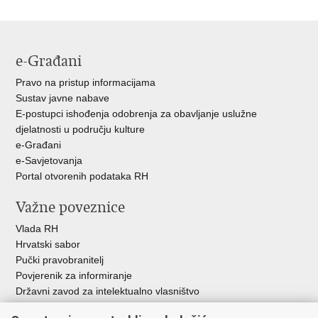
stranicu
na
na
Facebooku
Twitteru
e-Građani
Pravo na pristup informacijama
Sustav javne nabave
E-postupci ishođenja odobrenja za obavljanje uslužne
djelatnosti u području kulture
e-Građani
e-Savjetovanja
Portal otvorenih podataka RH
Važne poveznice
Vlada RH
Hrvatski sabor
Pučki pravobranitelj
Povjerenik za informiranje
Državni zavod za intelektualno vlasništvo
Agencija za medije