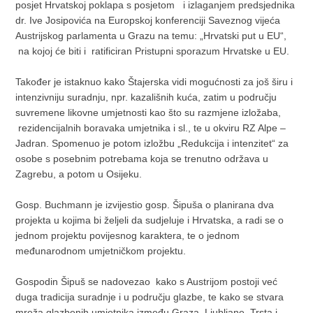
posjet Hrvatskoj poklapa s posjetom i izlaganjem predsjednika
dr. Ive Josipovića na Europskoj konferenciji Saveznog vijeća
Austrijskog parlamenta u Grazu na temu: „Hrvatski put u EU“,
na kojoj će biti i ratificiran Pristupni sporazum Hrvatske u EU.
Također je istaknuo kako Štajerska vidi mogućnosti za još širu i
intenzivniju suradnju, npr. kazališnih kuća, zatim u području
suvremene likovne umjetnosti kao što su razmjene izložaba,
rezidencijalnih boravaka umjetnika i sl., te u okviru RZ Alpe –
Jadran. Spomenuo je potom izložbu „Redukcija i intenzitet“ za
osobe s posebnim potrebama koja se trenutno održava u
Zagrebu, a potom u Osijeku.
Gosp. Buchmann je izvijestio gosp. Šipuša o planirana dva
projekta u kojima bi željeli da sudjeluje i Hrvatska, a radi se o
jednom projektu povijesnog karaktera, te o jednom
međunarodnom umjetničkom projektu.
Gospodin Šipuš se nadovezao kako s Austrijom postoji već
duga tradicija suradnje i u području glazbe, te kako se stvara
mreža glazbenih umjetnika između Graza, Ljubljane, Trsta i