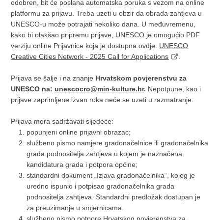
odobren, bit će poslana automatska poruka s vezom na online
platformu za prijavu. Treba uzeti u obzir da obrada zahtjeva u
UNESCO-u može potrajati nekoliko dana. U međuvremenu,
kako bi olakšao pripremu prijave, UNESCO je omogućio PDF
verziju online Prijavnice koja je dostupna ovdje:
UNESCO
Creative Cities Network - 2025 Call for Applications
.
Prijava se šalje i na znanje
Hrvatskom povjerenstvu za
UNESCO na:
unescocro@min-kulture.hr
.
Nepotpune, kao i
prijave zaprimljene izvan roka neće se uzeti u razmatranje.
Prijava mora sadržavati sljedeće:
popunjeni online prijavni obrazac;
službeno pismo namjere gradonačelnice ili gradonačelnika
grada podnositelja zahtjeva u kojem je naznačena
kandidatura grada i potpora općine;
standardni dokument „Izjava gradonačelnika“, kojeg je
uredno ispunio i potpisao gradonačelnika grada
podnositelja zahtjeva. Standardni predložak dostupan je
za preuzimanje u smjernicama.
službeno pismo potpore Hrvatskog povjerenstva za