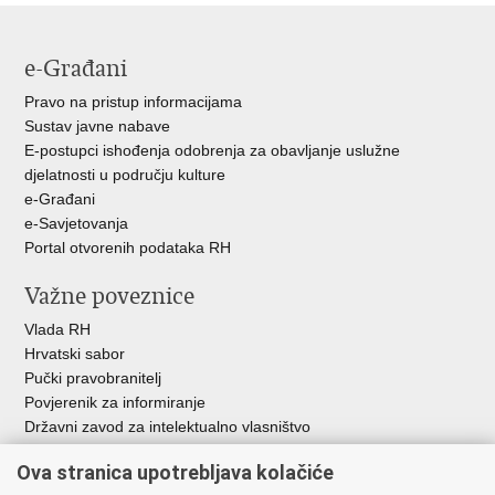
e-Građani
Pravo na pristup informacijama
Sustav javne nabave
E-postupci ishođenja odobrenja za obavljanje uslužne
djelatnosti u području kulture
e-Građani
e-Savjetovanja
Portal otvorenih podataka RH
Važne poveznice
Vlada RH
Hrvatski sabor
Pučki pravobranitelj
Povjerenik za informiranje
Državni zavod za intelektualno vlasništvo
Agencija za medije
Ova stranica upotrebljava kolačiće
HAKOM