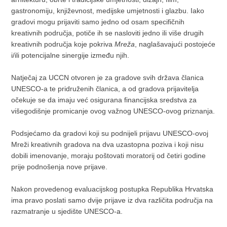
gastronomiju, književnost, medijske umjetnosti i glazbu. Iako
gradovi mogu prijaviti samo jedno od osam specifičnih
kreativnih područja, potiče ih se nasloviti jedno ili više drugih
kreativnih područja koje pokriva
Mreža
, naglašavajući postojeće
i/ili potencijalne sinergije između njih.
Natječaj za UCCN otvoren je za gradove svih država članica
UNESCO-a te pridruženih članica, a od gradova prijavitelja
očekuje se da imaju već osigurana financijska sredstva za
višegodišnje promicanje ovog važnog UNESCO-ovog priznanja.
Podsjećamo da gradovi koji su podnijeli prijavu UNESCO-ovoj
Mreži kreativnih gradova na dva uzastopna poziva i koji nisu
dobili imenovanje, moraju poštovati moratorij od četiri godine
prije podnošenja nove prijave.
Nakon provedenog evaluacijskog postupka Republika Hrvatska
ima pravo poslati samo dvije prijave iz dva različita područja na
razmatranje u sjedište UNESCO-a.