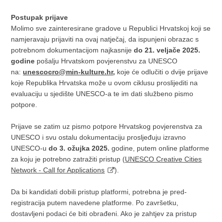
Postupak prijave
Molimo sve zainteresirane gradove u Republici Hrvatskoj koji se
namjeravaju prijaviti na ovaj natječaj, da ispunjeni obrazac s
potrebnom dokumentacijom najkasnije
do 21. veljače 2025.
godine
pošalju Hrvatskom povjerenstvu za UNESCO
na:
unescocro@min-kulture.hr
,
koje će odlučiti o dvije prijave
koje Republika Hrvatska može u ovom ciklusu proslijediti na
evaluaciju u sjedište UNESCO-a te im dati službeno pismo
potpore.
Prijave se zatim uz pismo potpore Hrvatskog povjerenstva za
UNESCO i svu ostalu dokumentaciju prosljeđuju izravno
UNESCO-u
do 3. ožujka 2025.
godine, putem online platforme
za koju je potrebno zatražiti pristup (
UNESCO Creative Cities
Network - Call for Applications
).
Da bi kandidati dobili pristup platformi, potrebna je pred-
registracija putem navedene platforme. Po završetku,
dostavljeni podaci će biti obrađeni. Ako je zahtjev za pristup