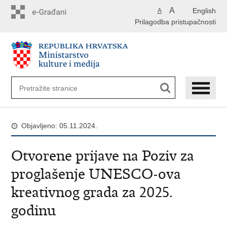
Preskoči
A
English
A
na
Prilagodba pristupačnosti
glavni
sadržaj
Objavljeno: 05.11.2024.
Otvorene prijave na Poziv za
proglašenje UNESCO-ova
kreativnog grada za 2025.
godinu