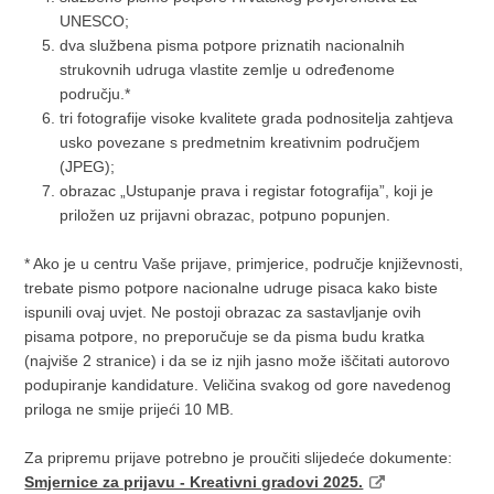
UNESCO;
dva službena pisma potpore priznatih nacionalnih
strukovnih udruga vlastite zemlje u određenome
području.*
tri fotografije visoke kvalitete grada podnositelja zahtjeva
usko povezane s predmetnim kreativnim područjem
(JPEG);
obrazac „Ustupanje prava i registar fotografija”, koji je
priložen uz prijavni obrazac, potpuno popunjen.
* Ako je u centru Vaše prijave, primjerice, područje književnosti,
trebate pismo potpore nacionalne udruge pisaca kako biste
ispunili ovaj uvjet. Ne postoji obrazac za sastavljanje ovih
pisama potpore, no preporučuje se da pisma budu kratka
(najviše 2 stranice) i da se iz njih jasno može iščitati autorovo
podupiranje kandidature. Veličina svakog od gore navedenog
priloga ne smije prijeći 10 MB.
Za pripremu prijave potrebno je proučiti slijedeće dokumente:
Smjernice za prijavu - Kreativni gradovi 2025.