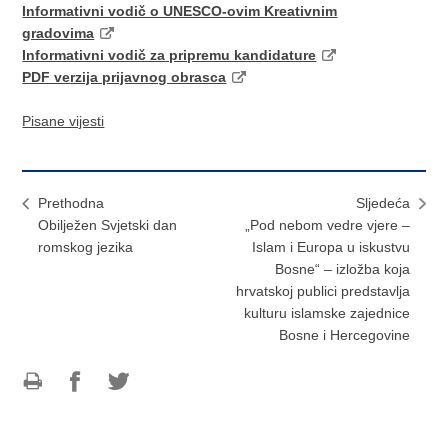
Informativni vodič o UNESCO-ovim Kreativnim
gradovima
Informativni vodič za pripremu kandidature
PDF verzija prijavnog obrasca
Pisane vijesti
Prethodna
Sljedeća
Obilježen Svjetski dan
„Pod nebom vedre vjere –
romskog jezika
Islam i Europa u iskustvu
Bosne“ – izložba koja
hrvatskoj publici predstavlja
kulturu islamske zajednice
Bosne i Hercegovine
Ispiši
Podijeli
Podijeli
stranicu
na
na
Facebooku
Twitteru