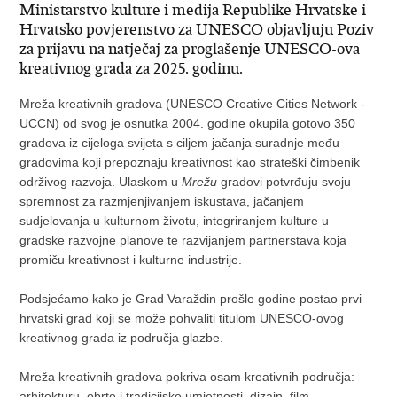
Ministarstvo kulture i medija Republike Hrvatske i
Hrvatsko povjerenstvo za UNESCO objavljuju Poziv
za prijavu na natječaj za proglašenje UNESCO-ova
kreativnog grada za 2025. godinu.
Mreža kreativnih gradova (UNESCO Creative Cities Network -
UCCN) od svog je osnutka 2004. godine okupila gotovo 350
gradova iz cijeloga svijeta s ciljem jačanja suradnje među
gradovima koji prepoznaju kreativnost kao strateški čimbenik
održivog razvoja. Ulaskom u
Mrežu
gradovi potvrđuju svoju
spremnost za razmjenjivanjem iskustava, jačanjem
sudjelovanja u kulturnom životu, integriranjem kulture u
gradske razvojne planove te razvijanjem partnerstava koja
promiču kreativnost i kulturne industrije.
Podsjećamo kako je Grad Varaždin prošle godine postao prvi
hrvatski grad koji se može pohvaliti titulom UNESCO-ovog
kreativnog grada iz područja glazbe.
Mreža kreativnih gradova pokriva osam kreativnih područja:
arhitekturu, obrte i tradicijske umjetnosti, dizajn, film,