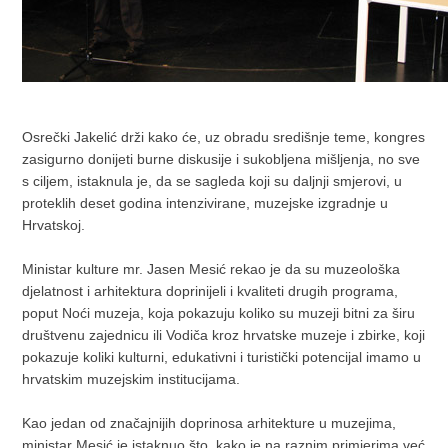
Osrečki Jakelić drži kako će, uz obradu središnje teme, kongres
zasigurno donijeti burne diskusije i sukobljena mišljenja, no sve
s ciljem, istaknula je, da se sagleda koji su daljnji smjerovi, u
proteklih deset godina intenzivirane, muzejske izgradnje u
Hrvatskoj.
Ministar kulture mr. Jasen Mesić rekao je da su muzeološka
djelatnost i arhitektura doprinijeli i kvaliteti drugih programa,
poput Noći muzeja, koja pokazuju koliko su muzeji bitni za širu
društvenu zajednicu ili Vodiča kroz hrvatske muzeje i zbirke, koji
pokazuje koliki kulturni, edukativni i turistički potencijal imamo u
hrvatskim muzejskim institucijama.
Kao jedan od značajnijih doprinosa arhitekture u muzejima,
ministar Mesić je istaknuo što, kako je na raznim primjerima već