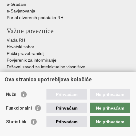
e-Građani
e-Savjetovanja
Portal otvorenih podataka RH
Važne poveznice
Vlada RH
Hrvatski sabor
Pučki pravobranitelj
Povjerenik za informiranje
Državni zavod za intelektualno vlasništvo
Agencija za medije
Ova stranica upotrebljava kolačiće
HAKOM
Ostale poveznice
Nužni
Prihvaćam
Ne prihvaćam
Hrvatski restauratorski zavod
Funkcionalni
Prihvaćam
Ne prihvaćam
Hrvatski audiovizualni centar
Zaklada Kultura nova
Statistički
Prihvaćam
Ne prihvaćam
Creative Europe
Cultural heritage in EU