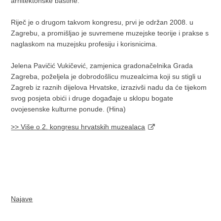
arhitektonske baštine.
Riječ je o drugom takvom kongresu, prvi je održan 2008. u
Zagrebu, a promišljao je suvremene muzejske teorije i prakse s
naglaskom na muzejsku profesiju i korisnicima.
Jelena Pavičić Vukičević, zamjenica gradonačelnika Grada
Zagreba, poželjela je dobrodošlicu muzealcima koji su stigli u
Zagreb iz raznih dijelova Hrvatske, izrazivši nadu da će tijekom
svog posjeta obići i druge događaje u sklopu bogate
ovojesenske kulturne ponude. (Hina)
>> Više o 2.
kongresu hrvatskih muzealaca
Najave