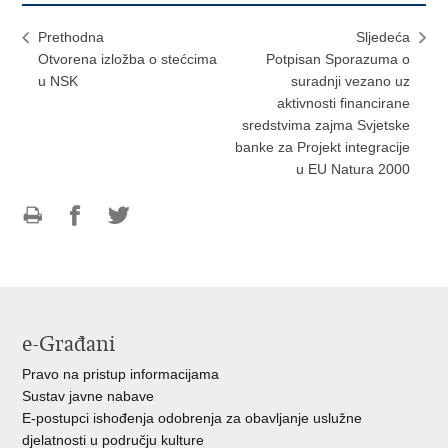
Prethodna
Sljedeća
Otvorena izložba o stećcima
Potpisan Sporazuma o
u NSK
suradnji vezano uz
aktivnosti financirane
sredstvima zajma Svjetske
banke za Projekt integracije
u EU Natura 2000
Ispiši
Podijeli
Podijeli
stranicu
na
na
Facebooku
Twitteru
e-Građani
Pravo na pristup informacijama
Sustav javne nabave
E-postupci ishođenja odobrenja za obavljanje uslužne
djelatnosti u području kulture