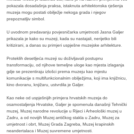
pokazala dosadašnja praksa, istaknuta arhitektonska rješenja
muzeja mogu postati obilježje nekoga grada i njegov
prepoznatljiv simbol.
U uvodnom predavanju povjesničarka umjetnosti Jasna Galjer
prikazala je kako su muzeji, kada su nastajali, nerijetko bili
kritizirani, a danas su primjeri uspješne muzejske arhitekture.
Proteklih desetljeća muzeji su doživljavali postupnu
transformaciju, od njihove temeljne uloge kao mjesta izlaganja
gdje se prezentiraju izlošci prema muzeju kao mjestu
komunikacije s multifunkcionalnim obilježjima, koji ima knjižnicu,
kino dvoranu, knjižaru, ustvrdila je Galjer.
Kao neke od uspješnijih primjera hrvatskih muzeja do
osamostaljenja Hrvatske, Galjer je spomenula današnji Tehnički
muzej, Muzej narodne revolucije u Rijeci i Arheološki muzej u
Zadru, a od novijih Muzej antičkog stakla u Zadru, Muzej za
umjetnost i obrt, Muzej Grada Zagreba, Muzej krapinskih
neandertalaca i Muzej suvremene umjetnosti.