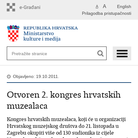
Preskoči
A
English
A
na
Prilagodba pristupačnosti
glavni
sadržaj
Objavljeno: 19.10.2011.
Otvoren 2. kongres hrvatskih
muzealaca
Kongres hrvatskih muzealaca, koji će u organizaciji
Hrvatskog muzejskog društva do 21. listopada u
Zagrebu okupiti više od 130 sudionika iz cijele