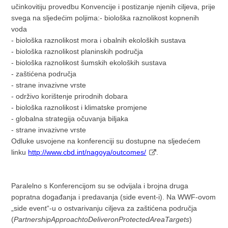
učinkovitiju provedbu Konvencije i postizanje njenih ciljeva, prije
svega na sljedećim poljima:
- biološka raznolikost kopnenih
voda
- biološka raznolikost mora i obalnih ekoloških sustava
- biološka raznolikost planinskih područja
- biološka raznolikost šumskih ekoloških sustava
- zaštićena područja
- strane invazivne vrste
- održivo korištenje prirodnih dobara
- biološka raznolikost i klimatske promjene
- globalna strategija očuvanja biljaka
- strane invazivne vrste
Odluke usvojene na konferenciji su dostupne na sljedećem
linku
http://www.cbd.int/nagoya/outcomes/
.
Paralelno s Konferencijom su se odvijala i brojna druga
popratna događanja i predavanja (side event-i). Na WWF-ovom
„side event“-u o ostvarivanju ciljeva za zaštićena područja
(
Partnership
Approach
to
Deliver
on
Protected
Area
Targets
)