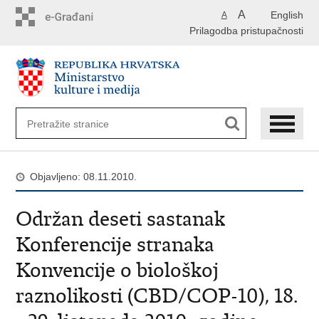
Preskoči
A
English
A
na
Prilagodba pristupačnosti
glavni
sadržaj
Objavljeno: 08.11.2010.
Održan deseti sastanak
Konferencije stranaka
Konvencije o biološkoj
raznolikosti (CBD/COP-10), 18.