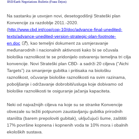
IISD/Earth Negotiations Bulletin (Franz Dejon)
Na sastanku je usvojen novi, desetogodišnji Strateški plan
Konvencije za razdoblje 2011.-2020.
(
http://www.cbd.int/cop/cop-10/doc/advance-final-unedited-
texts/advance-unedited-version-strategic-plan-footnote-
en.doc
), kao temeljni dokument za usmjeravanje
međunarodnih i nacionalnih aktivnosti kako bi se očuvala
biološka raznolikost te se pridonijelo ostvarenju temeljna tri cilja
konvencije. Novi Strateški plan CBD- a sadrži 20 ciljeva (“Aichi
Targets”) za smanjenje gubitka i pritisaka na biološku
raznolikost, očuvanje biološke raznolikosti na svim razinama,
poboljšanje i održavanje dobrobiti/usluga koje dobivamo od
biološke raznolikosti te osiguranje jačanja kapaciteta.
Neki od najvažnijih ciljeva na koje su se stranke Konvencije
obvezale su težiti potpunom zaustavljanju gubitka prirodnih
staništa (barem prepoloviti gubitak), uključujući šume, zaštititi
17% površine kopnena i kopnenih voda te 10% mora i obalnih
ekoloških sustava.