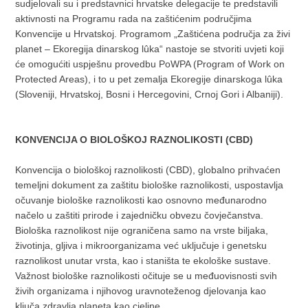
sudjelovali su i predstavnici hrvatske delegacije te predstavili
aktivnosti na Programu rada na zaštićenim područjima
Konvencije u Hrvatskoj. Programom „Zaštićena područja za živi
planet – Ekoregija dinarskog lûka“ nastoje se stvoriti uvjeti koji
će omogućiti uspješnu provedbu PoWPA (Program of Work on
Protected Areas), i to u pet zemalja Ekoregije dinarskoga lûka
(Sloveniji, Hrvatskoj, Bosni i Hercegovini, Crnoj Gori i Albaniji).
KONVENCIJA O BIOLOŠKOJ RAZNOLIKOSTI (CBD)
Konvencija o biološkoj raznolikosti (CBD), globalno prihvaćen
temeljni dokument za zaštitu biološke raznolikosti, uspostavlja
očuvanje biološke raznolikosti kao osnovno međunarodno
načelo u zaštiti prirode i zajedničku obvezu čovječanstva.
Biološka raznolikost nije ograničena samo na vrste biljaka,
životinja, gljiva i mikroorganizama već uključuje i genetsku
raznolikost unutar vrsta, kao i staništa te ekološke sustave.
Važnost biološke raznolikosti očituje se u međuovisnosti svih
živih organizama i njihovog uravnoteženog djelovanja kao
ključa zdravlja planeta kao cjeline.