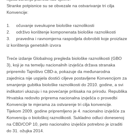
Stranke potpisnice su se obvezale na ostvarivanje tri cilja
Konvencije:
1.
očuvanje sveukupne biološke raznolikosti
2.
održivo korištenje komponenata biološke raznolikosti
3.
pravedna i ravnomjerna raspodjela dobrobiti koje proizlaze
iz korištenja genetskih izvora
Treće izdanje Globalnog pregleda biološke raznolikosti (GBO
3), koji je na temelju nacionalnih izvješća država stranaka
pripremilo Tajništvo CBD-a, pokazuje da međunarodna
zajednica nije uspjela dostići ciljeve postavljene Konvencijom za
smanjenje gubitka biološke raznolikosti do 2010. godine, a svi
indikatori ukazuju i na povećanje pritisaka na prirodu. Republika
Hrvatska redovito priprema nacionalna izvješća o provedbi
Konvencije te mjerama za ostvarenje tri cilja konvencije.
Tijekom 2009. godine pripremljeno je 4. nacionalno izvješće za
Konvenciju o biološkoj raznolikosti. Sukladno odluci donesenoj
na CBD/COP 10, peto nacionalno izvješće potrebno je izraditi
do 31. ožujka 2014.