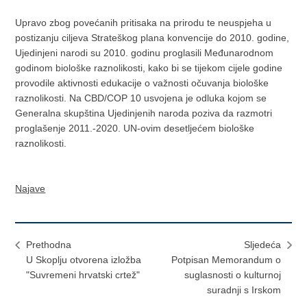
Upravo zbog povećanih pritisaka na prirodu te neuspjeha u
postizanju ciljeva Strateškog plana konvencije do 2010. godine,
Ujedinjeni narodi su 2010. godinu proglasili Međunarodnom
godinom biološke raznolikosti, kako bi se tijekom cijele godine
provodile aktivnosti edukacije o važnosti očuvanja biološke
raznolikosti. Na CBD/COP 10 usvojena je odluka kojom se
Generalna skupština Ujedinjenih naroda poziva da razmotri
proglašenje 2011.-2020. UN-ovim desetljećem biološke
raznolikosti.
Najave
Prethodna
Sljedeća
U Skoplju otvorena izložba
Potpisan Memorandum o
"Suvremeni hrvatski crtež"
suglasnosti o kulturnoj
suradnji s Irskom