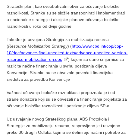
Strateški plan, kao sveobuhvatni okvir za očuvanje biološke
raznolikosti, Stranke su se složile transponirati i implementirati
u nacionalne strategije i akcijske planove očuvanja biološke
raznolikosti u roku od dvije godine.
Također je usvojena Strategija za mobilizaciju resursa
(
Resource Mobilization Strategy
) (
http://www.cbd.int/cop/cop-
10/doc/advance-final-unedited-texts/advance-unedited-version-
resoruce-mobilization-en.doc
) kojom su dane smjernice za
različite načine financiranja u svrhu postizanja ciljeva
Konvencije
. Stranke su se obvezale povećati financijska
sredstva za provedbu Konvencije
Važnost očuvanja biološke raznolikosti prepoznata je i od
strane donatora koji su se obvezali na financiranje projekata za
očuvanje biološke raznolikosti i postizanje ciljeva SP-a.
Uz usvajanje novog Strateškog plana, ABS Protokola i
Strategije za mobilizaciju resursa
, raspravljeno je i usvojeno
preko 30 drugih Odluka kojima se definiraju načini i potrebe za