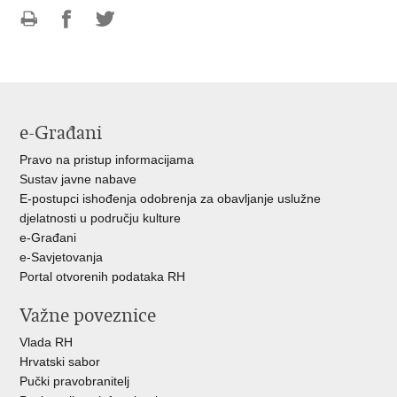
Ispiši
Podijeli
Podijeli
stranicu
na
na
Facebooku
Twitteru
e-Građani
Pravo na pristup informacijama
Sustav javne nabave
E-postupci ishođenja odobrenja za obavljanje uslužne
djelatnosti u području kulture
e-Građani
e-Savjetovanja
Portal otvorenih podataka RH
Važne poveznice
Vlada RH
Hrvatski sabor
Pučki pravobranitelj