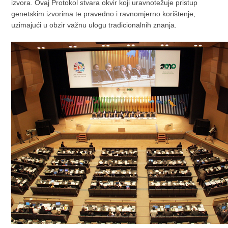
izvora.
Ovaj Protokol stvara okvir koji uravnotežuje pristup
genetskim izvorima te pravedno i ravnomjerno korištenje,
uzimajući u obzir važnu ulogu tradicionalnih znanja.