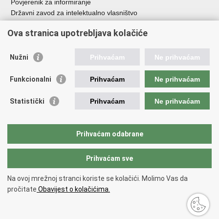
Povjerenik za informiranje
Državni zavod za intelektualno vlasništvo
Agencija za medije
Ova stranica upotrebljava kolačiće
HAKOM
Ostale poveznice
Nužni
Prihvaćam
Ne prihvaćam
Hrvatski restauratorski zavod
Funkcionalni
Prihvaćam
Ne prihvaćam
Hrvatski audiovizualni centar
Zaklada Kultura nova
Statistički
Prihvaćam
Ne prihvaćam
Creative Europe
Cultural heritage in EU
EU National Institutes for Culture
Prihvaćam odabrane
Međunarodni centar za podvodnu arheologiju u Zadru (MCPA)
Prihvaćam sve
Povratak na vrh
Na ovoj mrežnoj stranci koriste se kolačići. Molimo Vas da
Copyright © 2026 Ministarstvo kulture i medija.
Uvjeti korištenja
.
Izjava o
pročitate
Obavijest o kolačićima.
pristupačnosti
.