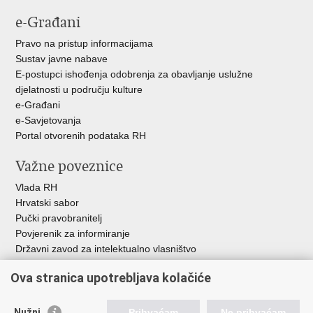
e-Građani
Pravo na pristup informacijama
Sustav javne nabave
E-postupci ishođenja odobrenja za obavljanje uslužne
djelatnosti u području kulture
e-Građani
e-Savjetovanja
Portal otvorenih podataka RH
Važne poveznice
Vlada RH
Hrvatski sabor
Pučki pravobranitelj
Povjerenik za informiranje
Državni zavod za intelektualno vlasništvo
Agencija za medije
Ova stranica upotrebljava kolačiće
HAKOM
Ostale poveznice
Nužni
Prihvaćam
Ne prihvaćam