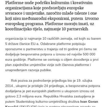
Platforme nude podršku kulturnim i kreativnim
organizacijama koje predstavljaju europske
stvaraoce i umjetnike, naročito mlade talente i one
koji nisu međunarodni eksponirani, putem izvorno
europskog programa. Platforme moraju imati, uz
koordinacijsko tijelo, najmanje 10 partnerskih
organizacija iz najmanje 10 različitih zemalja, od kojih su barem
5 države članice EU-a. Odabrane platforme potpisuju
sporazume o partnerstvu u trajanju od tri godine pri čemu se
dodjeljuje bespovratna potpora u iznosu od najviše 500 000
eura godišnje. Platforme se osnivaju s ciljem dovođenja u prvi
plan zajedničke umjetničke vizije svih članova platforme i
unapređenjem razvoja publike.
Rok poziva za podnošenje prijedloga bio je 19. ožujka
2014., ukupno je pristiglo 24 prijedloga, a bespovratna potpora
dodijeljena je pet europskih platformi u ukupnom iznosu od
gotovo 2,3 milijuna eura. Republika Hrvatska zastupljena je
putem Studentskog kulturno-umjetničkog društva
Ivan Goran
Kovačić
(SKUD IGK) koje je partner slovenskom zavodu za