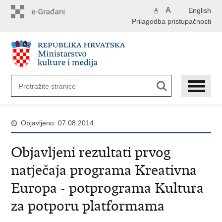
Preskoči
A
English
A
na
Prilagodba pristupačnosti
glavni
sadržaj
Objavljeno: 07.08.2014.
Objavljeni rezultati prvog
natječaja programa Kreativna
Europa - potprograma Kultura
za potporu platformama