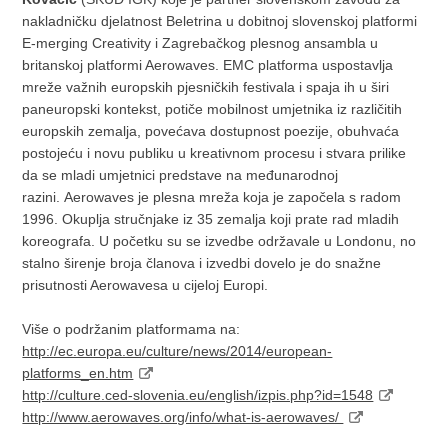
nakladničku djelatnost Beletrina u dobitnoj slovenskoj platformi
E-merging Creativity i Zagrebačkog plesnog ansambla u
britanskoj platformi Aerowaves. EMC platforma uspostavlja
mreže važnih europskih pjesničkih festivala i spaja ih u širi
paneuropski kontekst, potiče mobilnost umjetnika iz različitih
europskih zemalja, povećava dostupnost poezije, obuhvaća
postojeću i novu publiku u kreativnom procesu i stvara prilike
da se mladi umjetnici predstave na međunarodnoj
razini. Aerowaves je plesna mreža koja je započela s radom
1996. Okuplja stručnjake iz 35 zemalja koji prate rad mladih
koreografa. U početku su se izvedbe održavale u Londonu, no
stalno širenje broja članova i izvedbi dovelo je do snažne
prisutnosti Aerowavesa u cijeloj Europi.
Više o podržanim platformama na:
http://ec.europa.eu/culture/news/2014/european-
platforms_en.htm
http://culture.ced-slovenia.eu/english/izpis.php?id=1548
http://www.aerowaves.org/info/what-is-aerowaves/