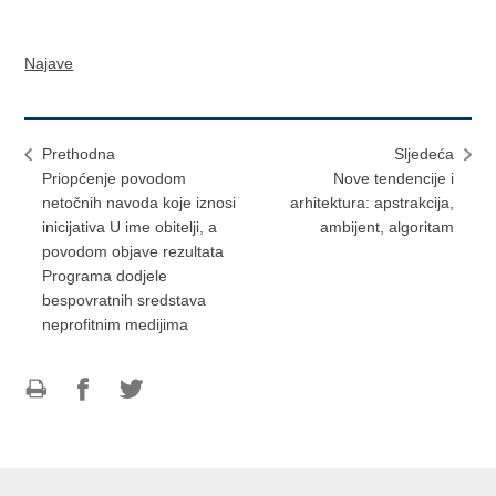
Najave
Prethodna
Sljedeća
Priopćenje povodom
Nove tendencije i
netočnih navoda koje iznosi
arhitektura: apstrakcija,
inicijativa U ime obitelji, a
ambijent, algoritam
povodom objave rezultata
Programa dodjele
bespovratnih sredstava
neprofitnim medijima
Ispiši
Podijeli
Podijeli
stranicu
na
na
Facebooku
Twitteru