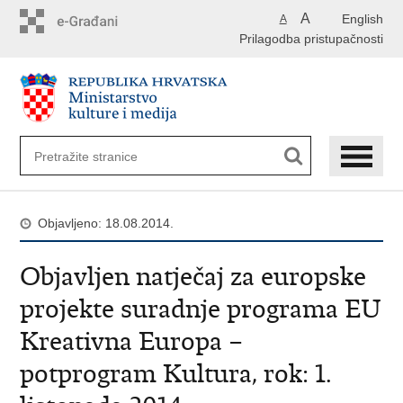
Preskoči
A
English
A
na
Prilagodba pristupačnosti
glavni
sadržaj
Objavljeno: 18.08.2014.
Objavljen natječaj za europske
projekte suradnje programa EU
Kreativna Europa –
potprogram Kultura, rok: 1.