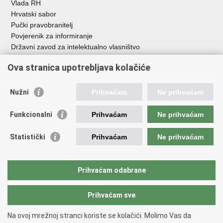
Vlada RH
Hrvatski sabor
Pučki pravobranitelj
Povjerenik za informiranje
Državni zavod za intelektualno vlasništvo
Agencija za medije
Ova stranica upotrebljava kolačiće
HAKOM
Ostale poveznice
Nužni
Prihvaćam
Ne prihvaćam
Hrvatski restauratorski zavod
Funkcionalni
Prihvaćam
Ne prihvaćam
Hrvatski audiovizualni centar
Zaklada Kultura nova
Statistički
Prihvaćam
Ne prihvaćam
Creative Europe
Cultural heritage in EU
EU National Institutes for Culture
Prihvaćam odabrane
Međunarodni centar za podvodnu arheologiju u Zadru (MCPA)
Prihvaćam sve
Povratak na vrh
Na ovoj mrežnoj stranci koriste se kolačići. Molimo Vas da