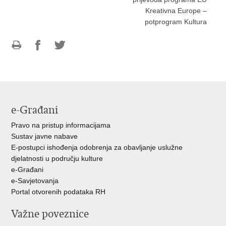
Kreativna Europe –
potprogram Kultura
Ispiši
Podijeli
Podijeli
stranicu
na
na
Facebooku
Twitteru
e-Građani
Pravo na pristup informacijama
Sustav javne nabave
E-postupci ishođenja odobrenja za obavljanje uslužne
djelatnosti u području kulture
e-Građani
e-Savjetovanja
Portal otvorenih podataka RH
Važne poveznice