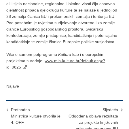
ali i tijela nacionalne, regionalne i lokalne vlasti čija osnovna
djelatnost pripada djelokrugu kulture te se nalaze u jednoj od
28 zemalja članica EU i prekomorskih zemalja i teritorija EU.
Pod posebnim je uvjetima sudjelovanje otvoreno i za zemlje
članice Europskog gospodarskog prostora, Švicarsku
konfederaciju, zemlje pristupnice, kandidatkinje i potencijalne
kandidatkinje te zemlje članice Europske politike susjedstva.
Više o samom potprogramu
Kultura
kao i o europskim
projektima suradnje:
www.min-kulture.hr/default.aspx?
id=9825
Najave
Prethodna
Sljedeća
Ministrica kulture otvorila je
Odgođena objava rezultata
4. OFF
za projekte književnih
prijevoda programa EU