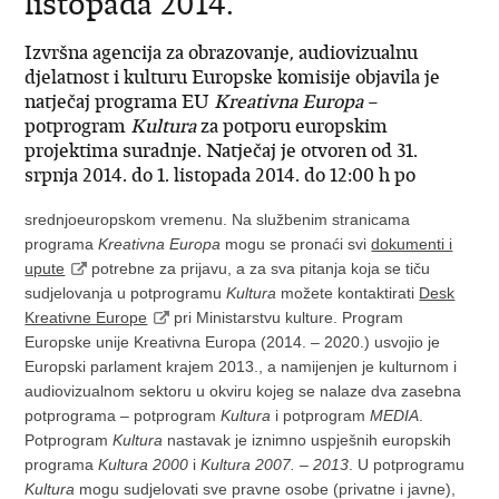
listopada 2014.
Izvršna agencija za obrazovanje, audiovizualnu
djelatnost i kulturu Europske komisije objavila je
natječaj programa EU
Kreativna Europa
–
potprogram
Kultura
za potporu europskim
projektima suradnje. Natječaj je otvoren od 31.
srpnja 2014. do 1. listopada 2014. do 12:00 h po
srednjoeuropskom vremenu. Na službenim stranicama
programa
Kreativna Europa
mogu se pronaći svi
dokumenti i
upute
potrebne za prijavu, a za sva pitanja koja se tiču
sudjelovanja u potprogramu
Kultura
možete kontaktirati
Desk
Kreativne Europe
pri Ministarstvu kulture. Program
Europske unije Kreativna Europa (2014. – 2020.) usvojio je
Europski parlament krajem 2013., a namijenjen je kulturnom i
audiovizualnom sektoru u okviru kojeg se nalaze dva zasebna
potprograma – potprogram
Kultura
i potprogram
MEDIA
.
Potprogram
Kultura
nastavak je iznimno uspješnih europskih
programa
Kultura 2000
i
Kultura 2007. – 2013
. U potprogramu
Kultura
mogu sudjelovati sve pravne osobe (privatne i javne),