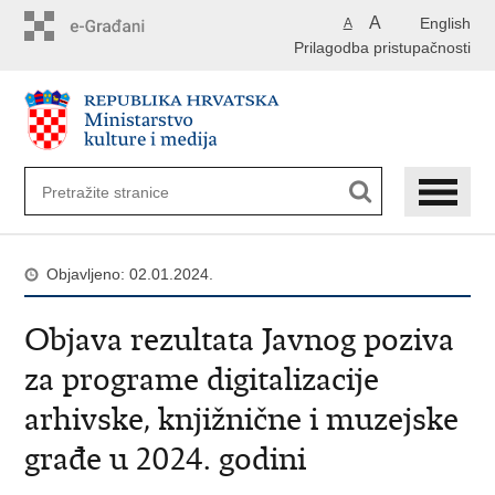
Preskoči
A
English
A
na
Prilagodba pristupačnosti
glavni
sadržaj
Objavljeno: 02.01.2024.
Objava rezultata Javnog poziva
za programe digitalizacije
arhivske, knjižnične i muzejske
građe u 2024. godini