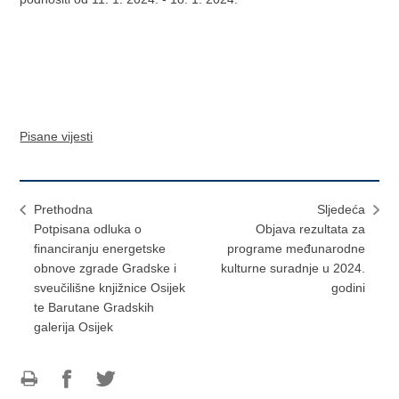
Pisane vijesti
Prethodna
Sljedeća
Potpisana odluka o
Objava rezultata za
financiranju energetske
programe međunarodne
obnove zgrade Gradske i
kulturne suradnje u 2024.
sveučilišne knjižnice Osijek
godini
te Barutane Gradskih
galerija Osijek
Ispiši
Podijeli
Podijeli