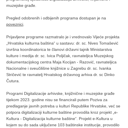
muzejske građe.
Pregled odobrenih i odbijenih programa dostupan je na
poveznici
.
Prijavljene programe razmatralo je i vrednovalo Vijeće projekta
„Hrvatska kulturna baština“ u sastavu: dr. sc. Nives Tomašević
izvršna koordinatorica te članovi državni tajnik Ministarstva
kulture i medija dr. sc. Ivica Poljičak, ravnateljica Muzejskog
dokumentacijskog centra Maja Kocijan - Razović, ravnateljica
Nacionalne i sveučilišne knjižnice u Zagrebu dr. sc. Ivanka
Stričević te ravnatelj Hrvatskog državnog arhiva dr. sc Dinko
Čutura.
Programi Digitalizacije arhivske, knjižnične i muzejske građe
tijekom 2023. godine nisu se financirali putem Poziva za
predlaganje javnih potreba u kulturi Republike Hrvatske, već se
potpora digitalizaciji kulturne baštine provodila kroz projekt „e-
Kultura - Digitalizacija kulturne baštine“. Projekt e-Kultura u
kojem su do sada uključene 103 baštinske institucije, provodilo