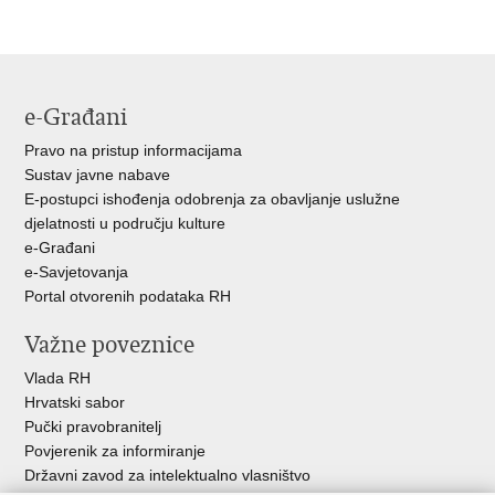
stranicu
na
na
Facebooku
Twitteru
e-Građani
Pravo na pristup informacijama
Sustav javne nabave
E-postupci ishođenja odobrenja za obavljanje uslužne
djelatnosti u području kulture
e-Građani
e-Savjetovanja
Portal otvorenih podataka RH
Važne poveznice
Vlada RH
Hrvatski sabor
Pučki pravobranitelj
Povjerenik za informiranje
Državni zavod za intelektualno vlasništvo