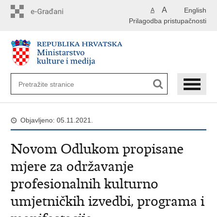
Preskoči
A
English
A
na
Prilagodba pristupačnosti
glavni
sadržaj
Objavljeno: 05.11.2021.
Novom Odlukom propisane
mjere za održavanje
profesionalnih kulturno
umjetničkih izvedbi, programa i