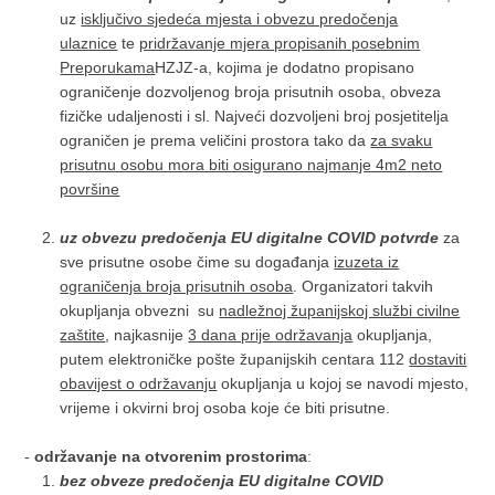
uz
isključivo sjedeća mjesta i obvezu predočenja
ulaznice
te
pridržavanje mjera propisanih posebnim
Preporukama
HZJZ-a, kojima je dodatno propisano
ograničenje dozvoljenog broja prisutnih osoba, obveza
fizičke udaljenosti i sl. Najveći dozvoljeni broj posjetitelja
ograničen je prema veličini prostora tako da
za svaku
prisutnu osobu mora biti osigurano najmanje 4m2 neto
površine
uz obvezu predočenja EU digitalne COVID potvrde
za
sve prisutne osobe čime su događanja
izuzeta iz
ograničenja broja prisutnih osoba
. Organizatori takvih
okupljanja obvezni su
nadležnoj županijskoj službi civilne
zaštite
, najkasnije
3 dana prije održavanja
okupljanja,
putem elektroničke pošte županijskih centara 112
dostaviti
obavijest o održavanju
okupljanja u kojoj se navodi mjesto,
vrijeme i okvirni broj osoba koje će biti prisutne.
-
održavanje na otvorenim prostorima
:
bez obveze predočenja EU digitalne COVID