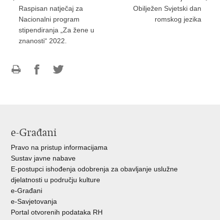
Raspisan natječaj za
Obilježen Svjetski dan
Nacionalni program
romskog jezika
stipendiranja „Za žene u
znanosti“ 2022.
Ispiši
Podijeli
Podijeli
stranicu
na
na
Facebooku
Twitteru
e-Građani
Pravo na pristup informacijama
Sustav javne nabave
E-postupci ishođenja odobrenja za obavljanje uslužne
djelatnosti u području kulture
e-Građani
e-Savjetovanja
Portal otvorenih podataka RH