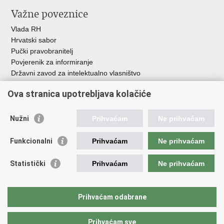
Važne poveznice
Vlada RH
Hrvatski sabor
Pučki pravobranitelj
Povjerenik za informiranje
Državni zavod za intelektualno vlasništvo
Agencija za medije
Ova stranica upotrebljava kolačiće
HAKOM
Ostale poveznice
Nužni
Prihvaćam
Ne prihvaćam
Hrvatski restauratorski zavod
Funkcionalni
Prihvaćam
Ne prihvaćam
Hrvatski audiovizualni centar
Zaklada Kultura nova
Statistički
Prihvaćam
Ne prihvaćam
Creative Europe
Cultural heritage in EU
EU National Institutes for Culture
Prihvaćam odabrane
Međunarodni centar za podvodnu arheologiju u Zadru (MCPA)
Prihvaćam sve