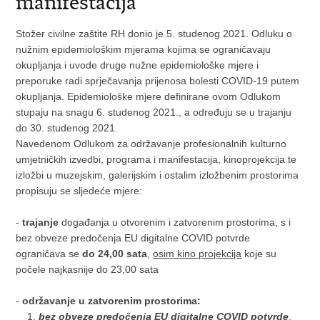
manifestacija
Stožer civilne zaštite RH donio je 5. studenog 2021. Odluku o
nužnim epidemiološkim mjerama kojima se ograničavaju
okupljanja i uvode druge nužne epidemiološke mjere i
preporuke radi sprječavanja prijenosa bolesti COVID-19 putem
okupljanja. Epidemiološke mjere definirane ovom Odlukom
stupaju na snagu
6. studenog 2021.
, a određuju se u trajanju
do
30. studenog 2021.
Navedenom Odlukom za održavanje profesionalnih kulturno
umjetničkih izvedbi, programa i manifestacija, kinoprojekcija te
izložbi u muzejskim, galerijskim i ostalim izložbenim prostorima
propisuju se sljedeće mjere:
-
trajanje
događanja u otvorenim i zatvorenim prostorima, s i
bez obveze predočenja EU digitalne COVID potvrde
ograničava se
do 24,00 sata
,
osim kino projekcija
koje su
počele najkasnije do 23,00 sata
-
održavanje u zatvorenim prostorima:
bez obveze predočenja EU digitalne COVID potvrde
,