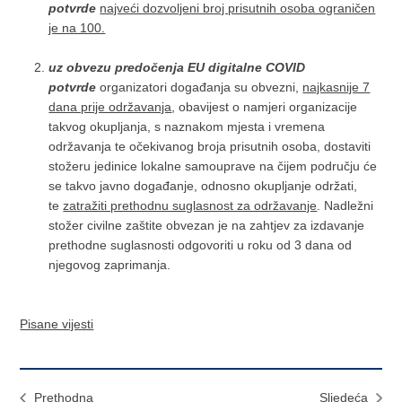
potvrde
najveći dozvoljeni broj prisutnih osoba ograničen
je na 100.
uz obvezu predočenja EU digitalne COVID
potvrde
organizatori događanja su obvezni,
najkasnije 7
dana prije održavanja
, obavijest o namjeri organizacije
takvog okupljanja, s naznakom mjesta i vremena
održavanja te očekivanog broja prisutnih osoba, dostaviti
stožeru jedinice lokalne samouprave na čijem području će
se takvo javno događanje, odnosno okupljanje održati,
te
zatražiti prethodnu suglasnost za održavanje
. Nadležni
stožer civilne zaštite obvezan je na zahtjev za izdavanje
prethodne suglasnosti odgovoriti u roku od 3 dana od
njegovog zaprimanja.
Pisane vijesti
Prethodna
Sljedeća