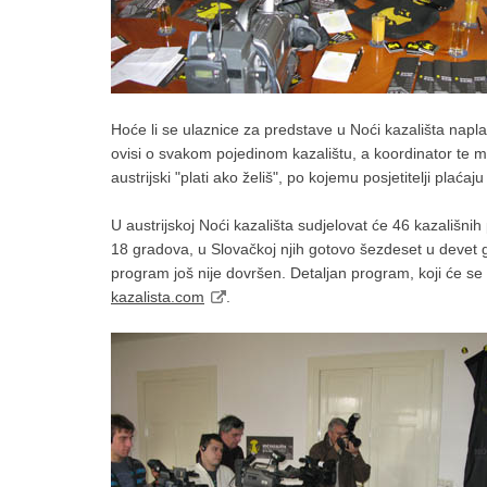
Hoće li se ulaznice za predstave u Noći kazališta naplaćiv
ovisi o svakom pojedinom kazalištu, a koordinator te ma
austrijski "plati ako želiš", po kojemu posjetitelji plać
U austrijskoj Noći kazališta sudjelovat će 46 kazališni
18 gradova, u Slovačkoj njih gotovo šezdeset u devet gr
program još nije dovršen. Detaljan program, koji će se r
kazalista.com
.