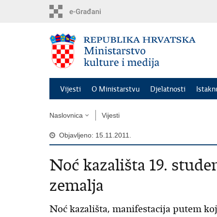
Preskoči
na
glavni
sadržaj
Vijesti
O Ministarstvu
Djelatnosti
Istak
Naslovnica
Vijesti
Objavljeno: 15.11.2011.
Noć kazališta 19. stude
zemalja
Noć kazališta, manifestacija putem koje