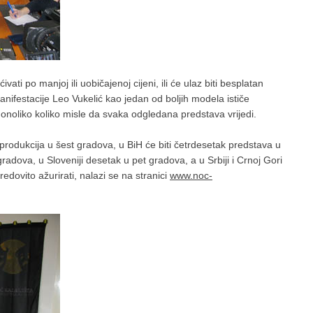
ati po manjoj ili uobičajenoj cijeni, ili će ulaz biti besplatan
nifestacije Leo Vukelić kao jedan od boljih modela ističe
aju onoliko koliko misle da svaka odgledana predstava vrijedi.
h produkcija u šest gradova, u BiH će biti četrdesetak predstava u
adova, u Sloveniji desetak u pet gradova, a u Srbiji i Crnoj Gori
edovito ažurirati, nalazi se na stranici
www.noc-