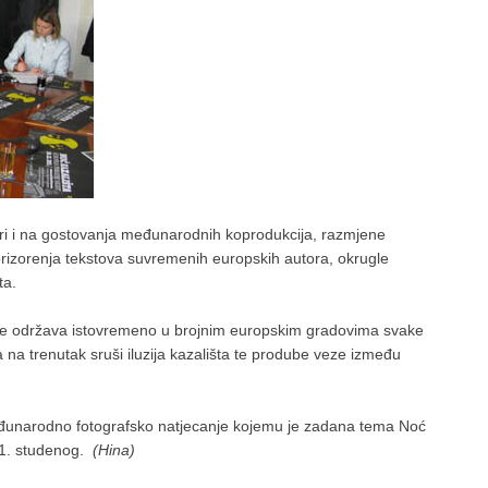
iri i na gostovanja međunarodnih koprodukcija, razmjene
prizorenja tekstova suvremenih europskih autora, okrugle
ta.
 se održava istovremeno u brojnim europskim gradovima svake
 na trenutak sruši iluzija kazališta te prodube veze između
međunarodno fotografsko natjecanje kojemu je zadana tema Noć
 21. studenog.
(Hina)