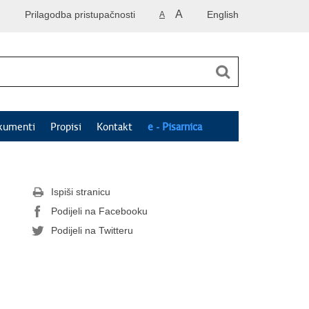
A
Prilagodba pristupačnosti
English
A
kumenti
Propisi
Kontakt
e - Pisarnica
Ispiši stranicu
Podijeli na Facebooku
Podijeli na Twitteru