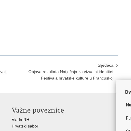
Sljedeća
voj
Objava rezultata Natječaja za vizualni identitet
Festivala hrvatske kulture u Francuskoj
Ov
Nu
Važne poveznice
O
Fu
Vlada RH
Hrv
Hrvatski sabor
Hrv