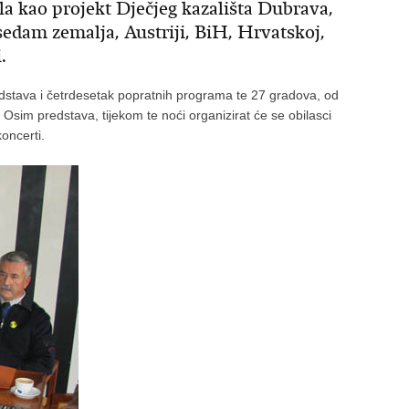
očela kao projekt Dječjeg kazališta Dubrava,
 sedam zemalja, Austriji, BiH, Hrvatskoj,
.
edstava i četrdesetak popratnih programa te 27 gradova, od
Osim predstava, tijekom te noći organizirat će se obilasci
koncerti.