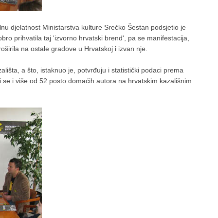
nu djelatnost Ministarstva kulture Srećko Šestan podsjetio je
bro prihvatila taj 'izvorno hrvatski brend', pa se manifestacija,
širila na ostale gradove u Hrvatskoj i izvan nje.
lišta, a što, istaknuo je, potvrđuju i statistički podaci prema
eži se i više od 52 posto domaćih autora na hrvatskim kazališnim