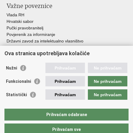
Važne poveznice
Vlada RH
Hrvatski sabor
Pučki pravobranitelj
Povjerenik za informiranje
Državni zavod za intelektualno vlasništvo
Agencija za medije
Ova stranica upotrebljava kolačiće
HAKOM
Ostale poveznice
Nužni
Prihvaćam
Ne prihvaćam
Hrvatski restauratorski zavod
Funkcionalni
Prihvaćam
Ne prihvaćam
Hrvatski audiovizualni centar
Zaklada Kultura nova
Statistički
Prihvaćam
Ne prihvaćam
Creative Europe
Cultural heritage in EU
EU National Institutes for Culture
Prihvaćam odabrane
Međunarodni centar za podvodnu arheologiju u Zadru (MCPA)
Prihvaćam sve