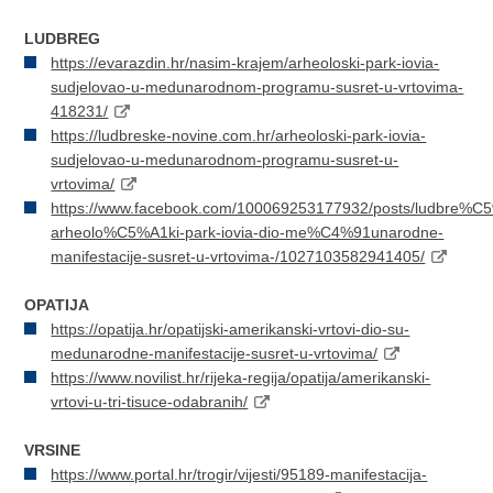
LUDBREG
https://evarazdin.hr/nasim-krajem/arheoloski-park-iovia-
sudjelovao-u-medunarodnom-programu-susret-u-vrtovima-
418231/
https://ludbreske-novine.com.hr/arheoloski-park-iovia-
sudjelovao-u-medunarodnom-programu-susret-u-
vrtovima/
https://www.facebook.com/100069253177932/posts/ludbre%C
arheolo%C5%A1ki-park-iovia-dio-me%C4%91unarodne-
manifestacije-susret-u-vrtovima-/1027103582941405/
OPATIJA
https://opatija.hr/opatijski-amerikanski-vrtovi-dio-su-
medunarodne-manifestacije-susret-u-vrtovima/
https://www.novilist.hr/rijeka-regija/opatija/amerikanski-
vrtovi-u-tri-tisuce-odabranih/
VRSINE
https://www.portal.hr/trogir/vijesti/95189-manifestacija-