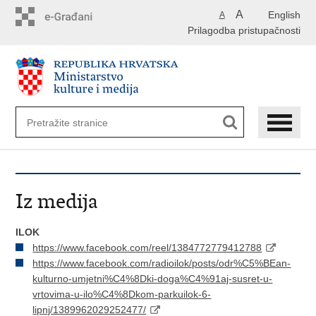
Preskoči
A
English
A
na
Prilagodba pristupačnosti
glavni
sadržaj
Iz medija
ILOK
https://www.facebook.com/reel/1384772779412788
https://www.facebook.com/radioilok/posts/odr%C5%BEan-
kulturno-umjetni%C4%8Dki-doga%C4%91aj-susret-u-
vrtovima-u-ilo%C4%8Dkom-parkuilok-6-
lipnj/1389962029252477/