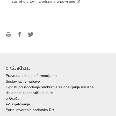
susret-u-vrtovima-odrzana-u-ps-vrsine
Ispiši
Podijeli
Podijeli
stranicu
na
na
Facebooku
Twitteru
e-Građani
Pravo na pristup informacijama
Sustav javne nabave
E-postupci ishođenja odobrenja za obavljanje uslužne
djelatnosti u području kulture
e-Građani
e-Savjetovanja
Portal otvorenih podataka RH