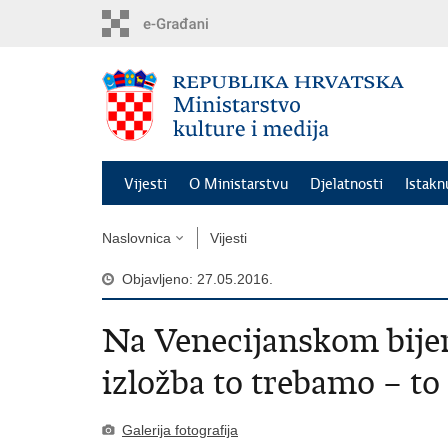
Preskoči
na
glavni
sadržaj
Vijesti
O Ministarstvu
Djelatnosti
Istak
Naslovnica
Vijesti
Objavljeno: 27.05.2016.
Na Venecijanskom bije
izložba to trebamo – t
Galerija fotografija