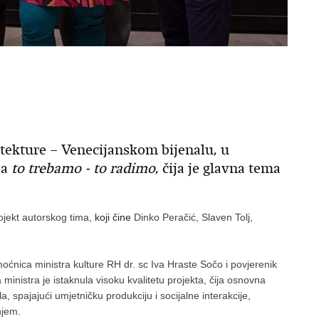
tekture – Venecijanskom bijenalu, u
ba
to trebamo - to radimo
, čija je glavna tema
rojekt autorskog tima,
koji čine
Dinko Peračić, Slaven Tolj,
oćnica ministra kulture RH dr. sc Iva Hraste Sočo i povjerenik
ministra je istaknula visoku kvalitetu projekta, čija osnovna
, spajajući umjetničku produkciju i socijalne interakcije,
njem.