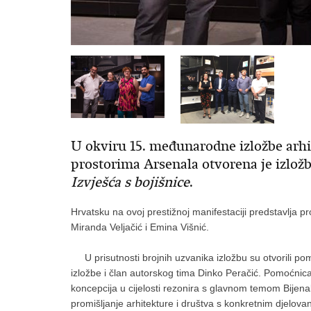
U okviru 15. međunarodne izložbe arhi
prostorima Arsenala otvorena je izlož
Izvješća s bojišnice
.
Hrvatsku na ovoj prestižnoj manifestaciji predstavlja p
Miranda Veljačić i Emina Višnić.
U prisutnosti brojnih uzvanika izložbu su otvorili pom
izložbe i član autorskog tima Dinko Peračić. Pomoćnica 
koncepcija u cijelosti rezonira s glavnom temom Bijenala
promišljanje arhitekture i društva s konkretnim djelova