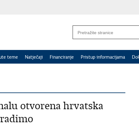
nute teme
Natječaji
Financiranje
Pristup informacijama
Do
nalu otvorena hrvatska
o radimo