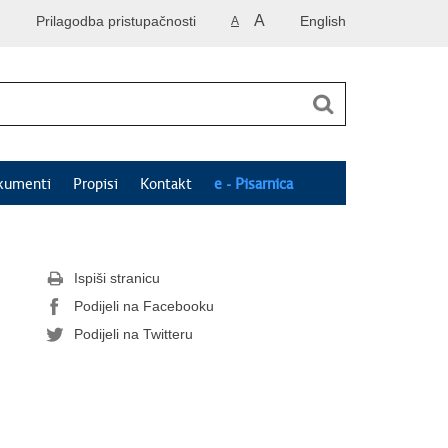
A
Prilagodba pristupačnosti
English
A
kumenti
Propisi
Kontakt
e - Pisarnica
Ispiši stranicu
Podijeli na Facebooku
Podijeli na Twitteru