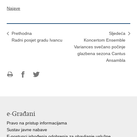
Najave
Prethodna
Sljedeća
Radni posjet gradu Ivancu
Koncertom Ensemble
Variances svečano počinje
glazbena sezona Cantus
Ansambla
Ispiši
Podijeli
Podijeli
stranicu
na
na
Facebooku
Twitteru
e-Građani
Pravo na pristup informacijama
Sustav javne nabave
E-postupci ishođenja odobrenja za obavljanje uslužne