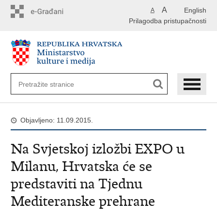
Preskoči
A
English
A
na
Prilagodba pristupačnosti
glavni
sadržaj
Objavljeno: 11.09.2015.
Na Svjetskoj izložbi EXPO u
Milanu, Hrvatska će se
predstaviti na Tjednu
Mediteranske prehrane