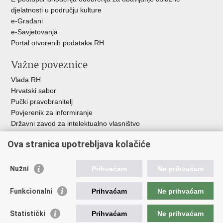
djelatnosti u području kulture
e-Građani
e-Savjetovanja
Portal otvorenih podataka RH
Važne poveznice
Vlada RH
Hrvatski sabor
Pučki pravobranitelj
Povjerenik za informiranje
Državni zavod za intelektualno vlasništvo
Agencija za medije
Ova stranica upotrebljava kolačiće
HAKOM
Ostale poveznice
Nužni
Prihvaćam
Ne prihvaćam
Hrvatski restauratorski zavod
Funkcionalni
Prihvaćam
Ne prihvaćam
Hrvatski audiovizualni centar
Zaklada Kultura nova
Statistički
Prihvaćam
Ne prihvaćam
Creative Europe