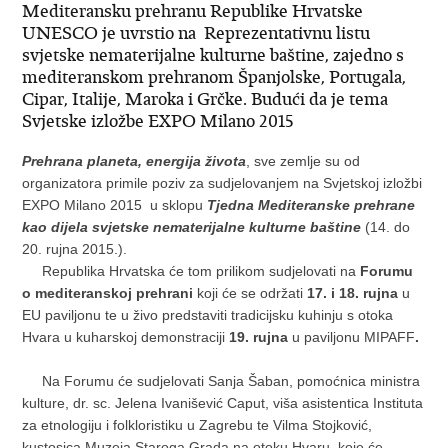
Mediteransku prehranu Republike Hrvatske
UNESCO je uvrstio na Reprezentativnu listu
svjetske nematerijalne kulturne baštine, zajedno s
mediteranskom prehranom Španjolske, Portugala,
Cipar, Italije, Maroka i Grčke. Budući da je tema
Svjetske izložbe EXPO Milano 2015
Prehrana planeta, energija života
, sve zemlje su od
organizatora primile poziv za sudjelovanjem na Svjetskoj izložbi
EXPO Milano 2015 u sklopu
Tjedna Mediteranske prehrane
kao dijela svjetske nematerijalne kulturne baštine
(14. do
20. rujna 2015.).
Republika Hrvatska će tom prilikom sudjelovati na
Forumu
o mediteranskoj prehrani
koji će se održati
17. i 18. rujna
u
EU paviljonu te u živo predstaviti tradicijsku kuhinju s otoka
Hvara u kuharskoj demonstraciji
19. rujna
u paviljonu MIPAFF
.
Na Forumu će sudjelovati Sanja Šaban, pomoćnica ministra
kulture, dr. sc. Jelena Ivanišević Caput, viša asistentica Instituta
za etnologiju i folkloristiku u Zagrebu te Vilma Stojković,
kustosica Muzeja Staroga Grada na otoku Hvaru, koje će