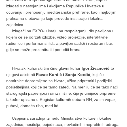
izlagati o nastojanjima i akcijama Republike Hrvatske u
očuvanju i prenošenju mediteranske prehrane, kao i najboljim
praksama u očuvanju koje provode institucije i lokalna
zajednica.
Izlagači na EXPO-u imaju na raspolaganju dio paviljona u
kojem će se održati izložbe, video projekcije, interaktivne
radionice i performansi itd., a paviljon sadrži i restoran i bar,
gdje se može prezentirati i ponuditi hrana.
Hrvatski kuharski tim čine glavni kuhar
Igor Živanović
te
njegovi asistenti
Pavao Kordić i Sonja Kordić
, koji će
namirnice dopremljene sa Hvara, uživo pripremiti i podijeliti
posjetiteljima koji će se tamo zateći. Na meniju će se tako naći
starogrojski paprenjoci i sir iz mišine, čije je umijeće pripreme
također upisano u Registar kulturnih dobara RH, zatim vepar,
puhovi, domaća riba, med itd.
Uspješna suradnja između Ministarstva kulture i lokalne
zajednice, nositelja, pojedinaca, nevladinih i neprofitnih udruga