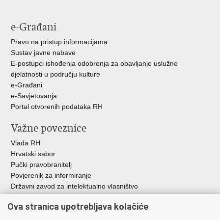
e-Građani
Pravo na pristup informacijama
Sustav javne nabave
E-postupci ishođenja odobrenja za obavljanje uslužne
djelatnosti u području kulture
e-Građani
e-Savjetovanja
Portal otvorenih podataka RH
Važne poveznice
Vlada RH
Hrvatski sabor
Pučki pravobranitelj
Povjerenik za informiranje
Državni zavod za intelektualno vlasništvo
Agencija za medije
Ova stranica upotrebljava kolačiće
HAKOM