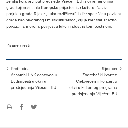
zemlja koja prvi put predsjeda Vijećem EU istovremeno ima i
grad koji nosi titulu Europske prijestolnice kulture. Naziv
projekta grada Rijeke „Luka različitosti“ ističe specifičnu povijest
grada kao otvorenog i multikulturalnog, čiji je identitet snažno
povezan s morem, poviješću luke i industrijskom baštinom.
Pisane vijesti
Prethodna
Sljedeća
Ansambl HNK gostovao u
Zagrebački kvartet:
Budimpešti u okviru
Cjelovečernji koncert u
predsjedanja Vijećem EU
okviru kulturnog programa
predsjedanja Vijećem EU
Ispiši
Podijeli
Podijeli
stranicu
na
na
Facebooku
Twitteru