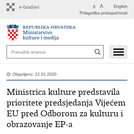
Preskoči
A
English
A
na
Prilagodba pristupačnosti
glavni
sadržaj
Objavljeno: 22.01.2020.
Ministrica kulture predstavila
prioritete predsjedanja Vijećem
EU pred Odborom za kulturu i
obrazovanje EP-a