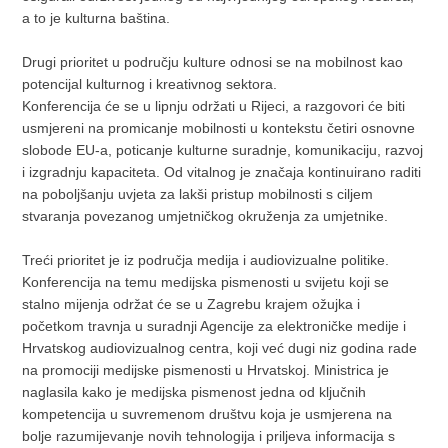
a to je kulturna baština.
Drugi prioritet u području kulture odnosi se na mobilnost kao
potencijal kulturnog i kreativnog sektora.
Konferencija će se u lipnju održati u Rijeci, a razgovori će biti
usmjereni na promicanje mobilnosti u kontekstu četiri osnovne
slobode EU-a, poticanje kulturne suradnje, komunikaciju, razvoj
i izgradnju kapaciteta. Od vitalnog je značaja kontinuirano raditi
na poboljšanju uvjeta za lakši pristup mobilnosti s ciljem
stvaranja povezanog umjetničkog okruženja za umjetnike.
Treći prioritet je iz područja medija i audiovizualne politike.
Konferencija na temu medijska pismenosti u svijetu koji se
stalno mijenja održat će se u Zagrebu krajem ožujka i
početkom travnja u suradnji Agencije za elektroničke medije i
Hrvatskog audiovizualnog centra, koji već dugi niz godina rade
na promociji medijske pismenosti u Hrvatskoj. Ministrica je
naglasila kako je medijska pismenost jedna od ključnih
kompetencija u suvremenom društvu koja je usmjerena na
bolje razumijevanje novih tehnologija i priljeva informacija s