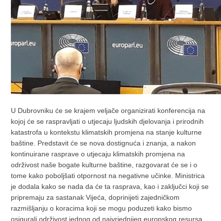
U Dubrovniku će se krajem veljače organizirati konferencija na
kojoj će se raspravljati o utjecaju ljudskih djelovanja i prirodnih
katastrofa u kontekstu klimatskih promjena na stanje kulturne
baštine. Predstavit će se nova dostignuća i znanja, a nakon
kontinuirane rasprave o utjecaju klimatskih promjena na
održivost naše bogate kulturne baštine, razgovarat će se i o
tome kako poboljšati otpornost na negativne učinke. Ministrica
je dodala kako se nada da će ta rasprava, kao i zaključci koji se
pripremaju za sastanak Vijeća, doprinijeti zajedničkom
razmišljanju o koracima koji se mogu poduzeti kako bismo
osigurali održivost jednog od najvrjednijeg europskog resursa,