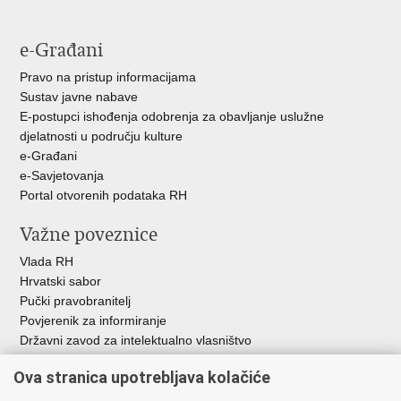
e-Građani
Pravo na pristup informacijama
Sustav javne nabave
E-postupci ishođenja odobrenja za obavljanje uslužne
djelatnosti u području kulture
e-Građani
e-Savjetovanja
Portal otvorenih podataka RH
Važne poveznice
Vlada RH
Hrvatski sabor
Pučki pravobranitelj
Povjerenik za informiranje
Državni zavod za intelektualno vlasništvo
Agencija za medije
Ova stranica upotrebljava kolačiće
HAKOM