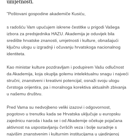
umjetnosti.
"Poštovani gospodine akademiče Kusiću,
s radošću Vam upućujem iskrene čestitke u prigodi Vašega
izbora za predsjednika HAZU. Akademija je oduvijek bila
središte hrvatske znanosti, umjetnosti i kulture, obnašajući
ključnu ulogu u izgradnji i očuvanju hrvatskoga nacionalnog
identiteta.
Kao ministar kulture pozdravljam i podupirem Vašu odlučnost
da Akademija, koja okuplja golemu intelektualnu snagu i najveći
stručni, znanstveni i kreativni potencijal, osnaži svoju ulogu
čvrstoga orijentira, pa i moralnoga korektiva aktualnih zbivanja
u našemu društvu.
Pred Vama su nedvojbeno veliki izazovi i odgovornost,
pogotovo u trenutku kada se Hrvatska uključuje u europsku
zajednicu naroda i kada se i od Akademije očekuje pojačana
aktivnost na uspostavljanju čvršćih veza i bolje suradnje s
najvišim znanstvenim i kulturnim institucijama u ujedinjenoj