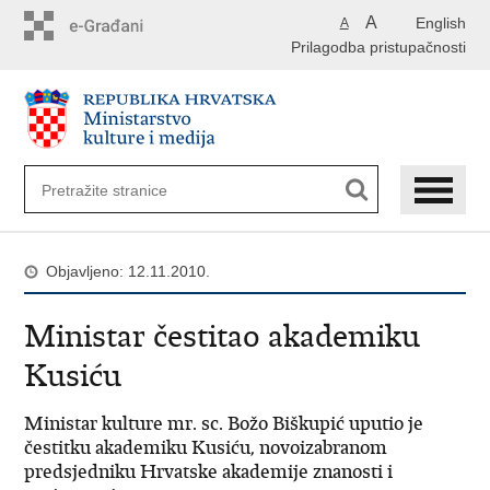
Preskoči
A
English
A
na
Prilagodba pristupačnosti
glavni
sadržaj
Objavljeno: 12.11.2010.
Ministar čestitao akademiku
Kusiću
Ministar kulture mr. sc. Božo Biškupić uputio je
čestitku akademiku Kusiću, novoizabranom
predsjedniku Hrvatske akademije znanosti i