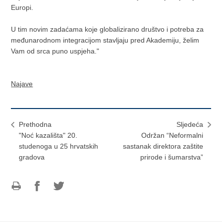
Europi.
U tim novim zadaćama koje globalizirano društvo i potreba za
međunarodnom integracijom stavljaju pred Akademiju, želim
Vam od srca puno uspjeha."
Najave
Prethodna
Sljedeća
"Noć kazališta" 20.
Održan “Neformalni
studenoga u 25 hrvatskih
sastanak direktora zaštite
gradova
prirode i šumarstva”
Ispiši
Podijeli
Podijeli
stranicu
na
na
Facebooku
Twitteru