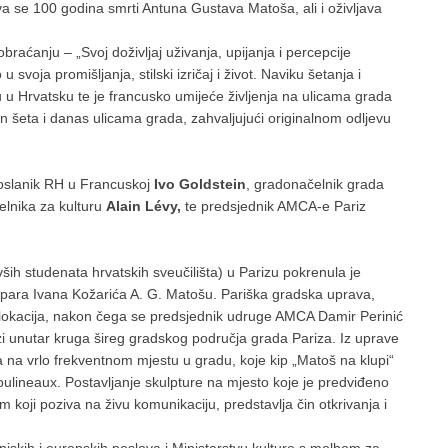
va se 100 godina smrti Antuna Gustava Matoša, ali i oživljava
aćanju – „Svoj doživljaj uživanja, upijanja i percepcije
voja promišljanja, stilski izričaj i život. Naviku šetanja i
u u Hrvatsku te je francusko umijeće življenja na ulicama grada
 šeta i danas ulicama grada, zahvaljujući originalnom odljevu
oslanik RH u Francuskoj
Ivo Goldstein
, gradonačelnik grada
lnika za kulturu
Alain Lévy,
te predsjednik AMCA-e Pariz
 studenata hrvatskih sveučilišta) u Parizu pokrenula je
kipara Ivana Kožarića A. G. Matošu. Pariška gradska uprava,
 lokacija, nakon čega se predsjednik udruge AMCA Damir Perinić
azi unutar kruga šireg gradskog područja grada Pariza. Iz uprave
 na vrlo frekventnom mjestu u gradu, koje kip „Matoš na klupi“
oulineaux. Postavljanje skulpture na mjesto koje je predviđeno
koji poziva na živu komunikaciju, predstavlja čin otkrivanja i