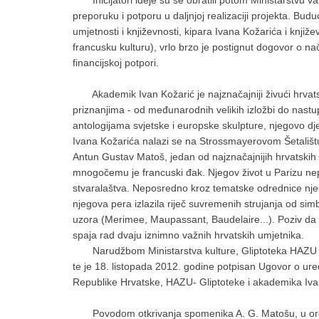
Inicijatori ideje su se obratili potom Ministarstvu va
preporuku i potporu u daljnjoj realizaciji projekta. Bud
umjetnosti i književnosti, kipara Ivana Kožarića i knj
francusku kulturu), vrlo brzo je postignut dogovor o nač
financijskoj potpori.
Akademik Ivan Kožarić je najznačajniji živući hrvatsk
priznanjima - od međunarodnih velikih izložbi do nastup
antologijama svjetske i europske skulpture, njegovo dj
Ivana Kožarića nalazi se na Strossmayerovom Šetališt
Antun Gustav Matoš, jedan od najznačajnijih hrvatskih 
mnogočemu je francuski đak. Njegov život u Parizu nep
stvaralaštva. Neposredno kroz tematske odrednice njego
njegova pera izlazila riječ suvremenih strujanja od s
uzora (Merimee, Maupassant, Baudelaire...). Poziv da s
spaja rad dvaju iznimno važnih hrvatskih umjetnika.
Narudžbom Ministarstva kulture, Gliptoteka HAZU izvr
te je 18. listopada 2012. godine potpisan Ugovor o u
Republike Hrvatske, HAZU- Gliptoteke i akademika Iva
Povodom otkrivanja spomenika A. G. Matošu, u organ