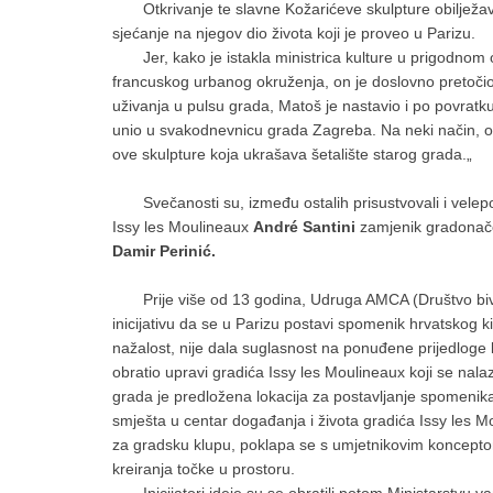
Otkrivanje te slavne Kožarićeve skulpture obilježa
sjećanje na njegov dio života koji je proveo u Parizu.
Jer, kako je istakla ministrica kulture u prigodnom obr
francuskog urbanog okruženja, on je doslovno pretočio u s
uživanja u pulsu grada, Matoš je nastavio i po povratk
unio u svakodnevnicu grada Zagreba. Na neki način, on
ove skulpture koja ukrašava šetalište starog grada.„
Svečanosti su, između ostalih prisustvovali i velep
Issy les Moulineaux
André Santini
zamjenik gradonače
Damir Perinić.
Prije više od 13 godina, Udruga AMCA (Društvo bivših
inicijativu da se u Parizu postavi spomenik hrvatskog 
nažalost, nije dala suglasnost na ponuđene prijedloge
obratio upravi gradića Issy les Moulineaux koji se nal
grada je predložena lokacija za postavljanje spomenika
smješta u centar događanja i života gradića Issy les M
za gradsku klupu, poklapa se s umjetnikovim konceptom 
kreiranja točke u prostoru.