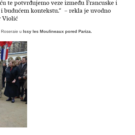
ću te potvrđujemo veze između Francuske i
 i budućem kontekstu.“ – rekla je uvodno
 Violić
u Roseraie u
Issy les Moulineaux pored Pariza.