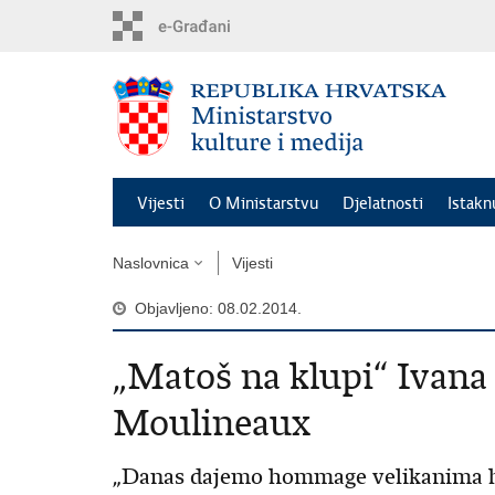
Preskoči
na
glavni
sadržaj
Vijesti
O Ministarstvu
Djelatnosti
Istak
Naslovnica
Vijesti
Objavljeno: 08.02.2014.
„Matoš na klupi“ Ivana 
Moulineaux
„Danas dajemo hommage velikanima h