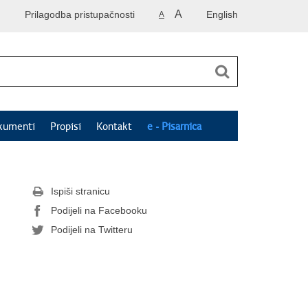
A
Prilagodba pristupačnosti
English
A
kumenti
Propisi
Kontakt
e - Pisarnica
Ispiši stranicu
Podijeli na Facebooku
Podijeli na Twitteru