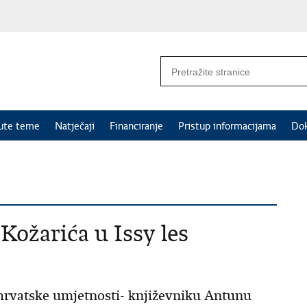
nute teme
Natječaji
Financiranje
Pristup informacijama
Do
Kožarića u Issy les
rvatske umjetnosti- književniku Antunu