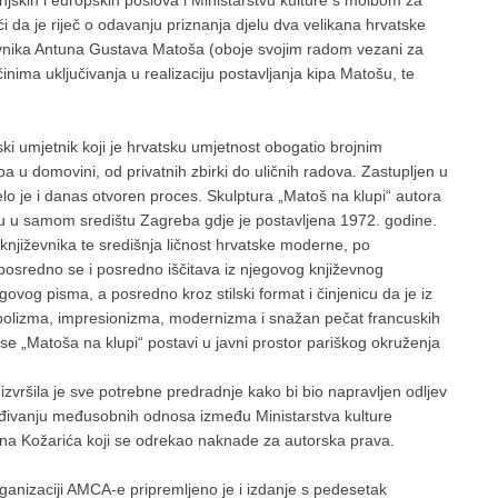
njskih i europskih poslova i Ministarstvu kulture s molbom za
ući da je riječ o odavanju priznanja djelu dva velikana hrvatske
iževnika Antuna Gustava Matoša (oboje svojim radom vezani za
inima uključivanja u realizaciju postavljanja kipa Matošu, te
i umjetnik koji je hrvatsku umjetnost obogatio brojnim
a u domovini, od privatnih zbirki do uličnih radova. Zastupljen u
elo je i danas otvoren proces. Skulptura „Matoš na klupi“ autora
u u samom središtu Zagreba gdje je postavljena 1972. godine.
književnika te središnja ličnost hrvatske moderne, po
osredno se i posredno iščitava iz njegovog književnog
vog pisma, a posredno kroz stilski format i činjenicu da je iz
imbolizma, impresionizma, modernizma i snažan pečat francuskih
e „Matoša na klupi“ postavi u javni prostor pariškog okruženja
šila je sve potrebne predradnje kako bi bio napravljen odljev
ređivanju međusobnih odnosa između Ministarstva kulture
na Kožarića koji se odrekao naknade za autorska prava.
izaciji AMCA-e pripremljeno je i izdanje s pedesetak