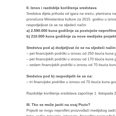
II. Iznos i razdoblje korištenja sredstava
Sredstva dijela prihoda od igara na sreću, planirana na
proračuna Ministarstva kulture za 2015. godinu u izno
raspodjeljivat će se na sljedeći način:
a) 2.590.000 kuna godišnje za postojeće neprofitn
b) 210.000 kuna godišnje za nove medijske projek
Sredstva pod a) dodjeljivat će se na sljedeći način
– pet financijskih podrški u iznosu od 250 tisuća kuna 
– pet financijskih podrški u iznosu od 170 tisuća kuna 
– sedam financijskih podrški u iznosu od 70 tisuća kun
Sredstva pod b) raspodijelit će se na:
– tri financijske podrške u iznosu od 70 tisuća kuna g
Razdoblje korištenja sredstava započinje 1. listopada 
III. Tko se može javiti na ovaj Poziv?
Prijaviti se mogu neprofitni proizvođači medijskog sadrža