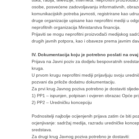
tiska, radija, televizije, interneta. Neprofitni proizvo
osobe, posvećene zadovoljavanju informativnih, obrazov
komunikacijskih potreba javnosti, registrirane kao udru
druge organizacije upisane kao neprofitni mediji u odgo
neprofitnih organizacija Ministarstva financija.
Prijaviti se mogu neprofitni proizvođači medijskog sad
drugih javnih potpora, kao i obaveze prema javnim da
IV. Dokumentacija koju je potrebno poslati na ovaj
Prijava na Javni poziv za dodjelu bespovratnih sredsta
kruga.
U prvom krugu neprofitni mediji prijavljuju svoju uredni
pozvani da prilože dodatnu dokumentaciju.
Za prvi krug Javnog poziva potrebno je dostaviti sljed
1) PP1 – ispunjen, potpisan i ovjeren obrazac Opće prij
2) PP2 – Uredničku koncepciju
Podnositelji najbolje ocijenjenih prijava zatim će bit
ocjenjivanje: sadržaj medija, razradu uredničke koncepci
sredstava.
Za drugi krug Javnog poziva potrebno je dostaviti: