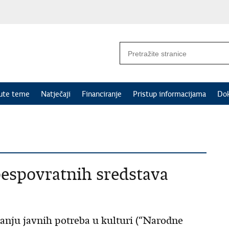
nute teme
Natječaji
Financiranje
Pristup informacijama
Do
bespovratnih sredstava
ranju javnih potreba u kulturi (“Narodne