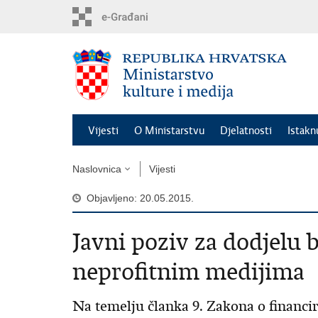
Preskoči
na
glavni
sadržaj
Vijesti
O Ministarstvu
Djelatnosti
Istak
Naslovnica
Vijesti
Objavljeno: 20.05.2015.
Javni poziv za dodjelu 
neprofitnim medijima
Na temelju članka 9. Zakona o financi