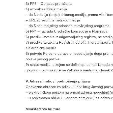
3) PP3 – Obrazac proračuna
4) uzorak sadržaja medija
– do 3 izdanja (broja) tiskanog medija, prema vlastitom 
– URL adresu internetskog medija
– do 5 sati radijskog odnosno televizijskog programa
5) PP4 – razradu Uredničke koncepcije u Plan rada
6) presliku izvatka iz odgovarajućeg registra, ne starij
7) presliku izvatka iz Registra neprofitnih organizacija 
elektroničke medije
8) potvrdu Porezne uprave o nepostojanju duga prema 
objave javnog poziva
9) statut medija, u kojem se definiraju odnosi između n
glavnog urednika (prema Zakonu o medijima, članak 26
V. Adrese i rokovi podnošenja prijava
Obavezne obrasce za prijavu u prvi krug Javnog poziva 
– elektroničkom poštom na e-mail adresu
neprofitni@m
– u papirnatom obliku (u jednom primjerku) na adresu:
Ministarstvo kulture