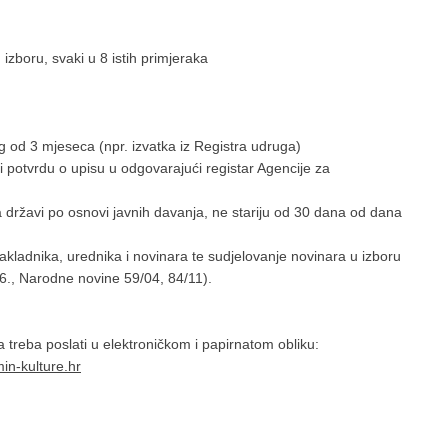
izboru, svaki u 8 istih primjeraka
eg od 3 mjeseca (npr. izvatka iz Registra udruga)
ili potvrdu o upisu u odgovarajući registar Agencije za
državi po osnovi javnih davanja, ne stariju od 30 dana od dana
akladnika, urednika i novinara te sudjelovanje novinara u izboru
., Narodne novine 59/04, 84/11).
treba poslati u elektroničkom i papirnatom obliku:
in-kulture.hr