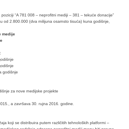
 poziciji “A 781 008 – neprofitni mediji – 381 – tekuće donacije”
su od 2.800.000 (dva milijuna osamsto tisuća) kuna godišnje,
e medije
te
:
godišnje
godišnje
a godišnje
odišnje za nove medijske projekte
2015., a završava 30. rujna 2016. godine.
ja koji se distribuira putem različitih tehnoloških platformi –