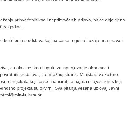
oženja prihvaćenih kao i neprihvaćenih prijava, bit će objavljena
2015. godine.
 o korištenju sredstava kojima će se regulirati uzajamna prava i
iva, a nalazi se, kao i upute za ispunjavanje obrazaca i
spovratnih sredstava, na mrežnoj stranici Ministarstva kulture
o projekata koji će se financirati te najniži i najviši iznos koji
dnosno projekta su okvirni. Sva pitanja vezana uz ovaj Javni
ofitni@min-kulture.hr
.