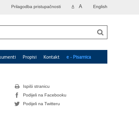
A
Prilagodba pristupačnosti
English
A
kumenti
Propisi
Kontakt
e - Pisarnica
Ispiši stranicu
Podijeli na Facebooku
Podijeli na Twitteru