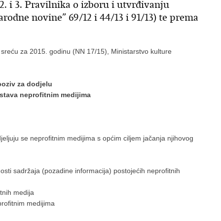
2. i 3. Pravilnika o izboru i utvrđivanju
rodne novine” 69/12 i 44/13 i 91/13) te prema
a sreću za 2015. godinu (NN 17/15), Ministarstvo kulture
poziv za dodjelu
stava neprofitnim medijima
ljuju se neprofitnim medijima s općim ciljem jačanja njihovog
osti sadržaja (pozadine informacija) postojećih neprofitnih
tnih medija
profitnim medijima