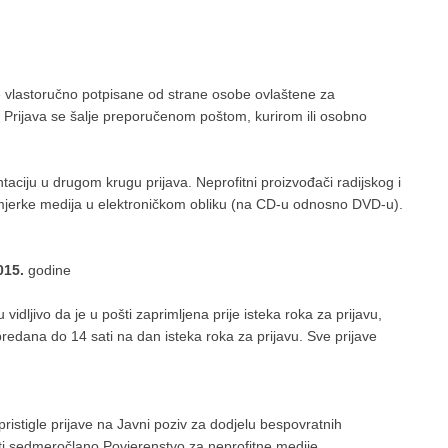
 vlastoručno potpisane od strane osobe ovlaštene za
 Prijava se šalje preporučenom poštom, kurirom ili osobno
taciju u drugom krugu prijava. Neprofitni proizvođači radijskog i
rimjerke medija u elektroničkom obliku (na CD-u odnosno DVD-u).
015.
godine
idljivo da je u pošti zaprimljena prije isteka roka za prijavu,
redana do 14 sati na dan isteka roka za prijavu. Sve prijave
 pristigle prijave na Javni poziv za dodjelu bespovratnih
vati sedmeročlano Povjerenstvo za neprofitne medije.