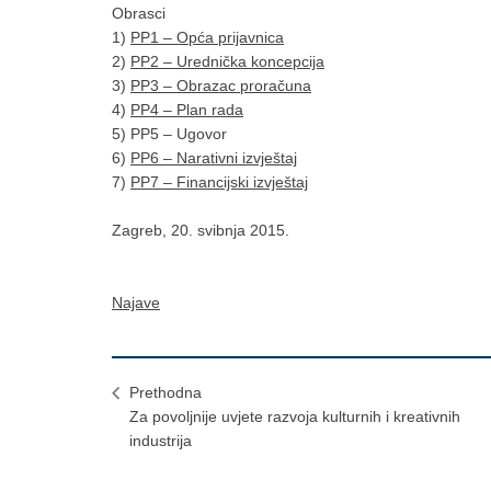
Obrasci
1)
PP1 – Opća prijavnica
2)
PP2 – Urednička koncepcija
3)
PP3 – Obrazac proračuna
4)
PP4 – Plan rada
5) PP5 – Ugovor
6)
PP6 – Narativni izvještaj
7)
PP7 – Financijski izvještaj
Zagreb, 20. svibnja 2015.
Najave
Prethodna
Za povoljnije uvjete razvoja kulturnih i kreativnih
industrija