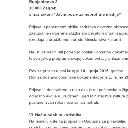
Runjaninova 2
10 000 Zagreb
s naznakom “Javni poziv za neprofitne medije”
Prijava u papirnatom obliku sadržava obvezne obrasce
zastupanje i ovjerene službenim pečatom organizacije.
(predaja u urudžbenom uredu Ministarstva kulture).
Na isti će način biti potrebno poslati i dodatnu dokumen
televizijskog programa svojoj dokumentaciji prilažu p
Rok za prijavu u prvi krug je
10. lipnja 2015.
godine.
Rok za dostavu dopunske dokumentacije je
1. rujna 2
Prijava je dostavljena u roku ako je na poštanskom žigu v
odnosno ako je u urudžbeni ured Ministarstva kulture p
poslane izvan roka neće se razmatrati.
VI. Način odabira korisnika
Na temelju kriterija propisanih Uputama za prijavitelje,
sredstava neprofitnim medijima analizirat će i ocjenji