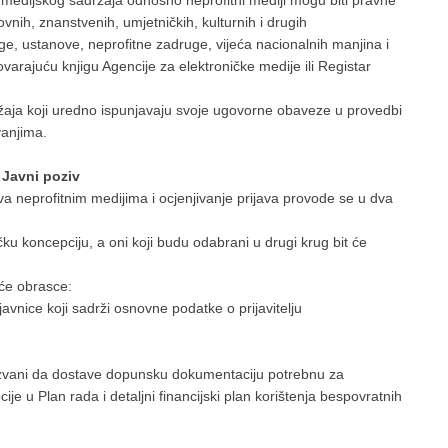
đači medijskog sadržaja odnosno neprofitni mediji mogu biti pravne
nih, znanstvenih, umjetničkih, kulturnih i drugih
ge, ustanove, neprofitne zadruge, vijeća nacionalnih manjina i
varajuću knjigu Agencije za elektroničke medije ili Registar
ržaja koji uredno ispunjavaju svoje ugovorne obaveze u provedbi
vanjima.
 Javni poziv
va neprofitnim medijima i ocjenjivanje prijava provode se u dva
čku koncepciju, a oni koji budu odabrani u drugi krug bit će
eće obrasce:
avnice koji sadrži osnovne podatke o prijavitelju
i pozvani da dostave dopunsku dokumentaciju potrebnu za
je u Plan rada i detaljni financijski plan korištenja bespovratnih