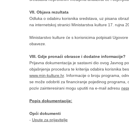
VII. Objava rezultata
Odluka o odabiru korisnika sredstava, uz pisana obrazl
na internetskoj stranici Ministarstva kulture 17. rujna 
Ministarstvo kulture će s korisnicima potpisati Ugovore
obaveze.
VIII. Gdje pronaći obrasce i dodatne informacije?
Prijavna dokumentacija je sastavni dio ovog Javnog poz
objašnjenja procedura te kriterija odabira korisnika be
www.min-kulture.hr
. Informacije o broju programa, odnosn
se može odobriti za financiranje pojedinog programa, o
poziv zainteresirani mogu uputiti na e-mail adresu
nepr
Popis dokumentacije:
Opći dokumenti
-
Upute za prijavitelje