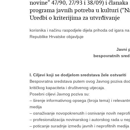
novine” 47/90, 27/93 i 38/09) i članaka 
programa javnih potreba u kulturi (“Na
Uredbi o kriterijima za utvrđivanje
korisnika i načinu raspodjele dijela prihoda od igara n
Republike Hrvatske objavljuje
Javni 
bespovratnih sred
I. Ciljevi koji se dodjelom sredstava žele ostvariti
Bespovratna sredstava putem ovog Javnog poziva dodje
kritičkog kapaciteta i društvenog utjecaja.
Posebni ciljevi Javnog poziva su:
– širenje informativnog opsega (broja tema) i relevantn
medija
– osnaživanje novopokrenutih i osnivanje novih neprofi
– profesionalizacija novinarskog i autorskog rada u ne
– poticanje suradnje između javnih i neprofitnih medija