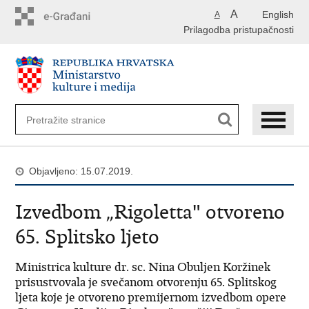
Preskoči
A
English
A
na
Prilagodba pristupačnosti
glavni
sadržaj
Objavljeno: 15.07.2019.
Izvedbom „Rigoletta" otvoreno
65. Splitsko ljeto
Ministrica kulture dr. sc. Nina Obuljen Koržinek
prisustvovala je svečanom otvorenju 65. Splitskog
ljeta koje je otvoreno premijernom izvedbom opere