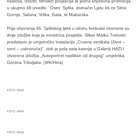
naslova, izložbi, filmskih projekcija te jedna književna promocija
u ukupno 48 izvedbi. Osim Splita domaćin Ljetu bit će Sitno
Gornje, Salona, Vrlika, Gata, te Makarska.
Prije otvorenja 65. Splitskog ljeta u okviru festivala otvorene su
dvije izložbe koje je ministrica posjetila. Slikar Matko Trebotić
predstavio je umjetničku instalaciju „Crvena vertikala (život –
smrt – uskrsnuće)", dok je pola sata kasnije u Galeriji HAZU
otvorena izložba „Autoportret naslikan od drugog“ umjetnika
Gorana Trbuljaka. (MK/Hina)
FOTO: HINA
FOTO: HINA
FOTO: HINA