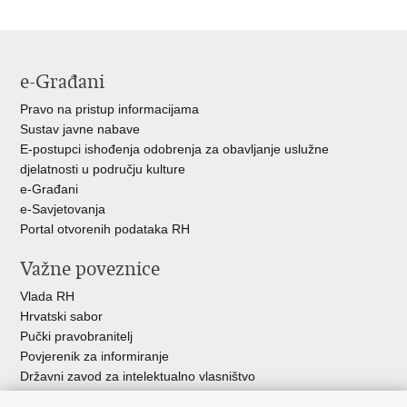
stranicu
na
na
Facebooku
Twitteru
e-Građani
Pravo na pristup informacijama
Sustav javne nabave
E-postupci ishođenja odobrenja za obavljanje uslužne
djelatnosti u području kulture
e-Građani
e-Savjetovanja
Portal otvorenih podataka RH
Važne poveznice
Vlada RH
Hrvatski sabor
Pučki pravobranitelj
Povjerenik za informiranje
Državni zavod za intelektualno vlasništvo
Agencija za medije