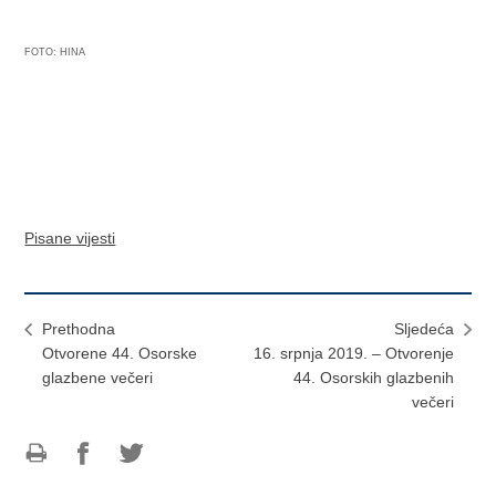
FOTO: HINA
Pisane vijesti
Prethodna
Sljedeća
Otvorene 44. Osorske
16. srpnja 2019. – Otvorenje
glazbene večeri
44. Osorskih glazbenih
večeri
Ispiši
Podijeli
Podijeli