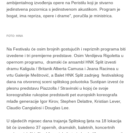
ambijentalnog izvođenja opere na Peristilu koji je stvarno
jedinstvena pozornica s jedinstvenom akustikom. Program je
bogat, ima repriza, opere i drame", poručila je ministrica.
FOTO: HINA
Na Festivalu će osim brojnih gostujućih i repriznih programa biti
izvedene i tri premijerne predstave. Osim Verdijeva Rigoletta u
opernom programu, dramski će ansambl HNK Split izvesti
dramu Kaligula / Britanik Alberta Camusa i Jeana Racinea u
vrtu Galerije Meštrović, a Balet HNK Split zadnjeg festivalskog
dana na otvorenoj sceni splitskog poluotoka Sustipan izvest će
plesnu predstavu Piazzolla / Stravinski u kojoj će svoje
koreografske rukopise predstaviti pet europskih koreografa
mlađe generacije Igor Kirov, Stephen Delattre, Kristian Lever,
Claudio Cangialosi i Douglas Lee.
U sljedećih mjesec dana trajanja Splitskog ljeta na 18 lokacija
bit će izvedeno 37 opernih, dramskih, baletnih, koncertnih