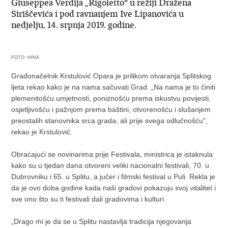
Giuseppea Verdija „Rigoletto" u režiji Dražena
Siriščevića i pod ravnanjem Ive Lipanovića u
nedjelju, 14. srpnja 2019. godine.
FOTO: HINA
Gradonačelnik Krstulović Opara je prilikom otvaranja Splitskog
ljeta rekao kako je na nama sačuvati Grad. „Na nama je to činiti
plemenitošću umjetnosti, poniznošću prema iskustvu povijesti,
osjetljivošću i pažnjom prema baštini, otvorenošću i slušanjem
preostalih stanovnika srca grada, ali prije svega odlučnošću",
rekao je Krstulović.
Obraćajući se novinarima prije Festivala, ministrica je istaknula
kako su u tjedan dana otvoreni veliki nacionalni festivali, 70. u
Dubrovniku i 65. u Splitu, a jučer i filmski festival u Puli. Rekla je
da je ovo doba godine kada naši gradovi pokazuju svoj vitalitet i
sve ono što su ti festivali dali gradovima i kulturi.
„Drago mi je da se u Splitu nastavlja tradicija njegovanja