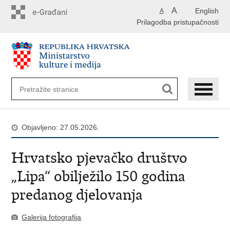
Preskoči
A
English
A
na
Prilagodba pristupačnosti
glavni
sadržaj
Objavljeno: 27.05.2026.
Hrvatsko pjevačko društvo
„Lipa“ obilježilo 150 godina
predanog djelovanja
Galerija fotografija