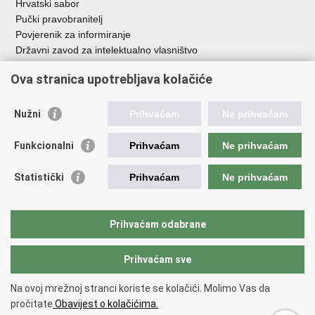
Hrvatski sabor
Pučki pravobranitelj
Povjerenik za informiranje
Državni zavod za intelektualno vlasništvo
Agencija za medije
Ova stranica upotrebljava kolačiće
HAKOM
Ostale poveznice
Nužni
Prihvaćam
Ne prihvaćam
Hrvatski restauratorski zavod
Funkcionalni
Prihvaćam
Ne prihvaćam
Hrvatski audiovizualni centar
Zaklada Kultura nova
Statistički
Prihvaćam
Ne prihvaćam
Creative Europe
Cultural heritage in EU
EU National Institutes for Culture
Prihvaćam odabrane
Međunarodni centar za podvodnu arheologiju u Zadru (MCPA)
Prihvaćam sve
Povratak na vrh
Na ovoj mrežnoj stranci koriste se kolačići. Molimo Vas da
Copyright © 2026 Ministarstvo kulture i medija.
Uvjeti korištenja
.
Izjava o
pročitate
Obavijest o kolačićima.
pristupačnosti
.