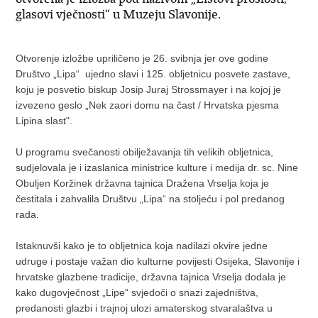
glasovi vječnosti“ u Muzeju Slavonije.
Otvorenje izložbe upriličeno je 26. svibnja jer ove godine
Društvo „Lipa“ ujedno slavi i 125. obljetnicu posvete zastave,
koju je posvetio biskup Josip Juraj Strossmayer i na kojoj je
izvezeno geslo „Nek zaori domu na čast / Hrvatska pjesma
Lipina slast".
U programu svečanosti obilježavanja tih velikih obljetnica,
sudjelovala je i izaslanica ministrice kulture i medija dr. sc. Nine
Obuljen Koržinek državna tajnica Dražena Vrselja koja je
čestitala i zahvalila Društvu „Lipa“ na stoljeću i pol predanog
rada.
Istaknuvši kako je to obljetnica koja nadilazi okvire jedne
udruge i postaje važan dio kulturne povijesti Osijeka, Slavonije i
hrvatske glazbene tradicije, državna tajnica Vrselja dodala je
kako dugovječnost „Lipe“ svjedoči o snazi zajedništva,
predanosti glazbi i trajnoj ulozi amaterskog stvaralaštva u