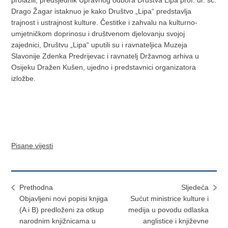
prolazili, predsjednik Upravnog odbora Društva Lipa prof. dr. sc.
Drago Žagar istaknuo je kako Društvo „Lipa“ predstavlja
trajnost i ustrajnost kulture. Čestitke i zahvalu na kulturno-
umjetničkom doprinosu i društvenom djelovanju svojoj
zajednici, Društvu „Lipa“ uputili su i ravnateljica Muzeja
Slavonije Zdenka Predrijevac i ravnatelj Državnog arhiva u
Osijeku Dražen Kušen, ujedno i predstavnici organizatora
izložbe.
Pisane vijesti
Prethodna
Sljedeća
Objavljeni novi popisi knjiga
​Sućut ministrice kulture i
(A i B) predloženi za otkup
medija u povodu odlaska
narodnim knjižnicama u
anglistice i književne