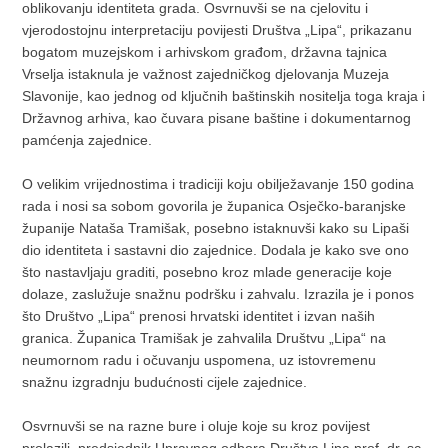
oblikovanju identiteta grada. Osvrnuvši se na cjelovitu i
vjerodostojnu interpretaciju povijesti Društva „Lipa“, prikazanu
bogatom muzejskom i arhivskom građom, državna tajnica
Vrselja istaknula je važnost zajedničkog djelovanja Muzeja
Slavonije, kao jednog od ključnih baštinskih nositelja toga kraja i
Državnog arhiva, kao čuvara pisane baštine i dokumentarnog
pamćenja zajednice.
O velikim vrijednostima i tradiciji koju obilježavanje 150 godina
rada i nosi sa sobom govorila je županica Osječko-baranjske
županije Nataša Tramišak, posebno istaknuvši kako su Lipaši
dio identiteta i sastavni dio zajednice. Dodala je kako sve ono
što nastavljaju graditi, posebno kroz mlade generacije koje
dolaze, zaslužuje snažnu podršku i zahvalu. Izrazila je i ponos
što Društvo „Lipa“ prenosi hrvatski identitet i izvan naših
granica. Županica Tramišak je zahvalila Društvu „Lipa“ na
neumornom radu i očuvanju uspomena, uz istovremenu
snažnu izgradnju budućnosti cijele zajednice.
Osvrnuvši se na razne bure i oluje koje su kroz povijest