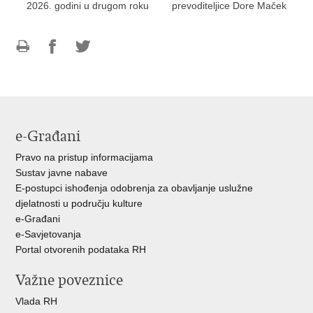
2026. godini u drugom roku
prevoditeljice Dore Maček
Ispiši
Podijeli
Podijeli
stranicu
na
na
Facebooku
Twitteru
e-Građani
Pravo na pristup informacijama
Sustav javne nabave
E-postupci ishođenja odobrenja za obavljanje uslužne
djelatnosti u području kulture
e-Građani
e-Savjetovanja
Portal otvorenih podataka RH
Važne poveznice
Vlada RH