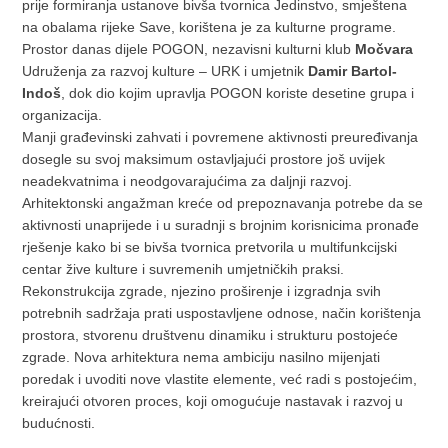
prije formiranja ustanove bivša tvornica Jedinstvo, smještena
na obalama rijeke Save, korištena je za kulturne programe.
Prostor danas dijele POGON, nezavisni kulturni klub
Močvara
Udruženja za razvoj kulture ‒ URK i umjetnik
Damir Bartol-
Indoš
, dok dio kojim upravlja POGON koriste desetine grupa i
organizacija.
Manji građevinski zahvati i povremene aktivnosti preuređivanja
dosegle su svoj maksimum ostavljajući prostore još uvijek
neadekvatnima i neodgovarajućima za daljnji razvoj.
Arhitektonski angažman kreće od prepoznavanja potrebe da se
aktivnosti unaprijede i u suradnji s brojnim korisnicima pronađe
rješenje kako bi se bivša tvornica pretvorila u multifunkcijski
centar žive kulture i suvremenih umjetničkih praksi.
Rekonstrukcija zgrade, njezino proširenje i izgradnja svih
potrebnih sadržaja prati uspostavljene odnose, način korištenja
prostora, stvorenu društvenu dinamiku i strukturu postojeće
zgrade. Nova arhitektura nema ambiciju nasilno mijenjati
poredak i uvoditi nove vlastite elemente, već radi s postojećim,
kreirajući otvoren proces, koji omogućuje nastavak i razvoj u
budućnosti.