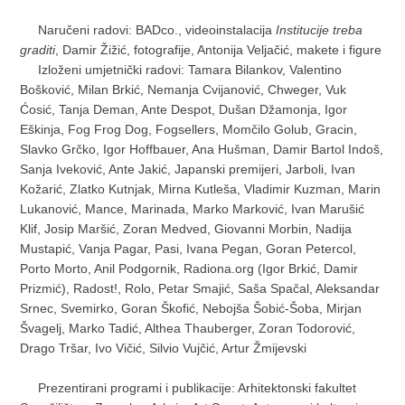
Naručeni radovi: BADco., videoinstalacija
Institucije treba
graditi
, Damir Žižić, fotografije, Antonija Veljačić, makete i figure
Izloženi umjetnički radovi: Tamara Bilankov, Valentino
Bošković, Milan Brkić, Nemanja Cvijanović, Chweger, Vuk
Ćosić, Tanja Deman, Ante Despot, Dušan Džamonja, Igor
Eškinja, Fog Frog Dog, Fogsellers, Momčilo Golub, Gracin,
Slavko Grčko, Igor Hoffbauer, Ana Hušman, Damir Bartol Indoš,
Sanja Iveković, Ante Jakić, Japanski premijeri, Jarboli, Ivan
Kožarić, Zlatko Kutnjak, Mirna Kutleša, Vladimir Kuzman, Marin
Lukanović, Mance, Marinada, Marko Marković, Ivan Marušić
Klif, Josip Maršić, Zoran Medved, Giovanni Morbin, Nadija
Mustapić, Vanja Pagar, Pasi, Ivana Pegan, Goran Petercol,
Porto Morto, Anil Podgornik, Radiona.org (Igor Brkić, Damir
Prizmić), Radost!, Rolo, Petar Smajić, Saša Spačal, Aleksandar
Srnec, Svemirko, Goran Škofić, Nebojša Šobić-Šoba, Mirjan
Švagelj, Marko Tadić, Althea Thauberger, Zoran Todorović,
Drago Tršar, Ivo Vičić, Silvio Vujčić, Artur Žmijevski
Prezentirani programi i publikacije: Arhitektonski fakultet