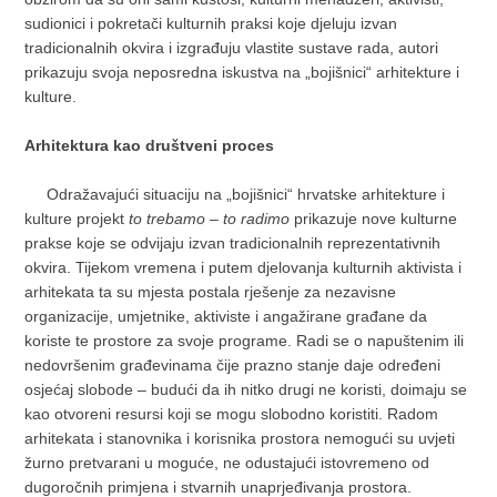
sudionici i pokretači kulturnih praksi koje djeluju izvan
tradicionalnih okvira i izgrađuju vlastite sustave rada, autori
prikazuju svoja neposredna iskustva na „bojišnici“ arhitekture i
kulture.
Arhitektura kao društveni proces
Odražavajući situaciju na „bojišnici“ hrvatske arhitekture i
kulture projekt
to trebamo – to radimo
prikazuje nove kulturne
prakse koje se odvijaju izvan tradicionalnih reprezentativnih
okvira. Tijekom vremena i putem djelovanja kulturnih aktivista i
arhitekata ta su mjesta postala rješenje za nezavisne
organizacije, umjetnike, aktiviste i angažirane građane da
koriste te prostore za svoje programe. Radi se o napuštenim ili
nedovršenim građevinama čije prazno stanje daje određeni
osjećaj slobode – budući da ih nitko drugi ne koristi, doimaju se
kao otvoreni resursi koji se mogu slobodno koristiti. Radom
arhitekata i stanovnika i korisnika prostora nemogući su uvjeti
žurno pretvarani u moguće, ne odustajući istovremeno od
dugoročnih primjena i stvarnih unaprjeđivanja prostora.