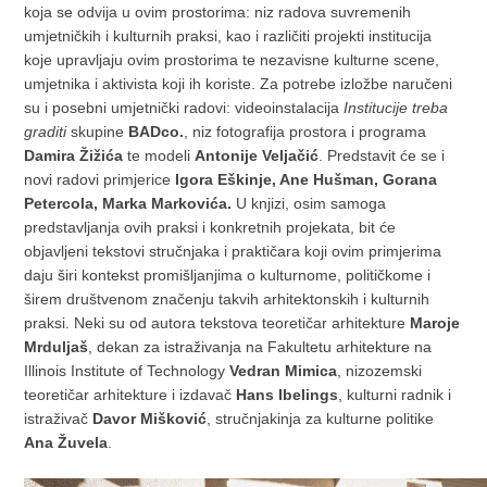
koja se odvija u ovim prostorima: niz radova suvremenih
umjetničkih i kulturnih praksi, kao i različiti projekti institucija
koje upravljaju ovim prostorima te nezavisne kulturne scene,
umjetnika i aktivista koji ih koriste. Za potrebe izložbe naručeni
su i posebni umjetnički radovi: videoinstalacija
Institucije treba
graditi
skupine
BADco.
, niz fotografija prostora i programa
Damira Žižića
te modeli
Antonije Veljačić
. Predstavit će se i
novi radovi primjerice
Igora Eškinje, Ane Hušman, Gorana
Petercola, Marka Markovića.
U knjizi, osim samoga
predstavljanja ovih praksi i konkretnih projekata, bit će
objavljeni tekstovi stručnjaka i praktičara koji ovim primjerima
daju širi kontekst promišljanjima o kulturnome, političkome i
širem društvenom značenju takvih arhitektonskih i kulturnih
praksi. Neki su od autora tekstova teoretičar arhitekture
Maroje
Mrduljaš
, dekan za istraživanja na Fakultetu arhitekture na
Illinois Institute of Technology
Vedran Mimica
, nizozemski
teoretičar arhitekture i izdavač
Hans Ibelings
, kulturni radnik i
istraživač
Davor Mišković
, stručnjakinja za kulturne politike
Ana Žuvela
.