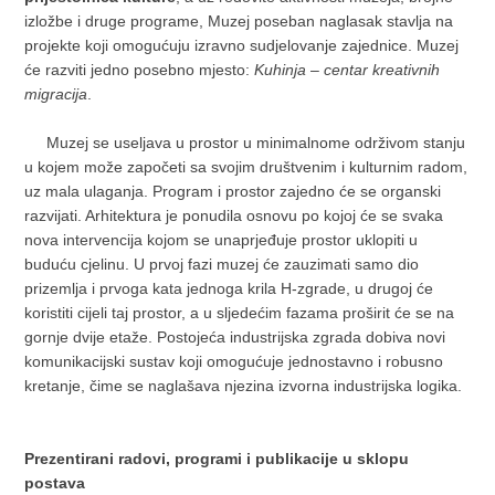
izložbe i druge programe, Muzej poseban naglasak stavlja na
projekte koji omogućuju izravno sudjelovanje zajednice. Muzej
će razviti jedno posebno mjesto:
Kuhinja
–
centar kreativnih
migracija
.
Muzej se useljava u prostor u minimalnome održivom stanju
u kojem može započeti sa svojim društvenim i kulturnim radom,
uz mala ulaganja. Program i prostor zajedno će se organski
razvijati. Arhitektura je ponudila osnovu po kojoj će se svaka
nova intervencija kojom se unaprjeđuje prostor uklopiti u
buduću cjelinu. U prvoj fazi muzej će zauzimati samo dio
prizemlja i prvoga kata jednoga krila H-zgrade, u drugoj će
koristiti cijeli taj prostor, a u sljedećim fazama proširit će se na
gornje dvije etaže. Postojeća industrijska zgrada dobiva novi
komunikacijski sustav koji omogućuje jednostavno i robusno
kretanje, čime se naglašava njezina izvorna industrijska logika.
Prezentirani radovi, programi i publikacije u sklopu
postava