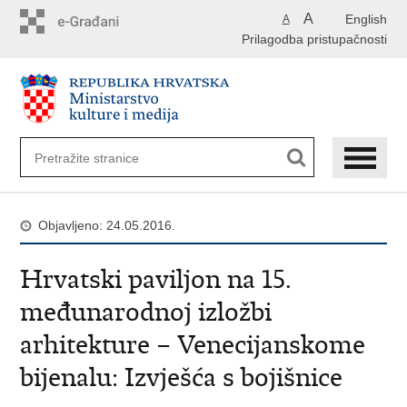
Preskoči
A
English
A
na
Prilagodba pristupačnosti
glavni
sadržaj
Objavljeno: 24.05.2016.
Hrvatski paviljon na 15.
međunarodnoj izložbi
arhitekture – Venecijanskome
bijenalu: Izvješća s bojišnice