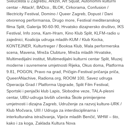
Sveučilišta u Zagrebu, Arkzin, Art Squat, Autonomni kulturni
centar - Attack!, BADco., BLOK, Cirkorama, Confusion /
Illectricity Festival, Domino / Queer Zagreb, Dopust / Dani
otvorenog performansa, Drugo more, Festival mediteranskog
filma Split, Galerija 90-60-90, Hrvatsko dizajnersko društvo, IKS
Festival, Info zona, Kam-Hram, Kino Klub Split, KLFM-radio u
zajednici, Koalicija udruga mladih-KUM / Klub Kocka,
KONTEJNER, Kulturtreger / Booksa Klub, Mala performerska
scena, Mavena, Mreža Clubture, Mreža mladih Hrvatske,
Multimedijalni institut, Multimedijalni kulturni centar Split, Muzej
moderne i suvremene umjetnosti Rijeka, Okus doma, Platforma
9.81, POGON, Pravo na grad, Pričigin-Festival pričanja priča,
QueerANachive, Radiona.org, ROOM 100, Savez udruga
Operacija Grad / Platforma Upgrade, Split Film Festival,
Sportski i penjački klub Lapis, Slobodne veze, TALA-plesni
centar, UBU-udruga bivših učenika Škole primijenjene
umjetnosti i dizajna Zagreb, Udruženje za razvoj kulture-URK /
Klub Močvara, UIII / Udruga za interdisciplinarna i
interkulturalna istraživanja, Vijeće mladih Benčić, WHW – što,
kako i za koga, Zaklada Kultura Nova