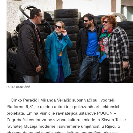
FOTO: Damir Žižić
Dinko Peračić i Miranda Veljačić suosnivači su i voditelji
Platforme 9,81 te ujedno autori triju prikazanih arhitektonskih
projekata. Emina Višnić je ravnateljica ustanove POGON –
Zagrebački centar za nezavisnu kulturu i mlade, a Slaven Tolj je
ravnatelj Muzeja moderne i suvremene umjetnosti u Rijeci. S
obzirom da su oni sami kustosi, kulturni menadžeri, aktivisti,