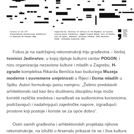
Fokus je na sadržajnoj rekonstrukciji triju građevina ‒ bivšoj
tvornici Jedinstvo
, u kojoj djeluje kulturni centar
POGON
, i
nizu organizacija nezavisne kulture i mladih u Zagrebu,
H-
zgrade
kompleksa Rikarda Benčića kao budućega
Muzeja
moderne i suvremene umjetnosti
u Rijeci i
Doma mladih
u
Splitu. Autori formuliraju jasnu namjeru: „Želimo predstaviti
arhitektonski rad kao širu društvenu disciplinu koja može
koristiti različita sredstva i surađivati sa sudionicima korisnicima,
podržavajući i nadahnjujući zajedničke napore, izgrađujući
prostore koji postoje i koriste se za opće dobro“.
Osim samih građevina i arhitektonskih projekata njihove
rekonstrukcije, na izložbi u Arsenalu prikazat će se i živa kultura