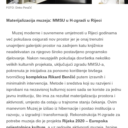
FOTO: Dinko Peračić
Materijalizacija muzeja: MMSU u H-zgradi u Rijeci
Muzej moderne i suvremene umjetnosti u Rijeci godinama
već pokušava osigurati nov prostor jer je onaj trenutni
unajmljeni galerijski prostor na zadnjem katu knjižnice
neadekvatan za njegovo široko postavljeno programsko
djelovanje. Nakon neuspjelih pokušaja dovršetka nekoliko
velikih kulturnih projekata, uključujući zgradu MMSU-a,
pokrenuta je inicijativa za ponovno korištenje bivšega
tvorničkog
kompleksa Rikard Benčić
putem izravnih i
minimalnih intervencija. Metode i sredstva koji su razvijeni i
isprobani na nezavisnoj kulturnoj sceni sada se koriste za jednu
javnu instituciju, što ima za rezultat materijalizaciju prostora i
aktivnosti, umjesto da ostaju u trajnome stanju čekanja. Ovim
manevrom Muzej je izišao iz hibernacije i postao institucija u
razvoju, u izgradnji i transformaciji. Rekonstrukcija H-zgrade za
potrebe muzeja dio je projekta
Rijeka 2020 ‒ Europska
prijestolnica kulture
, a uz redovite aktivnosti muzeja, brojne