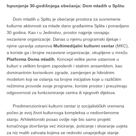
Ispunjenje 30-godišnjega obećanja: Dom mladih u Splitu
Dom mladih u Splitu je obećanje prostora za suvremene
kulturne aktivnosti za mlade dano građanima Splita i ponavljano
30 godina. Kao i u Jedinstvu, prostor najprije osvajaju
nezavisne organizacije. Danas u njemu programski djeluje i
njime upravlja ustanova
Multimedijalni kulturni centar
(MKC),
a koriste ga i brojne nezavisne organizacije, okupljene u mrežu
Platforma Doma mladih
. Koncept velike javne ustanove u
kulturi s velikim brojem zaposlenih i stalnim ansamblom, kao
dominantnim korisnikom zgrade, zamijenjen je hibridnim
modelom koji se oslanja na brojne inicijative koje u različitim
režimima provode svoje programe, koriste prostor i preuzimaju
odgovornost za funkcioniranje centra ili njegovih dijelova.
Predimenzionirani kulturni centar iz socijalističkih vremena
počeo je svoj život kulturnoga kompleksa u nedovršenome
stanju. Arhitektonski posao ovdje nije bio samo projekt
konačnoga dovršenja već iniciranje, poticanje i stvaranje uvjeta
za niz malih zahvata kojima se redovito unaprjeđuje stanje