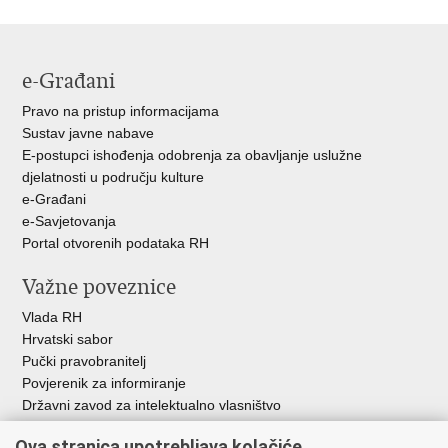
Facebooku
Twitteru
e-Građani
Pravo na pristup informacijama
Sustav javne nabave
E-postupci ishođenja odobrenja za obavljanje uslužne
djelatnosti u području kulture
e-Građani
e-Savjetovanja
Portal otvorenih podataka RH
Važne poveznice
Vlada RH
Hrvatski sabor
Pučki pravobranitelj
Povjerenik za informiranje
Državni zavod za intelektualno vlasništvo
Agencija za medije
Ova stranica upotrebljava kolačiće