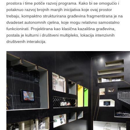
prostora i time potiče razvoj programa. Kako bi se omogućio i
potaknuo razvoj brojnih manjih inicijativa koje ovaj prostor
trebaju, kompaktno strukturirana građevina fragmentirana je na
dvadeset autonomnih cjelina, koje mogu relativno samostalno
funkcionirati. Projektirana kao klasična kazališna građevina,
postala je kulturni i društveni multipleks, lokacija intenzivnih
društvenih interakcija.