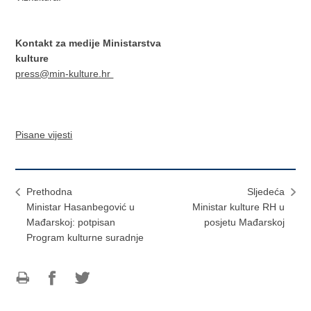
Kontakt za medije Ministarstva
kulture
press@min-kulture.hr
Pisane vijesti
Prethodna
Sljedeća
Ministar Hasanbegović u
Ministar kulture RH u
Mađarskoj: potpisan
posjetu Mađarskoj
Program kulturne suradnje
Ispiši
Podijeli
Podijeli
stranicu
na
na