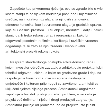
Započete kao privremena rješenja, ove su zgrade bile u vrlo
lošem stanju te se tijekom korištenja postupno i mjestimično
uređuju, na inicijativu i uz ulaganja njihovih stanovnika,
odnosno korisnika, kao i povremena ulaganja gradskih uprava,
koje su i vlasnici prostora. Ti su objekti, međutim, i dalje u takvu
stanju da ih treba rekonstruirati i reorganizirati kako bi
odgovarali posebnim režimima korištenja i različitim vrstama
događanja te su zato za njih izrađeni i sveobuhvatni
arhitektonski projekti rekonstrukcije.
Naspram standardnoga postupka arhitektonskog rada u
kojem investitor određuje zadatak, a arhitekt daje projektantski i
tehnički odgovor u skladu s kojim se građevine grade i daju na
raspolaganje korisnicima, ove su zgrade nastanjene
umjetnošću i kulturom prije negoli su završene, a arhitekti su
uključeni tijekom cijeloga procesa. Arhitektonski angažman
započinje u fazi dok postoji potreba i problem, a ne kada je
projekt već definiran i riješeni drugi preduvjeti za gradnju.
Arhitektura počinje od problema, ne od projekta, što je čini