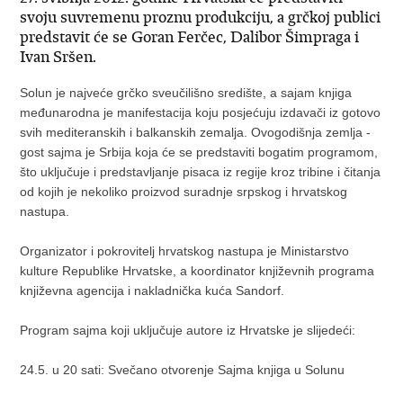
svoju suvremenu proznu produkciju, a grčkoj publici
predstavit će se Goran Ferčec, Dalibor Šimpraga i
Ivan Sršen.
Solun je najveće grčko sveučilišno središte, a sajam knjiga
međunarodna je manifestacija koju posjećuju izdavači iz gotovo
svih mediteranskih i balkanskih zemalja. Ovogodišnja zemlja -
gost sajma je Srbija koja će se predstaviti bogatim programom,
što uključuje i predstavljanje pisaca iz regije kroz tribine i čitanja
od kojih je nekoliko proizvod suradnje srpskog i hrvatskog
nastupa.
Organizator i pokrovitelj hrvatskog nastupa je Ministarstvo
kulture Republike Hrvatske, a koordinator književnih programa
književna agencija i nakladnička kuća Sandorf.
Program sajma koji uključuje autore iz Hrvatske je slijedeći:
24.5. u 20 sati: Svečano otvorenje Sajma knjiga u Solunu