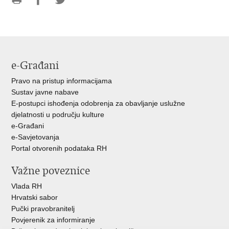
Ispiši
Podijeli
Podijeli
stranicu
na
na
Facebooku
Twitteru
e-Građani
Pravo na pristup informacijama
Sustav javne nabave
E-postupci ishođenja odobrenja za obavljanje uslužne
djelatnosti u području kulture
e-Građani
e-Savjetovanja
Portal otvorenih podataka RH
Važne poveznice
Vlada RH
Hrvatski sabor
Pučki pravobranitelj
Povjerenik za informiranje