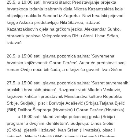
25.5. u 19:00 sati, hrvatski štand: Predstavljanje projekta
hrvatskoga izdanja izabranih djela Nikosa Kazantzakisa koje
objavljuje naklada Sandorf iz Zagreba. Novi hrvatski prijevod
knjige Askeza predstavljaju Niki Stavrou, izdavač
Kazantzakisovih djela na grčkom jeziku, Aleksandar Sunko,
otpravnik poslova Veleposlanstva RH u Ateni i Ivan Sršen,
izdavač
26.5. u 15:00 sati, glavna pozornica sajma: ‘Suvremena
hrvatska književnosti: Goran Ferčec’. Autor će predstaviti svoj
roman Ovdje neće biti čuda, a o knjizi će govoriti Ivan Sršen
27.5. u 15:00 sati, glavna pozornica sajma: ‘Susret suvremenih
srpskih i hrvatskih pisaca’. Razgovor vodi Mladen Vesković,
književni kritičar i predstavnik Ministarstva kulture Republike
Srbije. Sudjeluj pisci: Borivoje Adašević (Srbija),Tatjana Bjelić
(BiH) Dalibor Šimpraga (Hrvatska) i Goran Ferčec (Hrvatska)
u 16:00 sati, štand zemlje-počasnog gosta (Srbija):
program 'S dvojnim identitetom’. Sudjeluju: Dinos Siotis
(Grčka), pjesnik i izdavač, Ivan Sršen (Hrvatska), pisac i
izdavač, Nikola Vukolić (BiH), pjesnik i izdavač i Predrag