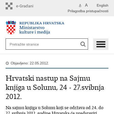
Preskoči
A
English
A
na
Prilagodba pristupačnosti
glavni
sadržaj
Objavljeno: 22.05.2012.
Hrvatski nastup na Sajmu
knjiga u Solunu, 24 - 27.svibnja
2012.
Na sajmu knjiga u Solunu koji se održava od 24. do
27. svibnja 2012. godine Hrvatska će predstaviti