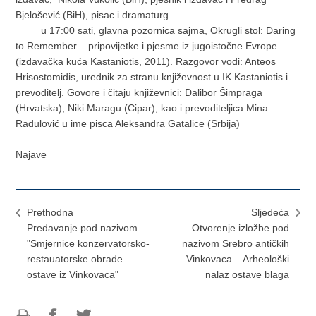
Bjelošević (BiH), pisac i dramaturg.
u 17:00 sati, glavna pozornica sajma, Okrugli stol: Daring
to Remember – pripovijetke i pjesme iz jugoistočne Evrope
(izdavačka kuća Kastaniotis, 2011). Razgovor vodi: Anteos
Hrisostomidis, urednik za stranu književnost u IK Kastaniotis i
prevoditelj. Govore i čitaju književnici: Dalibor Šimpraga
(Hrvatska), Niki Maragu (Cipar), kao i prevoditeljica Mina
Radulović u ime pisca Aleksandra Gatalice (Srbija)
Najave
Prethodna
Sljedeća
Predavanje pod nazivom
Otvorenje izložbe pod
"Smjernice konzervatorsko-
nazivom Srebro antičkih
restauatorske obrade
Vinkovaca – Arheološki
ostave iz Vinkovaca"
nalaz ostave blaga